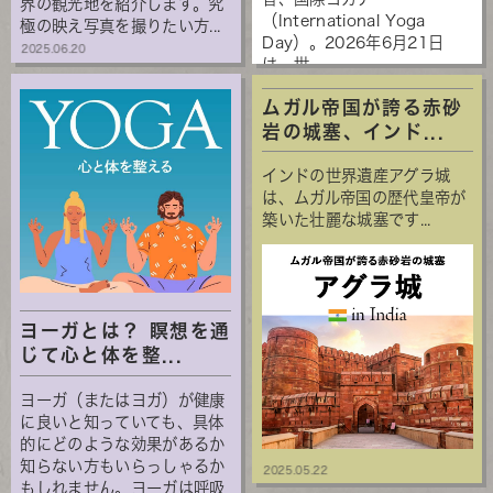
界の観光地を紹介します。究
（International Yoga
極の映え写真を撮りたい方...
Day）。2026年6月21日
2025.06.20
は、世...
ムガル帝国が誇る赤砂
岩の城塞、インド...
インドの世界遺産アグラ城
は、ムガル帝国の歴代皇帝が
築いた壮麗な城塞です...
ヨーガとは？ 瞑想を通
じて心と体を整...
ヨーガ（またはヨガ）が健康
に良いと知っていても、具体
的にどのような効果があるか
知らない方もいらっしゃるか
2025.05.22
もしれません。ヨーガは呼吸