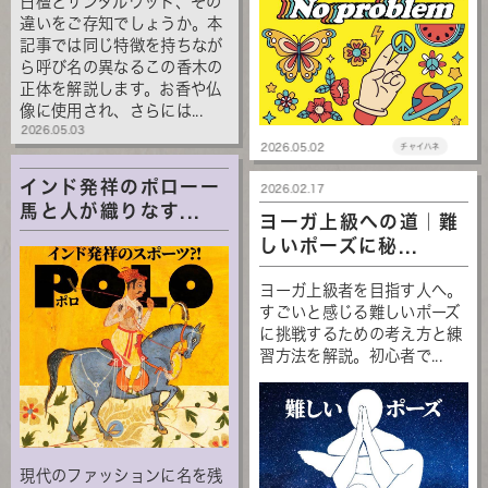
白檀とサンダルウッド、その
違いをご存知でしょうか。本
記事では同じ特徴を持ちなが
ら呼び名の異なるこの香木の
正体を解説します。お香や仏
像に使用され、さらには...
2026.05.03
2026.05.02
チャイハネ
インド発祥のポローー
2026.02.17
馬と人が織りなす...
ヨーガ上級への道｜難
しいポーズに秘...
ヨーガ上級者を目指す人へ。
すごいと感じる難しいポーズ
に挑戦するための考え方と練
習方法を解説。初心者で...
現代のファッションに名を残