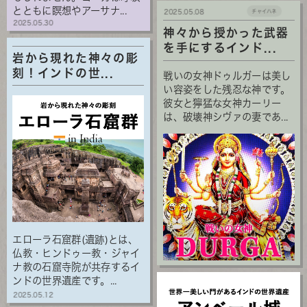
とともに瞑想やアーサナ...
2025.05.08
チャイハネ
2025.05.30
神々から授かった武器
を手にするインド...
岩から現れた神々の彫
刻！インドの世...
戦いの女神ドゥルガーは美し
い容姿をした残忍な神です。
彼女と獰猛な女神カーリー
は、破壊神シヴァの妻であ...
エローラ石窟群(遺跡)とは、
仏教・ヒンドゥー教・ジャイ
ナ教の石窟寺院が共存するイ
ンドの世界遺産です。...
2025.05.12