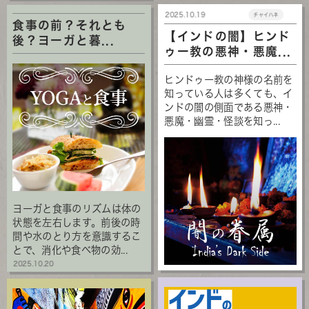
2025.10.19
チャイハネ
食事の前？それとも
【インドの闇】ヒンド
後？ヨーガと暮...
ゥー教の悪神・悪魔...
ヒンドゥー教の神様の名前を
知っている人は多くても、イ
ンドの闇の側面である悪神・
悪魔・幽霊・怪談を知っ...
ヨーガと食事のリズムは体の
状態を左右します。前後の時
間や水のとり方を意識するこ
とで、消化や食べ物の効...
2025.10.20