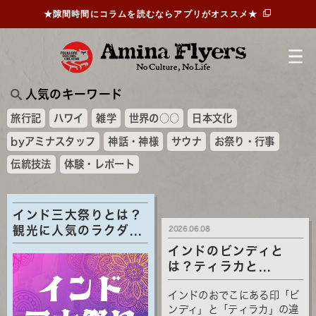
★隙間時間にコラムを読むならアプリがオススメ★
人気のキーワード
旅行記
ハワイ
雑学
世界の○○
日本文化
byアミナスタッフ
神話・神様
サウナ
お祭り・行事
伝統技法
体験・レポート
インド三大祭りとは？
観光に人気のラクダ...
2026.06.08
インドのビンディと
は？ティラカと...
インドのおでこにある印「ビ
ンディ」と「ティラカ」の違