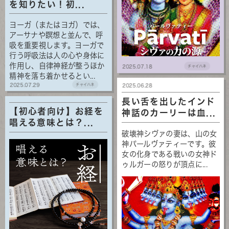
を知りたい！初...
ヨーガ（またはヨガ）では、
アーサナや瞑想と並んで、呼
吸を重要視します。ヨーガで
行う呼吸法は人の心や身体に
作用し、自律神経が整うほか
2025.07.18
チャイハネ
精神を落ち着かせるとい...
2025.07.29
チャイハネ
2025.06.28
長い舌を出したインド
【初心者向け】お経を
神話のカーリーは血...
唱える意味とは？...
破壊神シヴァの妻は、山の女
神パールヴァティーです。彼
女の化身である戦いの女神ド
ゥルガーの怒りが頂点に...