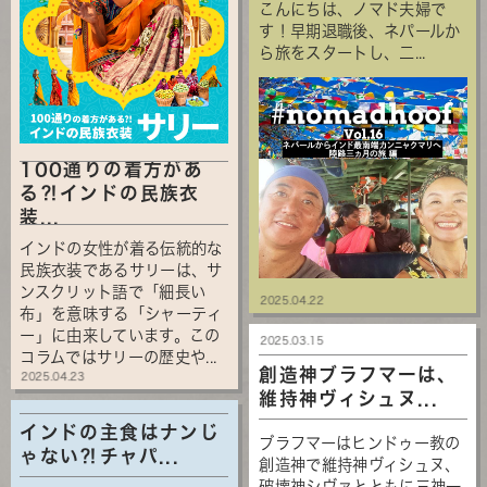
こんにちは、ノマド夫婦で
す！早期退職後、ネパールか
ら旅をスタートし、二...
100通りの着方があ
る⁈インドの民族衣
装...
インドの女性が着る伝統的な
民族衣装であるサリーは、サ
ンスクリット語で「細長い
2025.04.22
布」を意味する「シャーティ
ー」に由来しています。この
2025.03.15
コラムではサリーの歴史や...
創造神ブラフマーは、
2025.04.23
維持神ヴィシュヌ...
インドの主食はナンじ
ブラフマーはヒンドゥー教の
ゃない⁈チャパ...
創造神で維持神ヴィシュヌ、
破壊神シヴァとともに三神一