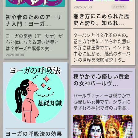
2025.07.30
チャイハネ
巻き方にこめられた歴
初心者のためのアーサ
史と誇り、知られ...
ナ入門：ヨーガ...
ターバンとは文化そのもの。
ヨーガの姿勢（アーサナ）が
巻き方や色にこめられた意味
心と体に与える深い効果と
の深さは圧巻です。インドを
は？ポーズや瞑想の実...
中心に広がる、魅惑のターバ
2025.08.08
ンの世界を徹底解説！タ...
穏やかで心優しい黄金
の女神パールヴ...
パールヴァティーは穏やかで
心優しい女神です。シヴァに
愛される神妃で彼の力をあ...
ヨーガの呼吸法の効果