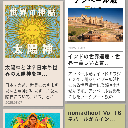
2025.05.03
インドの世界遺産・世
界一美しいと言...
太陽神とは？日本や世
界の太陽神を神...
アンベール城はインドのラジ
ャスタン州ジャイプール郊外
日本を含め、世界にはさまざ
にある世界遺産に登録された
まな太陽神がいます。主な太
城塞です。アンベール城を都
陽神について、いつ、どこ...
にしたラージプート族の...
2025.05.07
nomadhoof Vol.16
ネパールからイン...