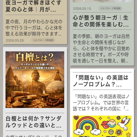
夜ヨーガで解きほぐす
夏の心と体｜月が...
2026.05.15
シルクロード舞踏館
心が整う朝ヨーガ｜生
夏の夜、月のやわらかな光の
命との関係を楽しむ...
中で行うヨーガは、心と体を
整える効果が期待できます...
夏の季節、朝のヨーガは自然
2026.05.26
シルクロード舞踏館
や生命との関係を感じなが
ら、心と体を穏やかに目覚め
させる時間です。ポーズや呼
吸を通して一日を整え、朝...
「問題ない」の英語は
ノープロブレム？...
「問題ない」の英語表現はノ
ープロブレム。では世界の言
語では？それぞれの国に「...
白檀とは何か？サンダ
ルウッドとの違いと...