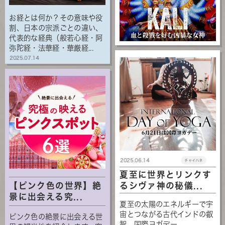
お経とは何か？その意味や役
割、日本の宗派ごとの違い、
代表的な経典（般若心経・阿
弥陀経・法華経・華厳経...
2025.07.14
2025.06.14
チャイハネ
夏至に世界とリンクす
るシヴァ神の秘儀...
【ピンク色の世界】絶
景に出会える究...
夏至の太陽のエネルギーで宇
宙とつながる古代インドの叡
ピンク色の絶景に出会える世
智、国際ヨガデー