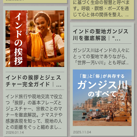
に基づく生命の智慧と呼べま
す。呼吸・瞑想・ポーズを通
じて心と体の関係を整え、...
インドの聖地ガンジス
川を徹底解説｜“...
ガンジス川はインドの人々に
とっての聖地でありながら、
「世界一汚い川」とも呼ば...
インドの挨拶とジェス
チャー完全ガイド｜...
インド旅行や現地交流で役立
つ「挨拶」の基本フレーズと
ジェスチャー、宗教ごとのマ
ナーを徹底解説。ナマステや
感謝表現を知って、現地の人
との距離をぐっと縮めまし...
2025.11.04
2026.01.14