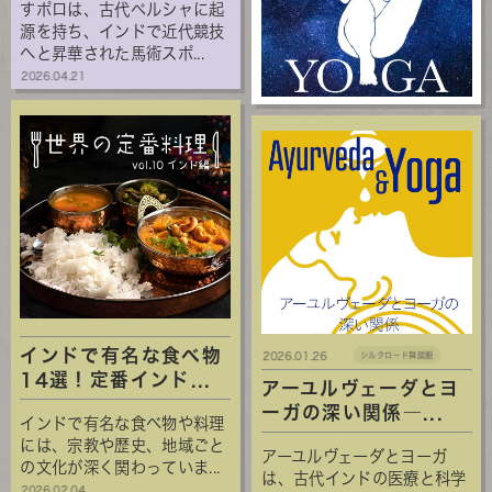
すポロは、古代ペルシャに起
源を持ち、インドで近代競技
へと昇華された馬術スポ...
2026.04.21
インドで有名な食べ物
2026.01.26
シルクロード舞踏館
14選！定番インド...
アーユルヴェーダとヨ
ーガの深い関係―...
インドで有名な食べ物や料理
には、宗教や歴史、地域ごと
アーユルヴェーダとヨーガ
の文化が深く関わっていま...
は、古代インドの医療と科学
2026.02.04