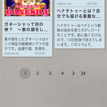
2025.01.25
チャイハネ
ヘナタトゥーとは？自
分でも描ける素敵な...
ガネーシャって何の
ヘナタトゥーはヘナという植
神？ 〜象の頭をし...
物の染料を使うボディアート
のことです。肌に描くだけな
象の頭をしたガネーシャはイ
ので、10日前後で消えてしま
ンド神話の破壊神シヴァの息
います。このコラムで...
子です。金運や福、知恵を...
2025.02.03
チャイハネ
1
2
3
4