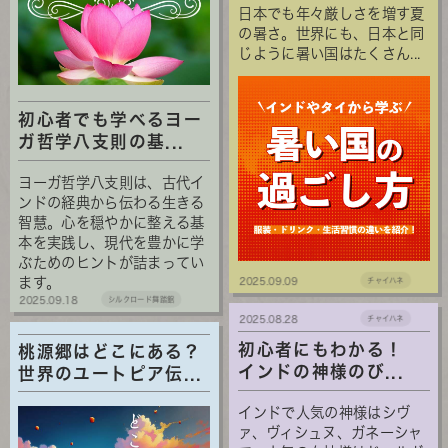
日本でも年々厳しさを増す夏
の暑さ。世界にも、日本と同
じように暑い国はたくさん...
初心者でも学べるヨー
ガ哲学八支則の基...
ヨーガ哲学八支則は、古代イ
ンドの経典から伝わる生きる
智慧。心を穏やかに整える基
本を実践し、現代を豊かに学
ぶためのヒントが詰まってい
ます。
2025.09.09
チャイハネ
2025.09.18
シルクロード舞踏館
2025.08.28
チャイハネ
初心者にもわかる！
桃源郷はどこにある？
インドの神様のび...
世界のユートピア伝...
インドで人気の神様はシヴ
ァ、ヴィシュヌ、ガネーシャ