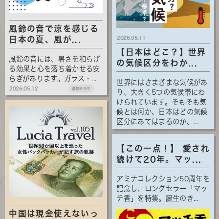
風鈴の音で涼を感じる
2026.05.11
日本の夏、風が...
【日本はどこ？】世界
風鈴の音には、暑さを和らげ
の気候区分をわか...
る効果と心を落ち着かせる安
らぎがあります。ガラス・...
世界にはさまざまな気候があ
2026.05.12
倭物やカヤ
り、大きく5つの気候帯にわ
けられています。そもそも気
候とは何か、日本はどの気候
区分にあてはまるのか、...
【この一点！】 愛され
続けて20年。マッ...
アミナコレクション50周年を
記念し、ロングセラー「マッ
チ香」を特集。誕生のき...
中国は現金使えないっ