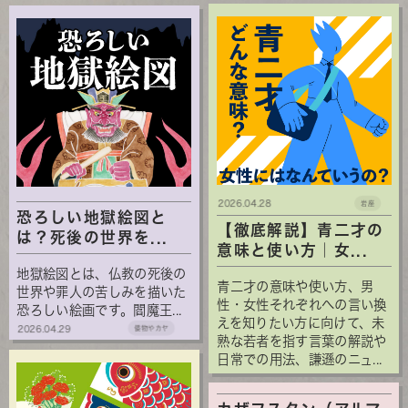
2026.04.28
岩座
恐ろしい地獄絵図と
【徹底解説】青二才の
は？死後の世界を...
意味と使い方｜女...
地獄絵図とは、仏教の死後の
青二才の意味や使い方、男
世界や罪人の苦しみを描いた
性・女性それぞれへの言い換
恐ろしい絵画です。閻魔王...
えを知りたい方に向けて、未
2026.04.29
倭物やカヤ
熟な若者を指す言葉の解説や
日常での用法、謙遜のニュ...