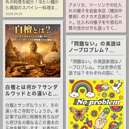
外の料理を紹介！冷たい麺か
アメリカ、ツーソンでの仕入
ら異国のスパイシー料理ま...
れの様子を岩座本店（横浜中
2026.05.05
華街）のナカオ店長がレポー
ト。仕入れの様子をや原石の
質の見分け方も語ってく...
「問題ない」の英語は
ノープロブレム？...
「問題ない」の英語表現はノ
ープロブレム。では世界の言
語では？それぞれの国に「...
白檀とは何か？サンダ
ルウッドとの違いと...
白檀とサンダルウッド、その
違いをご存知でしょうか。本
記事では同じ特徴を持ちなが
ら呼び名の異なるこの香木の
正体を解説します。お香や仏