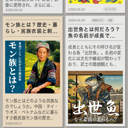
像に使用され、さらには...
2026.05.02
チャイハネ
2026.05.03
2026.04.30
倭物やカヤ
岩座
モン族とは？歴史・暮
出世魚とは何だろう？
らし・民族衣装と刺...
魚の名前が成長で...
成長とともにその呼び名が変
わる魚「出世魚」。名前の変
化には文化や縁起が関わって
おり、武士の価値観とも...
モン族とはどのような民族な
のでしょうか。中国・タイ・
ラオス・ベトナムなどに暮ら
す少数民族モン族の歴史...
2026.05.01