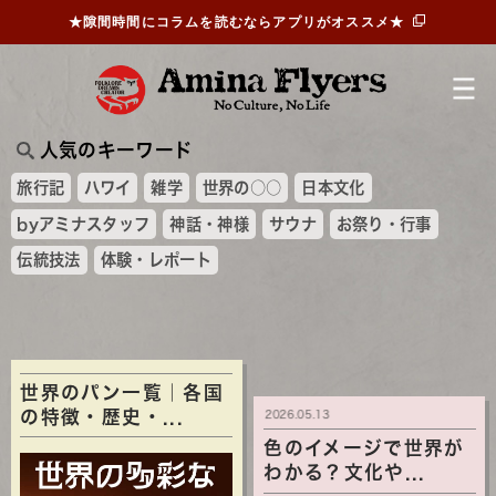
★隙間時間にコラムを読むならアプリがオススメ★
人気のキーワード
旅行記
ハワイ
雑学
世界の○○
日本文化
byアミナスタッフ
神話・神様
サウナ
お祭り・行事
伝統技法
体験・レポート
世界のパン一覧｜各国
の特徴・歴史・...
2026.05.13
色のイメージで世界が
わかる？文化や...