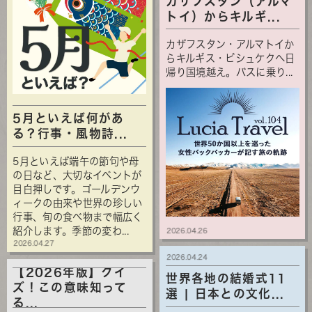
カザフスタン（アルマ
トイ）からキルギ...
カザフスタン・アルマトイか
らキルギス・ビシュケクへ日
帰り国境越え。バスに乗り...
5月といえば何があ
る？行事・風物詩...
5月といえば端午の節句や母
の日など、大切なイベントが
目白押しです。ゴールデンウ
ィークの由来や世界の珍しい
行事、旬の食べ物まで幅広く
紹介します。季節の変わ...
2026.04.26
2026.04.27
2026.04.24
【2026年版】クイ
世界各地の結婚式11
ズ！この意味知って
選 | 日本との文化...
る...