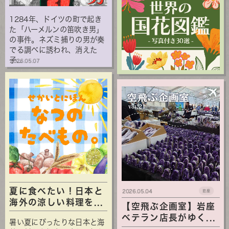
1284年、ドイツの町で起き
た「ハーメルンの笛吹き男」
の事件。ネズミ捕りの男が奏
でる調べに誘われ、消えた
子...
2026.05.07
夏に食べたい！日本と
2026.05.04
岩座
海外の涼しい料理を...
【空飛ぶ企画室】岩座
ベテラン店長がゆく...
暑い夏にぴったりな日本と海