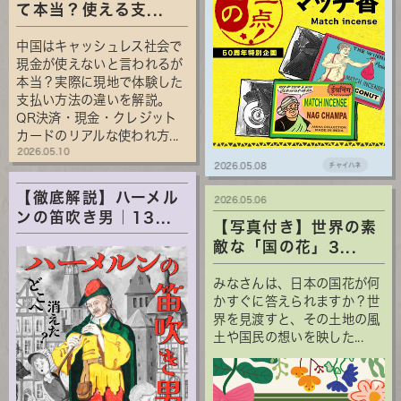
て本当？使える支...
中国はキャッシュレス社会で
現金が使えないと言われるが
本当？実際に現地で体験した
支払い方法の違いを解説。
QR決済・現金・クレジット
カードのリアルな使われ方...
2026.05.10
2026.05.08
チャイハネ
【徹底解説】ハーメル
2026.05.06
ンの笛吹き男｜13...
【写真付き】世界の素
敵な「国の花」3...
みなさんは、日本の国花が何
かすぐに答えられますか？世
界を見渡すと、その土地の風
土や国民の想いを映した...