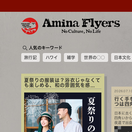
人気のキーワード
旅行記
ハワイ
雑学
世界の○○
日本文化
夏祭りの服装は？浴衣じゃなくて
も楽しめる、和の雰囲気を感...
2026.07.1
行く手
つは四
日本に古
四角いか
夜道で出会