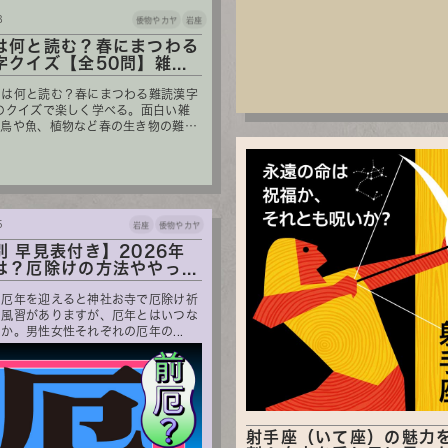
8
倭物やカヤ
岩座
は何と読む？春にまつわる
クイズ【全50問】雑...
」は何と読む？春にまつわる難読漢字
のクイズで楽しく学べる。面白い雑
、鳥や魚、植物など春の生き物の難
5
岩座
倭物やカヤ
別 早見表付き】2026年
は？厄除けの方法ややっ...
、厄年を迎えると神社お寺で厄除け祈
る風習がありますが、厄年とはいつな
か。男性女性それぞれの厄年の...
射手座（いて座）の魅力