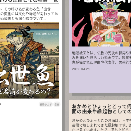
変わる理由とその種類一覧
もにその呼び名が変わる魚「出世
前の変化には文化や縁起が関わってお
価値観とも深く結びついて...
地獄絵図とは、仏教の死後の世界や
みを描いた恐ろしい絵画です。閻魔
鬼が描かれた理由や代表作、美術的な特
2026.04.29
0
倭物やカヤ
岩座
おかめとひょっとこって
面の由来や縁起物としての意
おかめとひょっとこのお面は、日本
芸能で親しまれてきた縁起物です。
かで見ています。ただ、意外と知ら..