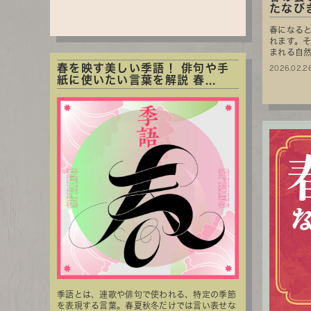
たなび
春になる
れます。
まれる自
春を映す美しい季語！ 俳句や手
2026.02.2
紙に使いたい言葉を解説 春...
季語とは、連歌や俳句で使われる、特定の季節
を表現する言葉。春夏秋冬だけでは言い表せな