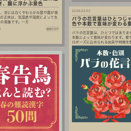
き、朧に浮かぶ景色
2026.02.02
と、空には白くやわらかな雲や霞が現
その正体は、気温差や湿度によって生
バラの花言葉はひとつじ
然の現象です。一方
色や本数で意味が変わる愛さ
6
倭物やカヤ
バラの花言葉は、ひとつではありま
本数によって意味が変わります。愛
ロポーズに込められる由来や特徴を整理