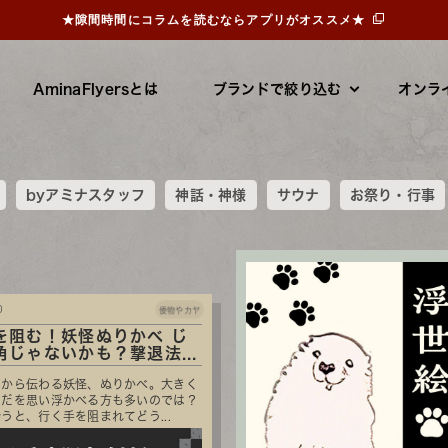
★隙間時間にコラムを読むならアプリがオススメ★
AminaFlyersとは
ブランドで絞り込む
オンラ
byアミナスタッフ
神話・神様
サウナ
お祭り・行事
0
倭物やカヤ
を阻む！妖怪ぬりかべ じ
角じゃないかも？撃退法...
くから伝わる妖怪、ぬりかべ。大きく
らだを思い浮かべる方も多いのでは？
うと、行く手を阻まれてどう...