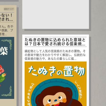
倭物やカヤ
ゃない！
れ...
せん。色や
や感謝、プ
...
たぬきの置物に込められた意味と
は？日本で愛され続ける信楽焼...
縁起物として人気の信楽焼のたぬきの置物。そ
の意味や魅力をわかりやすく解説し、伝統的な
信楽焼の魅力や、あなたの暮らしに福...