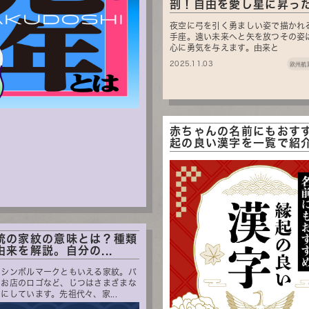
剖！自由を愛し星に昇った射
夜空に弓を引く勇ましい姿で描かれ
手座。遠い未来へと矢を放つその姿
心に勇気を与えます。由来と
2025.11.03
欧州航
赤ちゃんの名前にもおす
起の良い漢字を一覧で紹介！
統の家紋の意味とは？種類
来を解説。自分の...
のシンボルマークともいえる家紋。パ
やお店のロゴなど、じつはさまざまな
にしています。先祖代々、家...