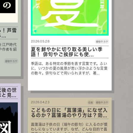
る！芦雪
..
2026.05.28
倭物やカヤ
を江戸時代
夏を鮮やかに切り取る美しい季
や作者を紹
語！ 俳句やご挨拶にも使...
倭物やカヤ
季語は、ある特定の季節を表す言葉です。ふい
に、いつかの夏の風景が思い浮かぶような言葉
の数々。俳句などで用いられますが、暑...
死後の世
見...
2026.04.23
岩座
倭物やカヤ
こどもの日に「菖蒲湯」になぜ入
るのか？菖蒲湯のやり方は？効...
菖蒲湯は子供の日（端午の節句）に入るのが慣
わしになっていますが、なぜ、どんな目的で菖