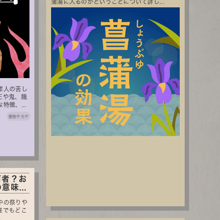
蒲湯に入るのかということについて詳し...
罪人の苦し
王や鬼、餓
徴、...
倭物やカヤ
何者？お
味...
中の祭りや
誰でもどこ
.