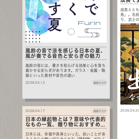
成長で
成長とと
魚」。名
り、武士の
風鈴の音で涼を感じる日本の夏、
風が奏でる音色と安らぎの魅力
風鈴の音には、暑さを和らげる効果と心を落ち
着かせる安らぎがあります。ガラス・金属・陶
器といった素材や音色の違い
2026.05.12
倭物やカヤ
2026.04.3
2026.04.17
倭物やカヤ
日本の縁起物とは？意味や代表的
なもの一覧、贈り物におすすめ...
日本には、幸福や長寿といった、良いことがあ