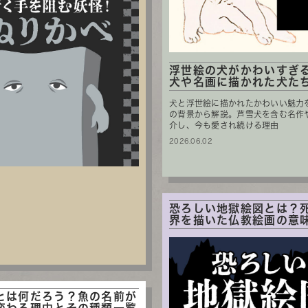
浮世絵の犬がかわいすぎ
犬や名画に描かれた犬たち.
犬と浮世絵に描かれたかわいい魅力
の背景から解説。芦雪犬を含む名作
介し、今も愛され続ける理由
2026.06.02
恐ろしい地獄絵図とは？
界を描いた仏教絵画の意味と
とは何だろう？魚の名前が