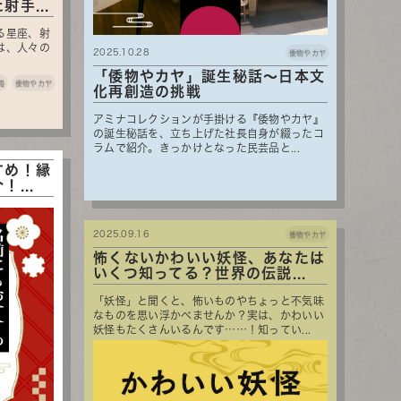
手...
る星座、射
は、人々の
2025.10.28
倭物やカヤ
「倭物やカヤ」誕生秘話～日本文
路
倭物やカヤ
化再創造の挑戦
アミナコレクションが手掛ける『倭物やカヤ』
の誕生秘話を、立ち上げた社長自身が綴ったコ
ラムで紹介。きっかけとなった民芸品と...
すめ！縁
...
2025.09.16
倭物やカヤ
怖くないかわいい妖怪、あなたは
いくつ知ってる？世界の伝説...
「妖怪」と聞くと、怖いものやちょっと不気味
なものを思い浮かべませんか？実は、かわいい
妖怪もたくさんいるんです……！知ってい...