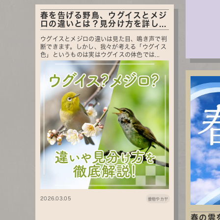
春を告げる野鳥、ウグイスとメジ
ロの違いとは？見分け方を詳し...
ウグイスとメジロの違いは見た目、鳴き声で判
断できます。しかし、我々が考える「ウグイス
色」というものは実はウグイスの体色では...
2026.03.05
倭物やカヤ
春の雲