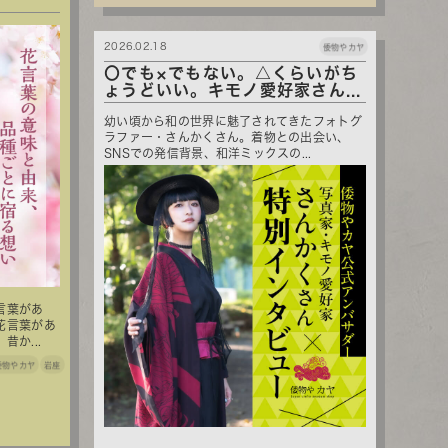
2026.02.18
倭物やカヤ
〇でも×でもない。△くらいがち
ょうどいい。キモノ愛好家さん...
幼い頃から和の世界に魅了されてきたフォトグ
ラファー・さんかくさん。着物との出会い、
SNSでの発信背景、和洋ミックスの...
言葉があ
花言葉があ
か...
倭物やカヤ
岩座