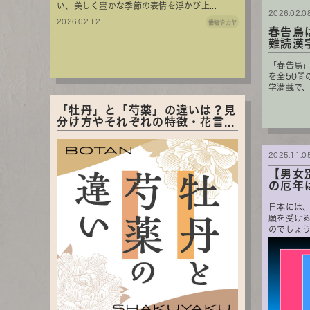
い、美しく豊かな季節の表情を浮かび上...
2026.02.0
2026.02.12
倭物やカヤ
春告鳥
難読漢字
「春告鳥
を全50問
学満載で
読...
「牡丹」と「芍薬」の違いは？見
分け方やそれぞれの特徴・花言...
2025.11.0
【男女
の厄年
日本には
願を受け
のでしょう