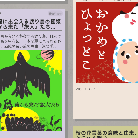
6
倭物やカヤ
夏に出会える渡り鳥の種類
から来た『旅人』たち...
と南から北へ移動する渡り鳥。日本で
夏鳥を中心に、日本で夏に見られる野
、距離の長い旅の理由、迷わず...
2026.03.23
桜の花言葉の意味と由来