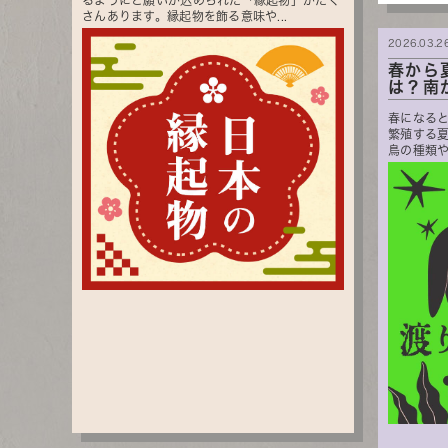
るようにと願いが込められた「縁起物」がたく
さんあります。縁起物を飾る意味や...
2026.03.2
春から
は？南
春になる
繁殖する
鳥の種類や