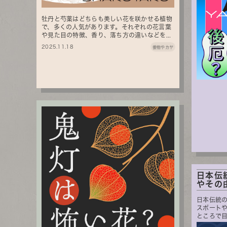
牡丹と芍薬はどちらも美しい花を咲かせる植物
で、多くの人気があります。それぞれの花言葉
や見た目の特徴、香り、落ち方の違いなどを...
2025.11.18
倭物やカヤ
日本伝
やその由
日本伝統
スポート
ところで目