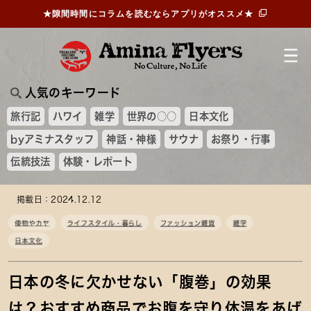
★隙間時間にコラムを読むならアプリがオススメ★
人気のキーワード
旅行記
ハワイ
雑学
世界の○○
日本文化
byアミナスタッフ
神話・神様
サウナ
お祭り・行事
伝統技法
体験・レポート
掲載日：2024.12.12
倭物やカヤ
ライフスタイル・暮らし
ファッション雑貨
雑学
日本文化
日本の冬に欠かせない「腹巻」の効果
は？おすすめ商品でお腹を守り体温をあげ