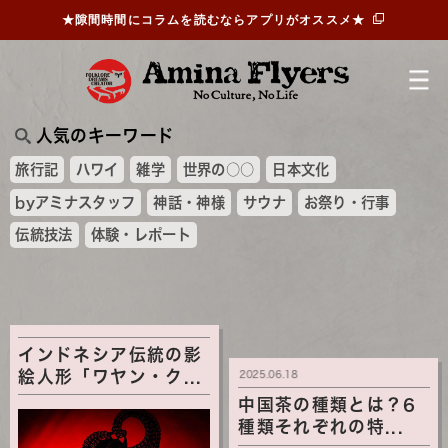
★隙間時間にコラムを読むならアプリがオススメ★
人気のキーワード
旅行記
ハワイ
雑学
世界の○○
日本文化
byアミナスタッフ
神話・神様
サウナ
お祭り・行事
伝統技法
体験・レポート
インドネシア伝統の影
絵人形「ワヤン・ク...
2025.06.18
中国茶の種類とは？6
種類それぞれの特...