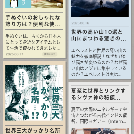
手ぬぐいのおしゃれな
2025.06.16
飾り方は？便利な使...
世界の高い山10選と
手ぬぐいは、古くから日本人
山にまつわる驚きの...
にとって身近なアイテムとし
て生活で使われてきました...
エベレストと世界の高い山の
2025.06.17
倭物やカヤ
魅力を徹底解説！なぜたびた
び高さが変わるのか？なぜ高
い山はアジアに集中している
のか？エベレストは実は...
夏至に世界とリンクす
るシヴァ神の秘儀...
夏至の太陽のエネルギーで宇
宙とつながる古代インドの叡
智、国際ヨガデー（Intern...
世界三大がっかり名所