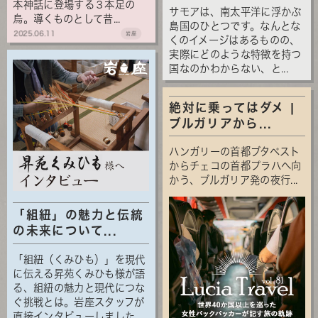
本神話に登場する３本足の
サモアは、南太平洋に浮かぶ
烏。導くものとして昔...
島国のひとつです。なんとな
2025.06.11
岩座
くのイメージはあるものの、
実際にどのような特徴を持つ
国なのかわからない、と...
絶対に乗ってはダメ |
ブルガリアから...
ハンガリーの首都ブタペスト
からチェコの首都プラハへ向
かう、ブルガリア発の夜行...
「組紐」の魅力と伝統
の未来について...
「組紐（くみひも）」を現代
に伝える昇苑くみひも様が語
る、組紐の魅力と現代につな
ぐ挑戦とは。岩座スタッフが
直接インタビューしました。