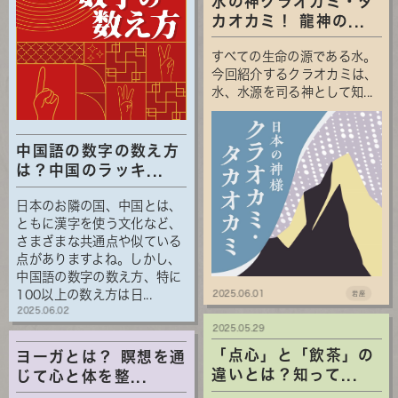
水の神クラオカミ・タ
カオカミ！ 龍神の...
すべての生命の源である水。
今回紹介するクラオカミは、
水、水源を司る神として知...
中国語の数字の数え方
は？中国のラッキ...
日本のお隣の国、中国とは、
ともに漢字を使う文化など、
さまざまな共通点や似ている
点がありますよね。しかし、
中国語の数字の数え方、特に
100以上の数え方は日...
2025.06.01
岩座
2025.06.02
2025.05.29
「点心」と「飲茶」の
ヨーガとは？ 瞑想を通
違いとは？知って...
じて心と体を整...