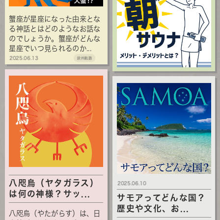
蟹座が星座になった由来とな
る神話とはどのようなお話な
のでしょうか。蟹座がどんな
星座でいつ見られるのか...
2025.06.13
欧州航路
八咫烏（ヤタガラス）
2025.06.10
は何の神様？サッ...
サモアってどんな国？
歴史や文化、お...
八咫烏（やたがらす）は、日