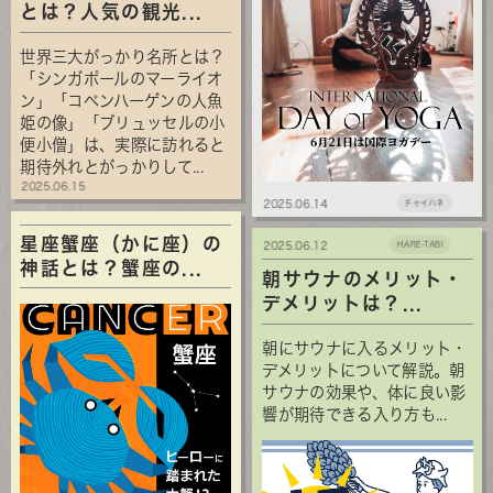
とは？人気の観光...
世界三大がっかり名所とは？
「シンガポールのマーライオ
ン」「コペンハーゲンの人魚
姫の像」「ブリュッセルの小
便小僧」は、実際に訪れると
期待外れとがっかりして...
2025.06.15
2025.06.14
チャイハネ
星座蟹座（かに座）の
2025.06.12
HARE-TABI
神話とは？蟹座の...
朝サウナのメリット・
デメリットは？...
朝にサウナに入るメリット・
デメリットについて解説。朝
サウナの効果や、体に良い影
響が期待できる入り方も...