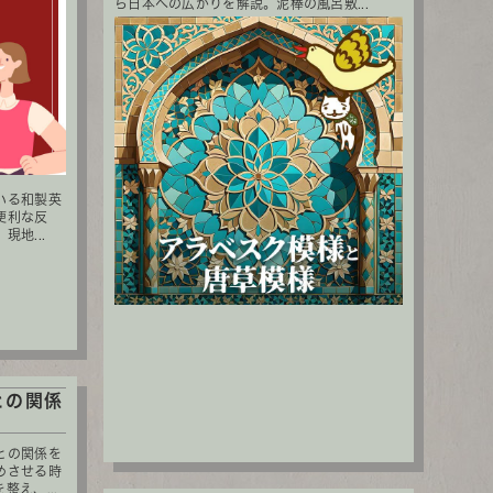
ら日本への広がりを解説。泥棒の風呂敷...
いる和製英
便利な反
地...
との関係
との関係を
めさせる時
え、...