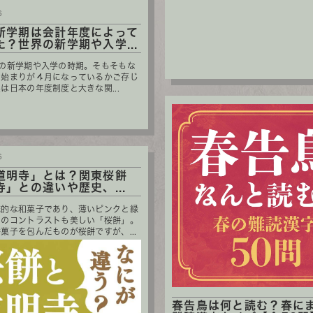
6
新学期は会計年度によって
た？世界の新学期や入学...
校の新学期や入学の時期。そもそもな
の始まりが４月になっているかご存じ
は日本の年度制度と大きな関...
6
道明寺」とは？関東桜餅
寺」との違いや歴史、...
統的な和菓子であり、薄いピンクと緑
いのコントラストも美しい「桜餅」。
菓子を包んだものが桜餅ですが、...
春告鳥は何と読む？春に