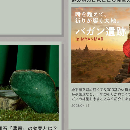
跡の魅力と見どころ完全
地平線を埋め尽くす3,000基の仏塔
かぶ気球など、千年の祈りが息づく
ガンの神秘を余すことなく紹介します。2
2026.04.11
国石「翡翠」の効果とは？