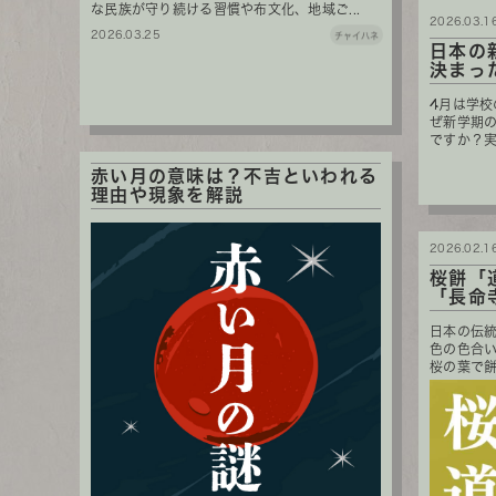
な民族が守り続ける習慣や布文化、地域ご...
2026.03.1
2026.03.25
チャイハネ
日本の
決まっ
4月は学
ぜ新学期
ですか？実
赤い月の意味は？不吉といわれる
理由や現象を解説
2026.02.1
桜餅「
「長命
日本の伝
色の色合
桜の葉で餅