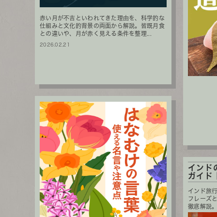
赤い月が不吉といわれてきた理由を、科学的な
仕組みと文化的背景の両面から解説。皆既月食
との違いや、月が赤く見える条件を整理...
2026.02.21
インド
ガイド｜
インド旅
フレーズ
徹底解説。