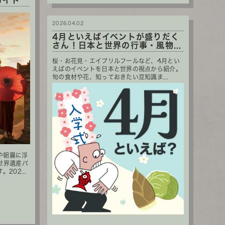
ガイド
2026.04.02
4月といえばイベントが盛りだく
さん！日本と世界の行事・風物...
桜・お花見・エイプリルフールなど、4月とい
えばのイベントを日本と世界の視点から紹介。
旬の食材や花、知っておきたい豆知識ま...
や朝霧に浮
世界遺産バ
02...