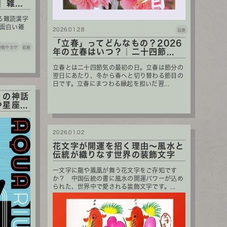
雑...
る難読漢字
。面白い雑
2026.01.28
岩座
「立春」ってどんなもの？2026
倭物やカヤ
岩座
年の立春はいつ？｜二十四節...
立春とは二十四節気の最初の日。立春は節分の
翌日にあたり、冬から春へと切り替わる節目の
日です。立春にまつわる縁起を担いだ習...
）の神話
座...
2026.01.02
花文字が開運を招く理由〜風水と
伝統が織りなす世界の装飾文字
一文字に龍や鳳凰が舞う花文字をご存知です
か？ 中国伝統の書に風水の開運パワーが込め
られた、世界中で愛される装飾文字です。...