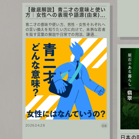
【徹底解説】青二才の意味と使い
方｜女性への表現や語源(由来)...
青二才の意味や使い方、男性・女性それぞれへ
の言い換えを知りたい方に向けて、未熟な若者
を指す言葉の解説や日常での用法、謙遜...
2026.04.28
岩座
日本の