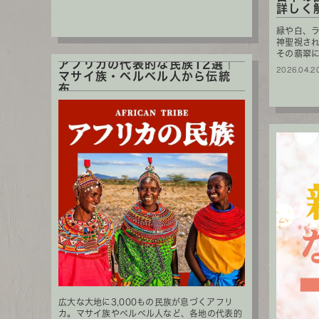
詳しく
緑や白、
神聖視さ
その翡翠
アフリカの代表的な民族12選｜
2026.04.2
マサイ族・ベルベル人から伝統
布...
広大な大地に3,000もの民族が息づくアフリ
カ。マサイ族やベルベル人など、各地の代表的