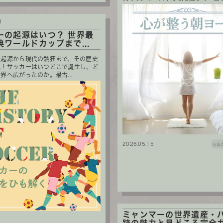
8
ーの起源はいつ？ 世界最
典ワールドカップまで...
の起源から現代の熱狂まで、その歴史
説！サッカーはいつどこで誕生し、ど
界へ広がったのか。最古...
2026.05.15
シル
ミャンマーの世界遺産・