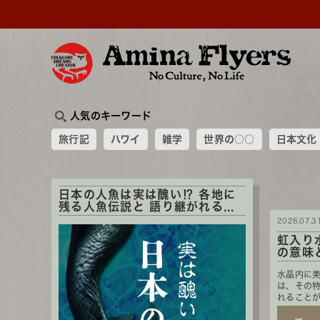
人気のキーワード
旅行記
ハワイ
雑学
世界の○○
日本文化
日本の人魚は実は醜い⁉ 各地に
残る人魚伝説と 語り継がれる...
2026.07.3
虹入り
の意味と
水晶内に
は、その
れることが