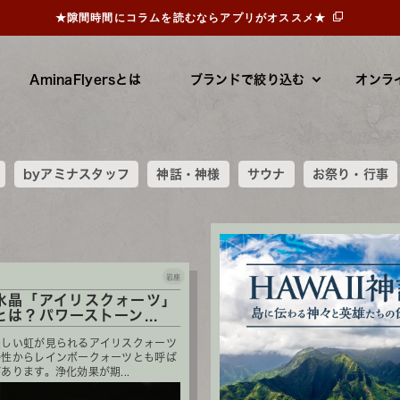
★隙間時間にコラムを読むならアプリがオススメ★
AminaFlyersとは
ブランドで絞り込む
オンラ
byアミナスタッフ
神話・神様
サウナ
お祭り・行事
1
岩座
水晶「アイリスクォーツ」
は？パワーストーン...
美しい虹が見られるアイリスクォーツ
特性からレインボークォーツとも呼ば
あります。浄化効果が期...