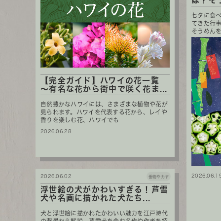
は？そ
七夕に食
てきた行
そうめんを
【完全ガイド】ハワイの花一覧
～有名な花から街中で咲く花ま...
自然豊かなハワイには、さまざまな植物や花が
見られます。ハワイを代表する花から、レイや
香りを楽しむ花、ハワイでも
2026.06.28
2026.06.1
2026.06.02
倭物やカヤ
浮世絵の犬がかわいすぎる！芦雪
犬や名画に描かれた犬たち...
犬と浮世絵に描かれたかわいい魅力を江戸時代