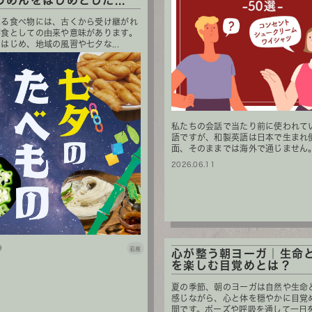
うめんをはじめとした...
べる食べ物には、古くから受け継がれ
事食としての由来や意味があります。
はじめ、地域の風習や七夕な...
私たちの会話で当たり前に使われて
語ですが、和製英語は日本で生まれ
面、そのままでは海外で通じません。現
2026.06.11
9
岩座
心が整う朝ヨーガ｜生命
を楽しむ目覚めとは？
夏の季節、朝のヨーガは自然や生命
感じながら、心と体を穏やかに目覚
間です。ポーズや呼吸を通して一日を整