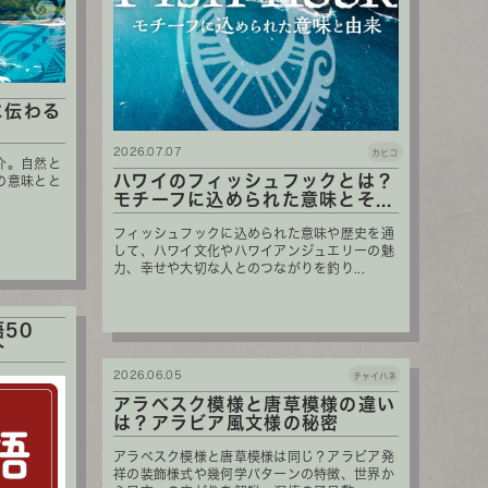
に伝わる
2026.07.07
カヒコ
介。自然と
ハワイのフィッシュフックとは？
の意味とと
モチーフに込められた意味とそ...
フィッシュフックに込められた意味や歴史を通
して、ハワイ文化やハワイアンジュエリーの魅
力、幸せや大切な人とのつながりを釣り...
50
介
2026.06.05
チャイハネ
アラベスク模様と唐草模様の違い
は？アラビア風文様の秘密
アラベスク模様と唐草模様は同じ？アラビア発
祥の装飾様式や幾何学パターンの特徴、世界か