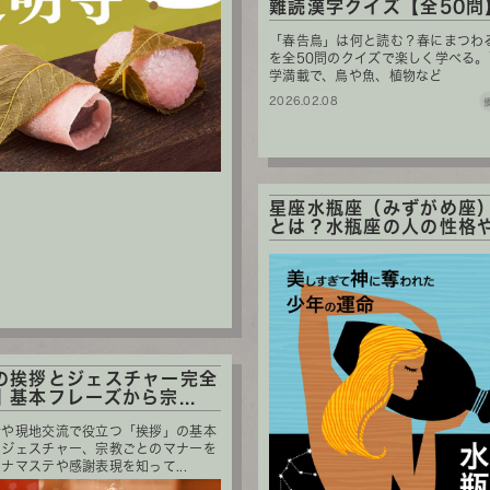
難読漢字クイズ【全50問】
「春告鳥」は何と読む？春にまつわ
を全50問のクイズで楽しく学べる
学満載で、鳥や魚、植物など
2026.02.08
星座水瓶座（みずがめ座
とは？水瓶座の人の性格や星
の挨拶とジェスチャー完全
基本フレーズから宗...
行や現地交流で役立つ「挨拶」の基本
とジェスチャー、宗教ごとのマナーを
ナマステや感謝表現を知って...