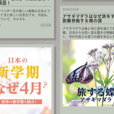
解説！
2026.03.08
ラベンダー色が美しい翡翠は古来より
れてきた美しい天然石です。今回は、
アサギマダラはなぜ旅を
について、そもそも
距離移動する蝶の謎
0
チャイハネ
アサギマダラは春と秋に海を越えて
蝶。日本から台湾へ渡る驚きの移動
ト、世代を超える渡りの謎を知ると見方