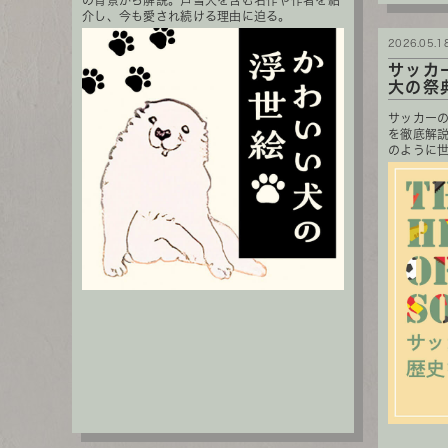
の背景から解説。芦雪犬を含む名作や作者を紹
介し、今も愛され続ける理由に迫る。
2026.05.1
サッカ
大の祭
サッカー
を徹底解
のように世