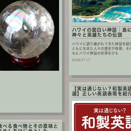
ハワイの面白い神話｜島
神々と英雄たちの伝説
ハワイに語り継がれてきた神話を紹
ともに生きた人々の歴史や背景、そ
もにハワイ神話の世界をひも
2026.07.17
【実は通じない？和製英語
選】正しい英語表現を紹
食べる食べ物とその意味と