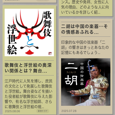
ンス。歴史や発祥、女性に人
気の理由、どのような人に向
いているかを詳しく紹...
二胡は中国の楽器…そ
の情感あふれる...
印象的な中国の弦楽器「二
胡」の響きはきっとあなたの
記憶にもあるでしょう...
歌舞伎と浮世絵の奥深
い関係とは？舞台...
江戸時代に人気を博し、庶民
の文化として発展した歌舞伎
と浮世絵。舞台姿などを描い
た役者絵が歌舞伎に与えた影
響や、有名な浮世絵師、さら
に歌舞伎と浮世絵の規...
2025.07.28
2025.08.06
倭物やカヤ