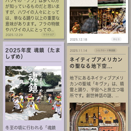
ハワイの「フラ」は多くの方
が知っているものだと思いま
すが、ハワイの人々にとって
は、単なる踊り以上の重要な
意味があります。フラの特徴
やハワイの人にとっての...
2025.12.29
マウナロア
2025.12.18
カヒコ
2025年度 魂鎮（たま
2025.11.14
シルクロード舞踏館
しずめ）
ネイティブアメリカン
の聖なる地下空...
地下にあるネイティブアメリ
カンの聖域「キヴァ」は、精
霊と踊り、宇宙へと旅立つ場
所です。創世神話の謎、...
冬至の頃に行われる「魂鎮