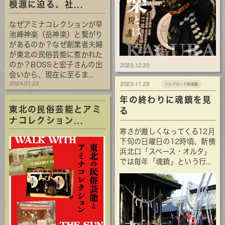
根源に迫る、社...
なぜアミナコレクションが早
池峰神楽（岳神楽）と繋がり
があるのか？なぜ創業者夫婦
が東北の民俗芸能に惹かれた
のか？BOSSと宏子さんの出
2023.12.20
会いから、現在に至るま...
2024.01.22
2023.11.28
シルクロード舞踏館
年の終わりに魂鎮を見
東北の民俗芸能とアミ
る
ナコレクション...
寒さが厳しくなってくる12月
下旬の日曜日の12時頃、新横
浜北口「スペース・オルタ」
では毎年「魂鎮」という行...