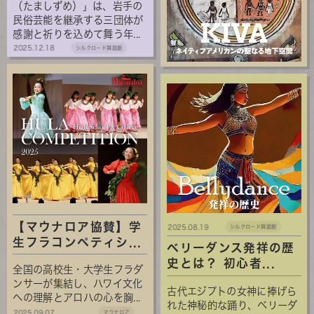
（たましずめ）」は、岩手の
民俗芸能を継承する三団体が
感謝と祈りを込めて舞う年...
2025.12.18
シルクロード舞踏館
【マウナロア協賛】学
2025.08.19
シルクロード舞踏館
生フラコンペティシ...
ベリーダンス発祥の歴
史とは？ 初心者...
全国の高校生・大学生フラダ
ンサーが集結し、ハワイ文化
古代エジプトの女神に捧げら
への理解とアロハの心を胸...
れた神秘的な踊り、ベリーダ
2025.09.07
マウナロア