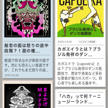
2025.03.06
シルクロード舞踏館
般若の面は怒りの途中
カポエイラとは？ブラ
段階？！面の種...
ジル発祥のダン...
能面で有名なのが般若の面で
カポエイラ（capoeira）と
す。世にも恐ろしい鬼面です
は？ブラジル発祥のダンス格
が、これでもまだ怒りの途...
闘技で、歴史や音楽など多彩
2025.04.28
な要素が魅力のスポーツ。初
心者でも楽しめる基本や...
「ハカ」って何？－ニ
ュージーランド...