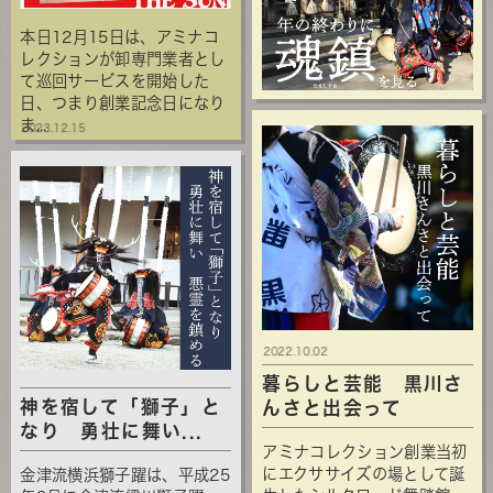
本日12月15日は、アミナコ
レクションが卸専門業者とし
て巡回サービスを開始した
日、つまり創業記念日になり
ま...
2023.12.15
2022.10.02
暮らしと芸能 黒川さ
神を宿して「獅子」と
んさと出会って
なり 勇壮に舞い...
アミナコレクション創業当初
にエクササイズの場として誕
金津流横浜獅子躍は、平成25