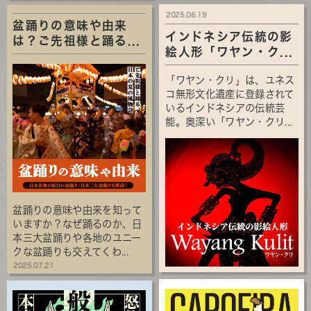
2025.06.19
盆踊りの意味や由来
インドネシア伝統の影
は？ご先祖様と踊る...
絵人形「ワヤン・ク...
「ワヤン・クリ」は、ユネス
コ無形文化遺産に登録されて
いるインドネシアの伝統芸
能。奥深い「ワヤン・クリ...
盆踊りの意味や由来を知って
いますか？なぜ踊るのか、日
本三大盆踊りや各地のユニー
クな盆踊りも交えてくわ...
2025.07.21