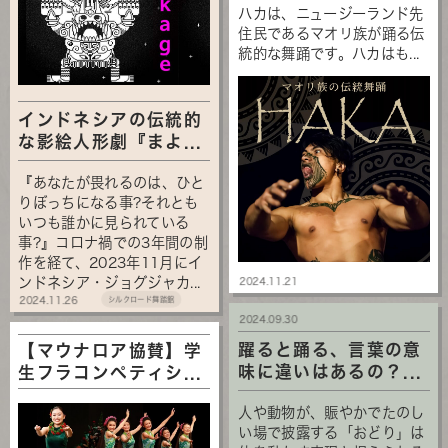
ハカは、ニュージーランド先
住民であるマオリ族が踊る伝
統的な舞踊です。ハカはも...
インドネシアの伝統的
な影絵人形劇『まよ...
『あなたが畏れるのは、ひと
りぼっちになる事?それとも
いつも誰かに見られている
事?』コロナ禍での3年間の制
作を経て、2023年11月にイ
ンドネシア・ジョグジャカ...
2024.11.21
2024.11.26
シルクロード舞踏館
2024.09.30
躍ると踊る、言葉の意
【マウナロア協賛】学
味に違いはあるの？...
生フラコンペティシ...
人や動物が、賑やかでたのし
い場で披露する「おどり」は