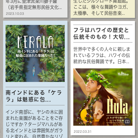
生したシルクロード舞踏館。
年3月に金津流梁川獅子躍
ここは、様々な舞踊やヨガ、
（岩手県指定無形民俗文化...
太極拳、そして民俗音楽...
2023.10.03
フラはハワイの歴史と
伝統そのもの！大切...
世界中で多くの人々に親しま
れているフラは、ハワイの伝
統的な民俗舞踊です。日本...
南インドにある「ケラ
ラ」は魅惑に包...
インド南部に、ヤシの木に囲
まれた楽園があることをご存
じですか？タージマハルがあ
る北インドとは雰囲気がガラ
2022.03.31
リと変わる、自然豊かなリゾ