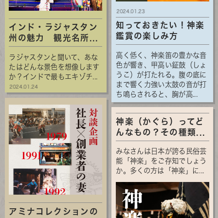
2024.01.23
知っておきたい！神楽
インド・ラジャスタン
鑑賞の楽しみ方
州の魅力 観光名所...
高く低く、神楽笛の豊かな音
ラジャスタンと聞いて、あな
色が響き、甲高い鉦鼓（しょ
たはどんな景色を想像します
うこ）が打たれる。腹の底に
か？インドで最もエキゾチ...
まで響く力強い太鼓の音が打
2024.01.24
ち鳴らされると、胸が高...
神楽（かぐら）ってど
んなもの？その種類...
みなさんは日本が誇る民俗芸
能「神楽」をご存知でしょう
か。多くの方は「神楽」に...
アミナコレクションの