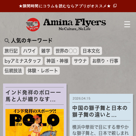
★隙間時間にコラムを読むならアプリがオススメ★
人気のキーワード
旅行記
ハワイ
雑学
世界の○○
日本文化
byアミナスタッフ
神話・神様
サウナ
お祭り・行事
伝統技法
体験・レポート
インド発祥のポローー
馬と人が織りなす...
2026.04.15
中国の獅子舞と日本の
獅子舞の違いと...
横浜中華街で目にする華やか
な獅子舞と、日本で親しまれ