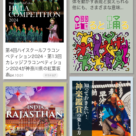
体を動かす表現と捉えられる
他にも、さまざまな意味...
第4回ハイスクールフラコン
ペティション2024・第13回
カレッジフラコンペティショ
ン2024が神奈川県の紅葉坂
ホ...
2024.10.01
マウナロア