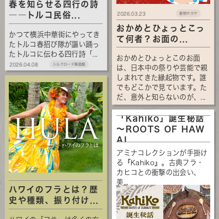
春を知らせる四行の詩
――トルコ民俗...
2026.03.23
倭物やカヤ
おかめとひょっとこっ
かつて横浜中華街にやってき
て何者？お面の...
たトルコ春招び隊が謳い踊っ
たトルコに伝わる四行詩「...
おかめとひょっとこのお面
2026.04.08
シルクロード舞踏館
は、日本中の祭りや芸能で親
しまれてきた縁起物です。誰
でもどこかで見ています。た
だ、意外と知らないのが、...
「Kahiko」誕生秘話
～ROOTS OF HAW
AI...
アミナコレクションが手掛け
る『Kahiko』。古典フラ・
カヒコとの衝撃の出会い、
美...
ハワイのフラとは？歴
史や種類、振り付け...