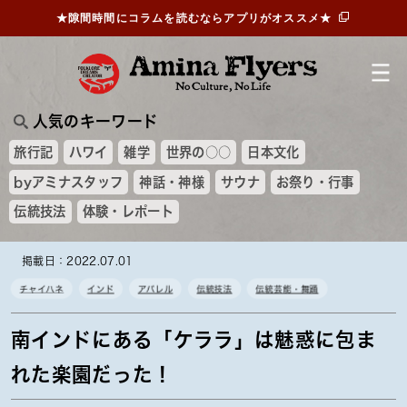
★隙間時間にコラムを読むならアプリがオススメ★
人気のキーワード
旅行記
ハワイ
雑学
世界の○○
日本文化
byアミナスタッフ
神話・神様
サウナ
お祭り・行事
伝統技法
体験・レポート
掲載日：2022.07.01
チャイハネ
インド
アパレル
伝統技法
伝統芸能・舞踊
南インドにある「ケララ」は魅惑に包ま
れた楽園だった！