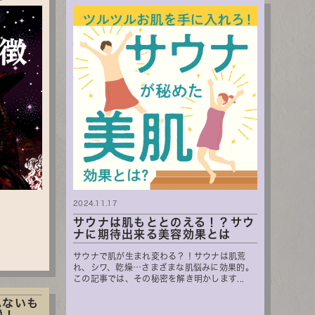
2024.11.17
サウナは肌もととのえる！？サウ
ナに期待出来る美容効果とは
サウナで肌が生まれ変わる？！サウナは肌荒
れ、シワ、乾燥…さまざまな肌悩みに効果的。
この記事では、その秘密を解き明かします...
れないも