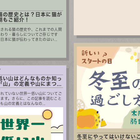
1
猫の歴史とは？日本に猫が
期もご紹介！
愛される猫の歴史や、これまでの人間
関わり・暮らしについてご存じです
日本に猫が伝わってきたのはい...
7
低い山はどんなものか知っ
「山」の定義や山にまつ...
られていない世界一低い山についてご
います。さらに、この記事を読むこと
も山の定義とはなんなの...
冬至にやってはいけない