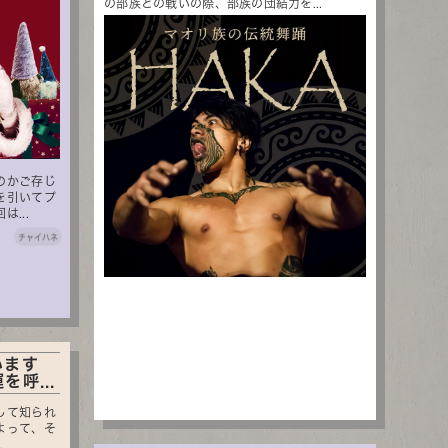
の部族との戦いの際、部族の団結力を...
のかご存じ
を引いてプ
...
チャイハネ
います
呼...
して知られ
よって、そ
.