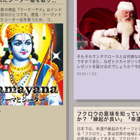
れたシーター姫を取り...
ー教の神話『ラーマーヤナ』はインド
事詩のひとつです。悪鬼・ラーヴァナ
たシーター妃を救うため、コ...
そもそもサンタクロースとは何者な
ですか？また、なぜトナカイがソリ
レゼントを届けるのでしょうか？今回は
2024.11.22
3
フクロウの意味を知って
か？「縁起が良い」「幸運を
日本では、幸運や縁起のモチーフと
る「フクロウ」。実は世界の地域に
の意味は違ってきます。フクロウと..