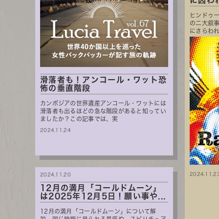
に囚わ
ヒンドゥ
の二大叙
にさらわれ
滑落者も！アンコール・ワット恐
怖の垂直階段
カンボジアの世界遺産アンコール・ワットには
滑落者も出るほどの急な階段があると知ってい
ましたか？この記事では、実
2024.11.24
2024.11.2
2024.11.20
12月の満月「コールドムーン」
は2025年12月5日！願い事や...
12月の満月「コールドムーン」について解