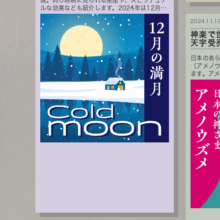
説。同じ時期に見られる星座や、スピリチュア
ルな効果なども紹介します。2024年は12月
5...
2024.11.1
神楽で
天宇受売
日本のあ
（アメノ
ます。アメ