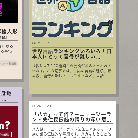
影絵人形
ge』
2024.11.25
ちになる
世界言語ランキングいろいろ！日
る事?』コ
本人にとって習得が難しい...
クロード舞踏館
世界には7,139種類もの言語があると言われて
います。この記事では、世界の言語の種類、話
者数、習得の難しさ・しやすさなど、言語...
出身地
..
2024.11.21
「ハカ」って何？－ニュージーラ
ンド先住民伝統の踊りの深い意...
ハカは、ニュージーランド先住民であるマオリ
族が踊る伝統的な舞踊です。ハカはもともと他