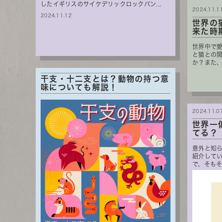
したイギリスのサイケデリックロックバン...
2024.11.1
2024.11.12
世界の
来た時
世界中で
と猫との
か？また、
干支・十二支とは？動物の持つ意
味についても解説！
2024.11.0
世界一
てる？
意外と知
紹介して
で、そもそ