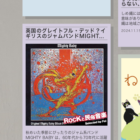
らない、
しめ縄に
意味があ
縄は地域
英国のグレイトフル・デッド？イ
2024.11.1
ギリスのジャムバンドMIGHT...
秋めいた季節にぴったりのジャム系バンド
MIGHTY BABY は、60年代から70年代に活躍