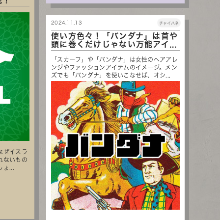
説！
2024.11.13
チャイハネ
使い方色々！「バンダナ」は首や
頭に巻くだけじゃない万能アイ...
「スカーフ」や「バンダナ」は女性のヘアアレ
ンジやファッションアイテムのイメージ。メン
ズでも「バンダナ」を使いこなせば、オシ...
なぜイスラ
れないもの
...