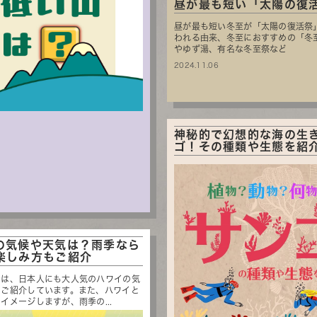
昼が最も短い「太陽の復活.
昼が最も短い冬至が「太陽の復活祭
われる由来、冬至におすすめの「冬
やゆず湯、有名な冬至祭など
2024.11.06
神秘的で幻想的な海の生
ゴ！その種類や生態を紹
の気候や天気は？雨季なら
楽しみ方もご紹介
では、日本人にも大人気のハワイの気
てご紹介しています。また、ハワイと
イメージしますが、雨季の...