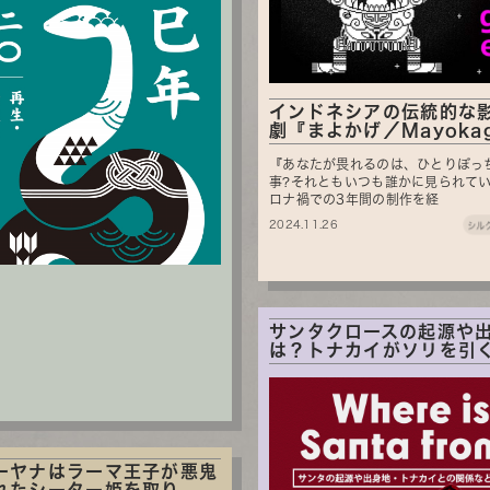
インドネシアの伝統的な
劇『まよかげ／Mayoka
『あなたが畏れるのは、ひとりぼっ
事?それともいつも誰かに見られてい
ロナ禍での3年間の制作を経
2024.11.26
シル
サンタクロースの起源や
は？トナカイがソリを引く.
ーヤナはラーマ王子が悪鬼