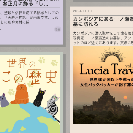
お正月に飾る「し...
2024.11.10
は、聖域と俗世を隔てる結界としての
り、「天岩戸神話」が由来です。しめ
カンボジアにある一ノ瀬
ごとに形や素材に種
墓に訪れる
5
岩座
カンボジアに潜入取材をして命を落
写真家・一ノ瀬泰造のお墓は、アン
ットのほど近くにあります。実際に現地