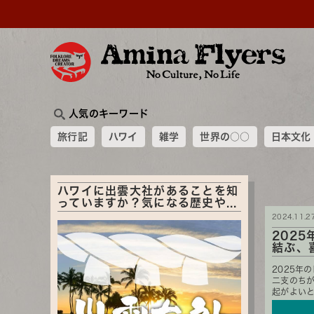
人気のキーワード
旅行記
ハワイ
雑学
世界の○○
日本文化
ハワイに出雲大社があることを知
っていますか？気になる歴史や...
2024.11.2
202
結ぶ、
2025年
二支のち
起がよいと