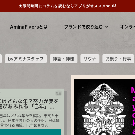
★隙間時間にコラムを読むならアプリがオススメ★
AminaFlyersとは
ブランドで絞り込む
オンラ
byアミナスタッフ
神話・神様
サウナ
お祭り・行事
7
岩座
5年はどんな年？努力が実を
喜びあふれる「巳年」...
の巳年はどんな年かを解説。干支と十
がい、巳年生まれの人の性格、巳は縁
言われる由縁、巳年にちなん...