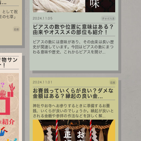
..
」として祝
至の七草」
2024.11.05
チャイハネ
ピアスの数や位置に意味はある？
岩座
由来やオススメの部位も紹介！
ピアスの数には意味があり、その由来は長い歴
史が関連しています。今回はピアスの数にまつ
わる意味や歴史、これからピアスを開け...
き物サン
介！
2024.11.01
岩座
お賽銭っていくらが良い？ダメな
金額はある？縁起の良い金...
神社やお寺へお参りするときに準備するお賽
銭、いくらが良いのでしょうか。縁起が良いと
される金額や参拝の作法などを詳しく解...