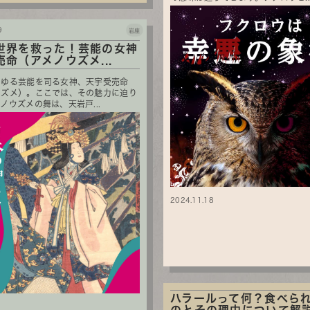
9
岩座
世界を救った！芸能の女神
命（アメノウズメ...
らゆる芸能を司る女神、天宇受売命
ウズメ）。ここでは、その魅力に迫り
ノウズメの舞は、天岩戸...
2024.11.18
ハラールって何？食べら