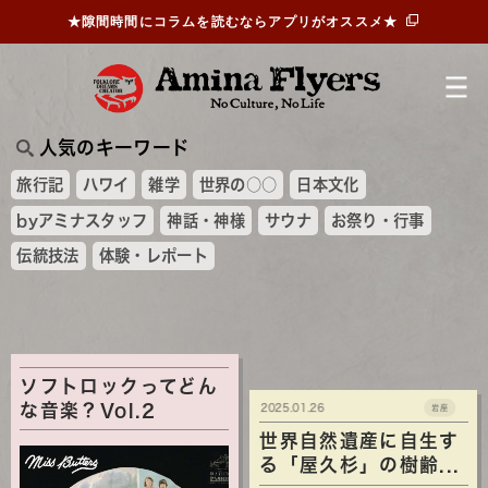
★隙間時間にコラムを読むならアプリがオススメ★
人気のキーワード
旅行記
ハワイ
雑学
世界の○○
日本文化
byアミナスタッフ
神話・神様
サウナ
お祭り・行事
伝統技法
体験・レポート
ソフトロックってどん
な音楽？Vol.2
2025.01.26
岩座
世界自然遺産に自生す
る「屋久杉」の樹齢...