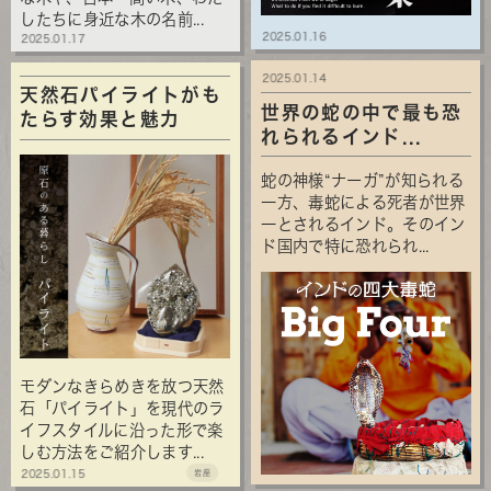
したちに身近な木の名前...
2025.01.16
2025.01.17
2025.01.14
天然石パイライトがも
世界の蛇の中で最も恐
たらす効果と魅力
れられるインド...
蛇の神様“ナーガ”が知られる
一方、毒蛇による死者が世界
一とされるインド。そのイン
ド国内で特に恐れられ...
モダンなきらめきを放つ天然
石「パイライト」を現代のラ
イフスタイルに沿った形で楽
しむ方法をご紹介します...
2025.01.15
岩座