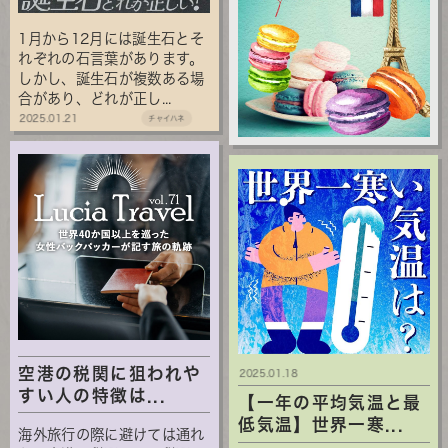
1月から12月には誕生石とそ
れぞれの石言葉があります。
しかし、誕生石が複数ある場
合があり、どれが正し...
2025.01.21
チャイハネ
空港の税関に狙われや
2025.01.18
すい人の特徴は...
【一年の平均気温と最
低気温】世界一寒...
海外旅行の際に避けては通れ