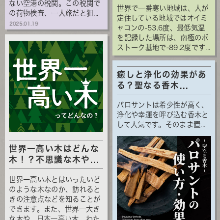
ない空港の税関。この税関で
世界で一番寒い地域は、人が
の荷物検査、一人旅だと狙...
定住している地域ではオイミ
2025.01.19
ャコンの-53.6度、最低気温
を記録した場所は、南極のボ
ストーク基地で-89.2度です...
癒しと浄化の効果があ
る？聖なる香木...
パロサントは希少性が高く、
浄化や幸運を呼び込む香木と
して人気です。そのまま置...
世界一高い木はどんな
木！？不思議な木や...
世界一高い木とはいったいど
のような木なのか、訪れると
きの注意点などを知ることが
できます。また、世界一大き
な木や、日本一高い木、わた