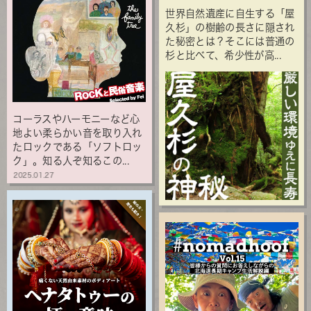
世界自然遺産に自生する「屋
久杉」の樹齢の長さに隠され
た秘密とは？そこには普通の
杉と比べて、希少性が高...
コーラスやハーモニーなど心
地よい柔らかい音を取り入れ
たロックである「ソフトロッ
ク」。知る人ぞ知るこの...
2025.01.27