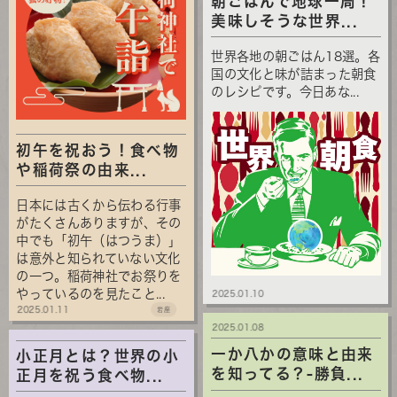
朝ごはんで地球一周！
美味しそうな世界...
世界各地の朝ごはん18選。各
国の文化と味が詰まった朝食
のレシピです。今日あな...
初午を祝おう！食べ物
や稲荷祭の由来...
日本には古くから伝わる行事
がたくさんありますが、その
中でも「初午（はつうま）」
は意外と知られていない文化
の一つ。稲荷神社でお祭りを
やっているのを見たこと...
2025.01.10
2025.01.11
岩座
2025.01.08
一か八かの意味と由来
小正月とは？世界の小
を知ってる？-勝負...
正月を祝う食べ物...