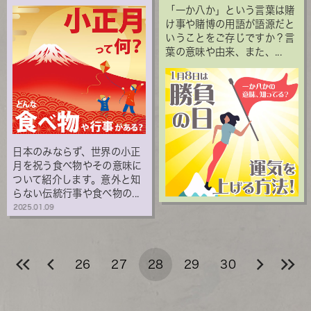
「一か八か」という言葉は賭
け事や賭博の用語が語源だと
いうことをご存じですか？言
葉の意味や由来、また、...
日本のみならず、世界の小正
月を祝う食べ物やその意味に
ついて紹介します。意外と知
らない伝統行事や食べ物の...
2025.01.09
26
27
28
29
30