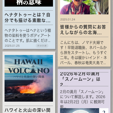
ヘナタトゥーとは？自
2025.01.24
分でも描ける素敵な...
皆様からの質問にお答
ヘナタトゥーはヘナという植
えしながらの北海...
物の染料を使うボディアート
のことです。肌に描くだけ...
こんにちは、ノマド夫婦で
2025.01.25
チャイハネ
す！早期退職後、ネパールか
ら旅をスタートし、もうすぐ
二年。冬は暖かいインド・ネ
パール、春秋は奄美大島で...
2026年2月の満月
「スノームーン」は
2...
2月の満月「スノームーン」
について解説します。2026
年は2月2日（月）に観測可
能...
ハワイと火山の深い関