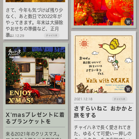
さて、今年も気づけば残り少
なく、あと数日で2022年が
やってきます。年末は大掃除
やおせちの準備など、正月
準...
2021.12.29
チャイハネ
2021.12.18
チャイハネ
さすらいねこ おかかと
X'masプレゼントに着
旅をする
るブランケットを
チャイハネで長く愛されてき
た、ゆるくて可愛い一押しの
来る2021年のクリスマス。