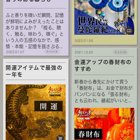
ふと香りを嗅いだ瞬間、記憶
が鮮明によみがえったことは
ありませんか？ 「視る、聴
く、触る、味わう、嗅ぐ」と
いう人の五感のなかで、感
2022.01.05
情・本能・記憶を揺さぶる...
2022.01.07
チャイハネ
2021.12.25
チャイハネ
金運アップの春財布の
開運アイテムで最強の
すすめ
一年を
新春から春先にかけて買う
「春財布」は、お金で財布が
パンパンになる「張る財布」
とも云われ、縁起がいいと...