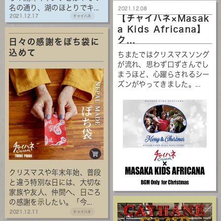
名の通り、湖のほとりでキ...
2021.12.08
2021.12.17
チャイハネ
【チャイハネ×Masak
a Kids Africana】
ク...
日々の感謝をぽち袋に
込めて
ちまたではクリスマスソング
が流れ、思わず口ずさんでし
まうほど、心躍らされるシー
ズンがやってきました。...
クリスマスや年末年始、普段
と違う特別な日には、大切な
家族や友人、仲間へ、日ごろ
の感謝を示したい。「今...
2021.12.11
チャイハネ