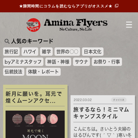
★隙間時間にコラムを読むならアプリがオススメ★
人気のキーワード
旅行記
ハワイ
雑学
世界の○○
日本文化
byアミナスタッフ
神話・神様
サウナ
お祭り・行事
伝統技法
体験・レポート
新月に願いを。耳元で
煌くムーンアクセ...
2022.03.02
チャイハネ
旅するなら！ミニマム
キャンプスタイル
こんにちは。さいとう夫婦の
はるぴんです( ´ ▽ ` )寒い冬