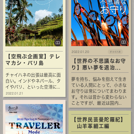
2022.01.20
チャイハネ
【空飛ぶ企画室】テレ
【世界の不思議なお守
マカシ・バリ島
り】悪い夢を退治...
チャイハネの出張は最高に面
夢を持ち、悩みを抱えて生き
白い。インドやネパール、タ
ている人間にとって、小さな
イやバリ、といった空港に...
お守りは常についてまわりま
2022.01.21
す。それは昔から変わらない
ことですが、最近は国内...
【世界民芸曼陀羅紀】
山羊革細工編