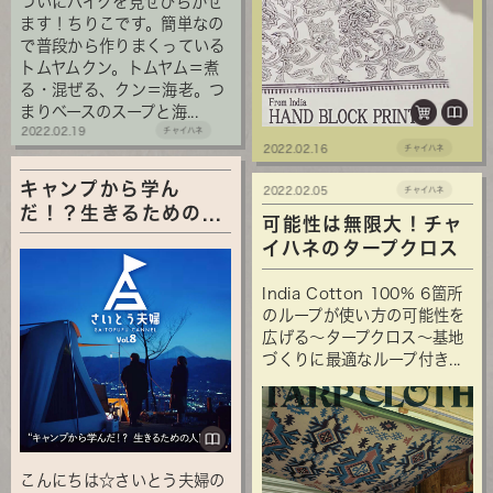
ついにバイクを見せびらかせ
ます！ちりこです。簡単なの
で普段から作りまくっている
トムヤムクン。トムヤム＝煮
る・混ぜる、クン＝海老。つ
まりベースのスープと海...
2022.02.19
チャイハネ
2022.02.16
チャイハネ
キャンプから学ん
2022.02.05
チャイハネ
だ！？生きるための...
可能性は無限大！チャ
イハネのタープクロス
India Cotton 100% 6箇所
のループが使い方の可能性を
広げる～タープクロス～基地
づくりに最適なループ付き...
こんにちは☆さいとう夫婦の