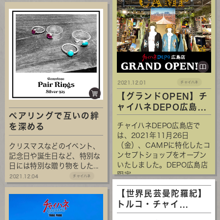
2021.12.01
チャイハネ
【グランドOPEN】チ
ャイハネDEPO広島...
ぺアリングで互いの絆
チャイハネDEPO広島店で
を深める
は、2021年11月26日
（金）、CAMPに特化したコ
クリスマスなどのイベント、
ンセプトショップをオープン
記念日や誕生日など、特別な
いたしました。DEPO広島店
日には特別な贈り物をした...
限定...
2021.12.04
チャイハネ
【世界民芸曼陀羅紀】
トルコ・チャイ...