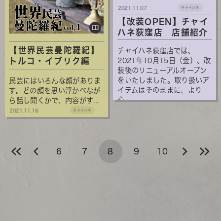
2021.11.07
チャイハネ
【改装OPEN】チャイ
ハネ荻窪店 店舗紹介
【世界民芸曼陀羅紀】
チャイハネ荻窪店では、
トルコ・イブリク編
2021年10月15日（金）、改
装後のリニューアルオープン
をいたしました。取り扱いア
民芸にはいろんな顔がありま
イテムはそのままに、より
す。どの顔を思い浮かべなが
心...
ら話し聞くかで、内容がす...
2021.11.16
チャイハネ
6
7
8
9
10