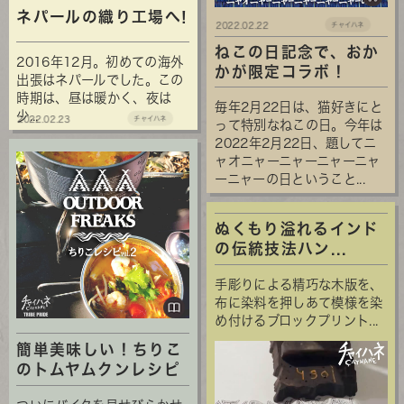
ネパールの織り工場へ!
2022.02.22
チャイハネ
ねこの日記念で、おか
2016年12月。初めての海外
かが限定コラボ！
出張はネパールでした。この
時期は、昼は暖かく、夜は
毎年2月22日は、猫好きにと
少...
2022.02.23
チャイハネ
って特別なねこの日。今年は
2022年2月22日、題してニ
ャオニャーニャーニャーニャ
ーニャーの日ということ...
ぬくもり溢れるインド
の伝統技法ハン...
手彫りによる精巧な木版を、
布に染料を押しあて模様を染
め付けるブロックプリント...
簡単美味しい！ちりこ
のトムヤムクンレシピ