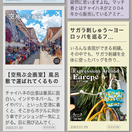
疑問に思いますよね。マッチ
香とはチャイハネが２００4
年から販売しているアミナ...
サガラ刺しゅう～ヨー
ロッパを巡るフ...
いろんな表現ができる刺繍。
その中でも、サガラ刺繍を全
体に使ったバッグを作り...
【空飛ぶ企画室】風呂
敷で運ばれてくるもの
チャイハネの出張は最高に面
白い。インドやネパール、タ
イやバリ、といった空港に着
くと、そこからホテルに向か
う車でテンションが一気に上
がる。目に飛び込んでく...
2022.01.29
チャイハネ
2022.01.30
チャイハネ