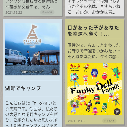
キャラクターをご存知でしょ
ワクワク心躍らせる期待感と
うか？その名は、さすらいね
幸福感が交錯する、そん...
こ・おかか。おかかは背...
2021.12.22
チャイハネ
目があった子があなた
を幸運へ導く！...
個性的で、ちょっと変わった
お守りで幸運をつかみたい…
そんなあなたに、タイの願...
湖畔でキャンプ
こんにちは(о´∀`о)さいと
う夫婦です。今回は、私たち
の大好きな湖畔キャンプをぜ
ひ、ご紹介したいと思います
2021.12.15
チャイハネ
っ！湖畔キャンプとは？その