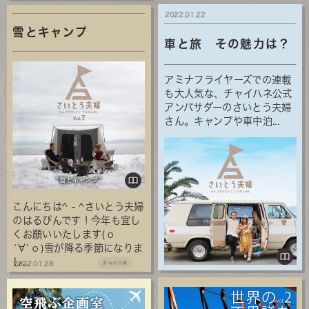
2022.01.22
雪とキャンプ
車と旅 その魅力は？
アミナフライヤーズでの連載
も大人気な、チャイハネ公式
アンバサダーのさいとう夫婦
さん。キャンプや車中泊...
こんにちは^ - ^さいとう夫婦
のはるぴんです！今年も宜し
くお願いいたします(о
´∀`о)雪が降る季節になりま
し...
2022.01.28
チャイハネ