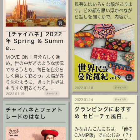
民芸にはいろんな顔がありま
す。どの顔を思い浮かべなが
ら話しを聞くかで、内容が...
【チャイハネ】2022
年 Spring & Summ
e...
MOVE ON！自分らしく進
め。世の中がどのような状況
であろうとも、毎日を自分ら
しく楽しく彩ろう。太陽が昇
り沈むように、きっと世界は
もうすぐ明るくなる。...
2022.01.18
チャイハネ
2022.01.19
チャイハネ
2022.01.14
チャイハネ
グランピングにおすす
チャイハネとフェアト
め セビーチェ風白...
レードのはなし
みなさんこんにちは。「俺の
CAMP飯」でおなじみ（？）