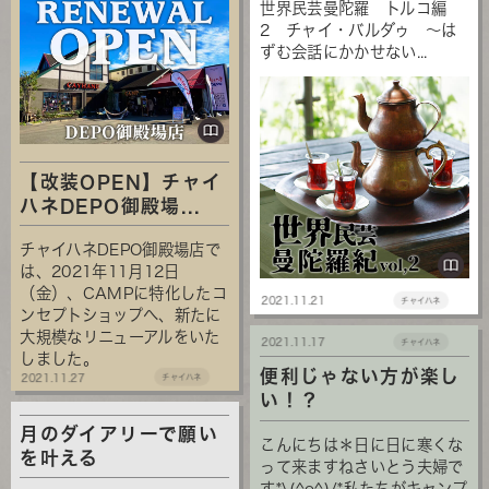
世界民芸曼陀羅 トルコ編
2 チャイ・バルダゥ ～は
ずむ会話にかかせない...
【改装OPEN】チャイ
ハネDEPO御殿場...
チャイハネDEPO御殿場店で
は、2021年11月12日
（金）、CAMPに特化したコ
2021.11.21
チャイハネ
ンセプトショップへ、新たに
大規模なリニューアルをいた
2021.11.17
チャイハネ
しました。
便利じゃない方が楽し
2021.11.27
チャイハネ
い！？
月のダイアリーで願い
こんにちは＊日に日に寒くな
を叶える
って来ますねさいとう夫婦で
す*\(^o^)/*私たちがキャンプ