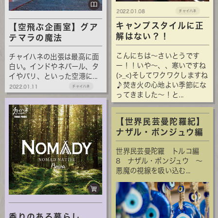
2022.01.08
チャイハネ
キャンプスタイルに正
【空飛ぶ企画室】グア
解はない？！
テマラの魔法
こんにちは～さいとうです
チャイハネの出張は最高に面
ー！！いや～、、寒いですね
白い。インドやネパール、タ
(>_<)そしてワクワクしますね
イやバリ、といった空港に...
♪焚き火の心地よい季節にな
2022.01.11
チャイハネ
ってきました～！と...
【世界民芸曼陀羅紀】
ナザル・ボンジュウ編
世界民芸曼陀羅 トルコ編
8 ナザル・ボンジュウ ～
悪魔の視線を吸い込む...
香りのある暮らし