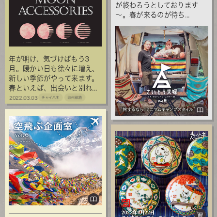
が終わろうとしております
～。春が来るのが待ち...
年が明け、気づけばもう3
月。暖かい日も徐々に増え、
新しい季節がやって来ます。
春といえば、出会いと別れ...
2022.03.03
チャイハネ
欧州航路