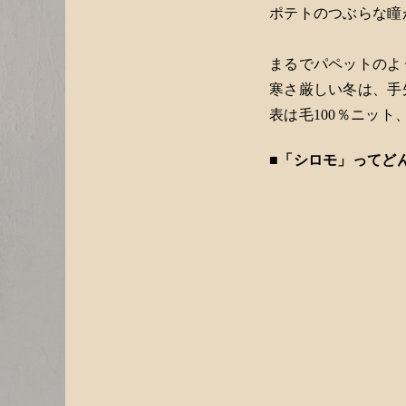
ポテトのつぶらな瞳
まるでパペットのよ
寒さ厳しい冬は、手先
表は毛100％ニッ
■「シロモ」ってど