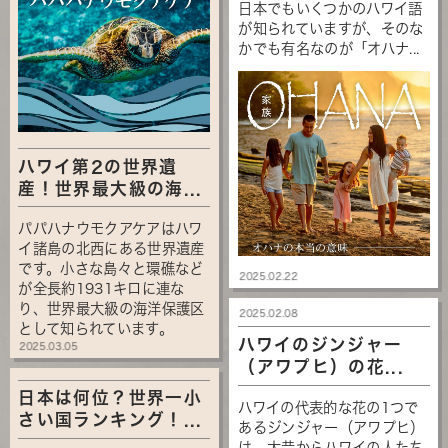
日本でもいくつかのハワイ語
が知られていますが、そのな
かでも有名なのが「オハナ...
ハワイ第2の世界遺
産！世界最大級の海...
パパハナウモクアケアはハワ
イ諸島の北西にある世界遺産
です。小さな島々と環礁など
2025.02.22
が全長約1931キロに連な
り、世界最大級の海洋保護区
2025.02.08
として知られています。
ハワイのジンジャー
2025.03.05
（アワプヒ）の花...
日本は何位？世界一小
ハワイの代表的な花の1つで
さい国ランキング！...
あるジンジャー（アワプヒ）
は、大昔からハワイの人たち