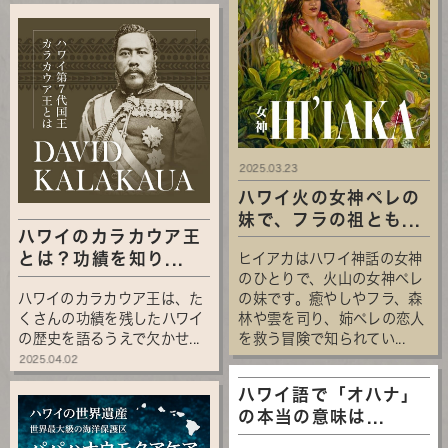
2025.03.23
ハワイ火の女神ペレの
妹で、フラの祖とも...
ハワイのカラカウア王
とは？功績を知り...
ヒイアカはハワイ神話の女神
のひとりで、火山の女神ペレ
ハワイのカラカウア王は、た
の妹です。癒やしやフラ、森
くさんの功績を残したハワイ
林や雲を司り、姉ペレの恋人
の歴史を語るうえで欠かせ...
を救う冒険で知られてい...
2025.04.02
ハワイ語で「オハナ」
の本当の意味は...