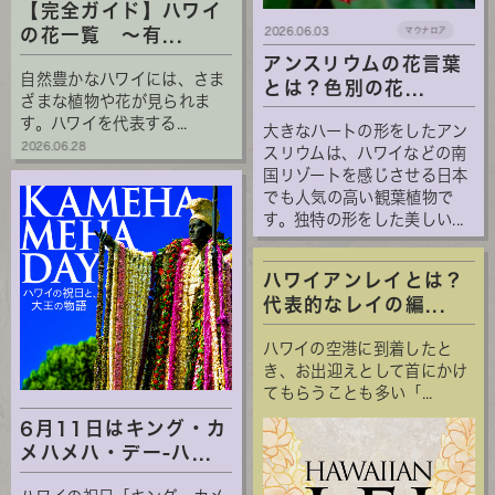
【完全ガイド】ハワイ
の花一覧 ～有...
2026.06.03
マウナロア
アンスリウムの花言葉
自然豊かなハワイには、さま
とは？色別の花...
ざまな植物や花が見られま
す。ハワイを代表する...
大きなハートの形をしたアン
2026.06.28
スリウムは、ハワイなどの南
国リゾートを感じさせる日本
でも人気の高い観葉植物で
す。独特の形をした美しい...
ハワイアンレイとは？
代表的なレイの編...
ハワイの空港に到着したと
き、お出迎えとして首にかけ
てもらうことも多い「...
6月11日はキング・カ
メハメハ・デー-ハ...