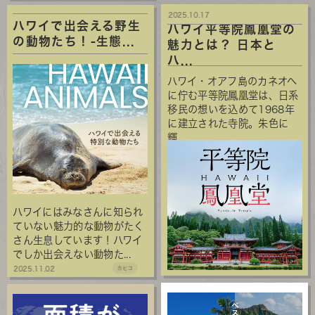
2025.10.17
ハワイで出会える野生
ハワイ平等院鳳凰堂の
の動物たち！-生態...
魅力とは？ 日本と
ハ...
ハワイ・オアフ島のカネオヘ
に佇む平等院鳳凰堂は、日系
移民の想いを込めて1968年
に建立された寺院。朱色に
輝...
ハワイにはみなさんに知られ
ていない魅力的な動物がたく
さん生息しています！ハワイ
でしか出会えない動物た...
2025.11.02
カヒコ