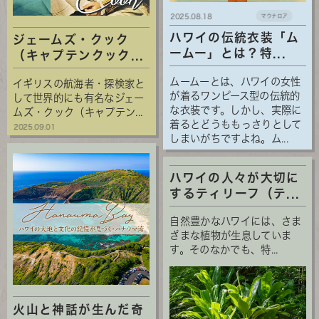
2025.08.18
マウナロア
ハワイの伝統衣装「ム
ジェームズ・クック
ームー」とは？特...
（キャプテンクック...
ムームーとは、ハワイの女性
イギリスの航海者・探検家と
が着るワンピース型の伝統的
して世界的にも有名なジェー
な衣装です。しかし、実際に
ムズ・クック（キャプテン...
着るとどうももっさりとして
2025.09.01
しまいがちですよね。ム...
ハワイの人々が大切に
するティリーフ（テ...
自然豊かなハワイには、さま
ざまな植物が生息していま
す。そのなかでも、特...
火山と神話が生んだ奇