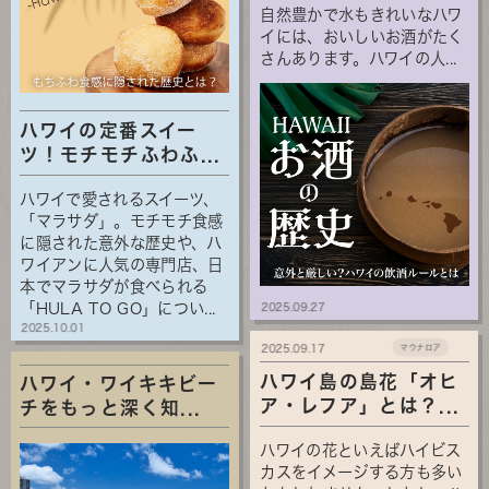
自然豊かで水もきれいなハワ
イには、おいしいお酒がたく
さんあります。ハワイの人...
ハワイの定番スイー
ツ！モチモチふわふ...
ハワイで愛されるスイーツ、
「マラサダ」。モチモチ食感
に隠された意外な歴史や、ハ
ワイアンに人気の専門店、日
本でマラサダが食べられる
「HULA TO GO」につい...
2025.09.27
2025.10.01
2025.09.17
マウナロア
ハワイ島の島花「オヒ
ハワイ・ワイキキビー
ア・レフア」とは？...
チをもっと深く知...
ハワイの花といえばハイビス
カスをイメージする方も多い