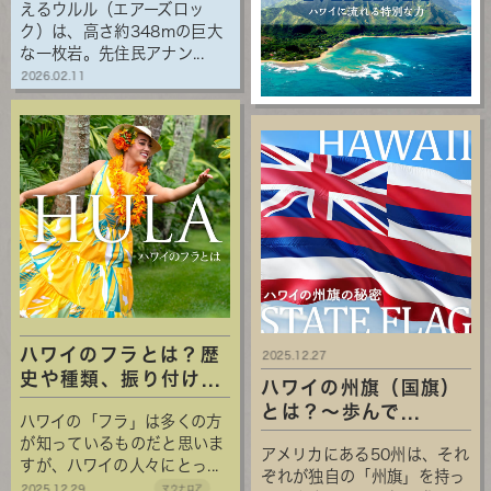
えるウルル（エアーズロッ
ク）は、高さ約348mの巨大
な一枚岩。先住民アナン...
2026.02.11
ハワイのフラとは？歴
2025.12.27
史や種類、振り付け...
ハワイの州旗（国旗）
とは？～歩んで...
ハワイの「フラ」は多くの方
が知っているものだと思いま
アメリカにある50州は、それ
すが、ハワイの人々にとっ...
ぞれが独自の「州旗」を持っ
2025.12.29
マウナロア