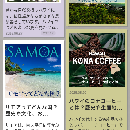
豊かな自然を持つハワイに
は、個性豊かなさまざまな鳥
が暮らしています。ハワイで
はどのような鳥を見かける...
2025.06.27
マウナロア
2025.05.20
ハワイのコナコーヒー
サモアってどんな国？
とは？歴史や生産地...
歴史や文化、お...
ハワイを代表する名産品のひ
とつが、「コナコーヒー」で
サモアは、南太平洋に浮かぶ