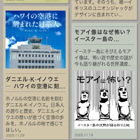
ています。そのうち、唯一イ
ギリスのユニオンジャックが
デザインに含まれてい...
モアイ像はなぜ怖い？
イースター島の...
イースター島にそびえるモア
イ像は、怖い説や歴史の謎が
今も語り継がれる世界遺産...
ダニエル·K·イノウエ
― ハワイの空港に刻...
ホノルルの空港に名前を刻む
ダニエル·K·イノウエ。日系人
の誇りと歴史、ダニエル·イノ
ウエの想いが息づく空港の歩
みを、ホノルルの地で感じて
ほしい。
2025.11.19
2025.11.29