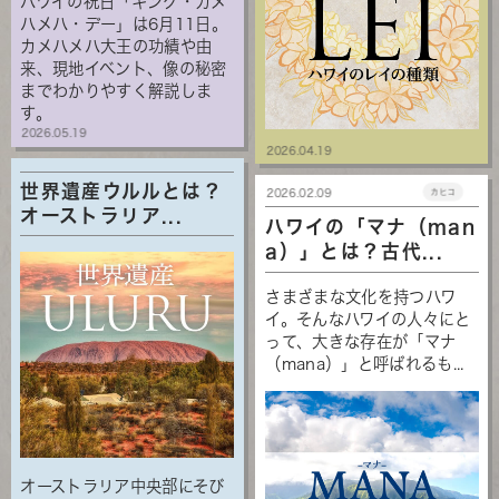
ハワイの祝日「キング・カメ
ハメハ・デー」は6月11日。
カメハメハ大王の功績や由
来、現地イベント、像の秘密
までわかりやすく解説しま
す。
2026.05.19
2026.04.19
世界遺産ウルルとは？
2026.02.09
カヒコ
オーストラリア...
ハワイの「マナ（man
a）」とは？古代...
さまざまな文化を持つハワ
イ。そんなハワイの人々にと
って、大きな存在が「マナ
（mana）」と呼ばれるも...
オーストラリア中央部にそび