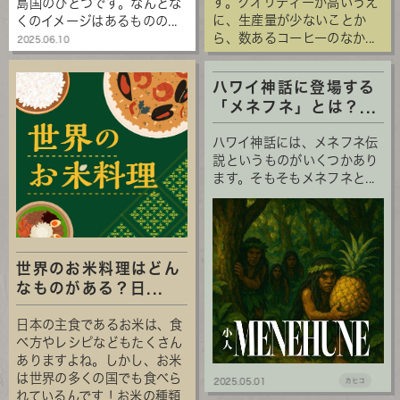
す。クオリティーが高いうえ
島国のひとつです。なんとな
に、生産量が少ないことか
くのイメージはあるものの...
ら、数あるコーヒーのなか...
2025.06.10
ハワイ神話に登場する
「メネフネ」とは？...
ハワイ神話には、メネフネ伝
説というものがいくつかあり
ます。そもそもメネフネと...
世界のお米料理はどん
なものがある？日...
日本の主食であるお米は、食
べ方やレシピなどもたくさん
ありますよね。しかし、お米
は世界の多くの国でも食べら
2025.05.01
カヒコ
れているんです！お米の種類