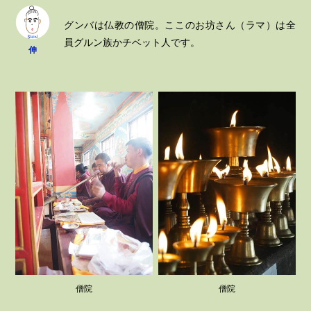
グンバは仏教の僧院。ここのお坊さん（ラマ）は全
員グルン族かチベット人です。
伸
僧院
僧院