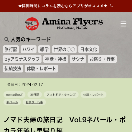
★隙間時間にコラムを読むならアプリがオススメ★
人気のキーワード
旅行記
ハワイ
雑学
世界の○○
日本文化
byアミナスタッフ
神話・神様
サウナ
お祭り・行事
伝統技法
体験・レポート
掲載日：2024.02.17
nomadhoof
旅行記
アウトドア・キャンプ
体験・レポート
ネパール
お祭り・行事
ノマド夫婦の旅日記 Vol.9ネパール・ポ
カラ年越し里帰り編