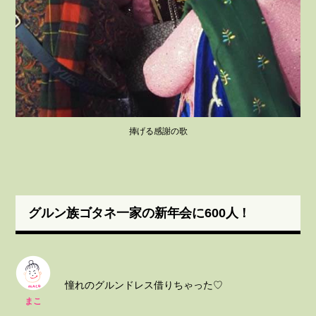
捧げる感謝の歌
グルン族ゴタネ一家の新年会に600人！
憧れのグルンドレス借りちゃった♡
まこ