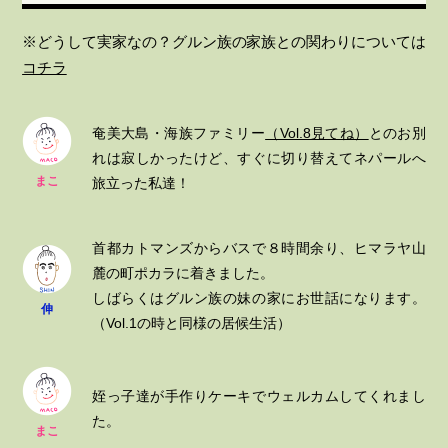
※どうして実家なの？グルン族の家族との関わりについては
コチラ
奄美大島・海族ファミリー
（Vol.8見てね）
とのお別
れは寂しかったけど、すぐに切り替えてネパールへ
まこ
旅立った私達！
首都カトマンズからバスで８時間余り、ヒマラヤ山
麓の町ポカラに着きました。
しばらくはグルン族の妹の家にお世話になります。
伸
（Vol.1の時と同様の居候生活）
姪っ子達が手作りケーキでウェルカムしてくれまし
た。
まこ