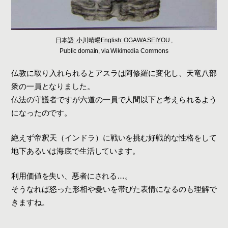
日本語: 小川晴暘English: OGAWA SEIYOU
,
Public domain, via Wikimedia Commons
仏教に取り入れられるとアスラは阿修羅に変化し、天竜八部
衆の一員となりました。
仏法の守護者ですが六道の一員で人間以下と考えられるよう
になったのです。
絶えず帝釈天（インドラ）に戦いを挑む好戦的な性格をして
地下あるいは海底で生活しています。
利用価値を失い、悪者にされる…。
そうなれば怒った形相や憂いを帯びた表情になるのも理解で
きますね。