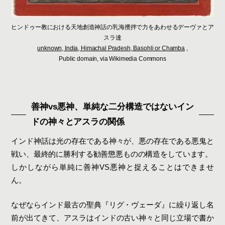
ヒンドゥー教における天地創造神話の乳海攪拌で力をあわせるデーヴァとア
スラ達
unknown, India, Himachal Pradesh, Basohli or Chamba
,
Public domain, via Wikimedia Commons
善神vs悪神、単純な二分構造ではないイン
ドの神々とアスラの関係
インド神話は光の存在である神々が、悪の存在である悪鬼と
戦い、最終的に勝利する勧善懲悪ものの構造をしています。
しかしながら単純に善神VS悪神と捉えることはできませ
ん。
なぜならインド最古の聖典『リグ・ヴェーダ』に繰り返し名
前が出てきて、アスラはインドの古い神々と同じ立場で書か