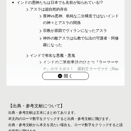
インドの悪神たちは日本でも名前が知られている!?
アスラは超自然的存在
善神vs悪神、単純な二分構造ではないインド
の神々とアスラの関係
宗教が原因でヴィランになったアスラ
神外の敵アスラは仏教で仏法の守護者・阿修
羅になった
インドで有名な悪魔・悪鬼
インドの二第叙事詩のひとつ『ラーマーヤ
ナ』のラスボス！ 羅刹王ラーヴァナ（Rav
ana / Rāvana）
血を好む戦いの女神ドゥルガーに倒された水
牛の悪魔マヒシャ（Mahishasura）
財宝の神クベーラ（毘沙門天）の眷属、悪鬼
ヤクシャ（Yaksa）/ヤクシニー（Yaksini）
【出典・参考文献について】
出典・参考文献は文末にまとめてあります。
インド神話に出てくる悪鬼、怪物たち
本文内のローマ数字をクリックすると出典・参考文献に飛びます。
人食い鬼ラークシャサ、ラクシャス（Raksh
出典・参考文献から本文を見たい場合も、ローマ数字をクリックすると該
asa、Raksasa）
当箇所に飛びます。