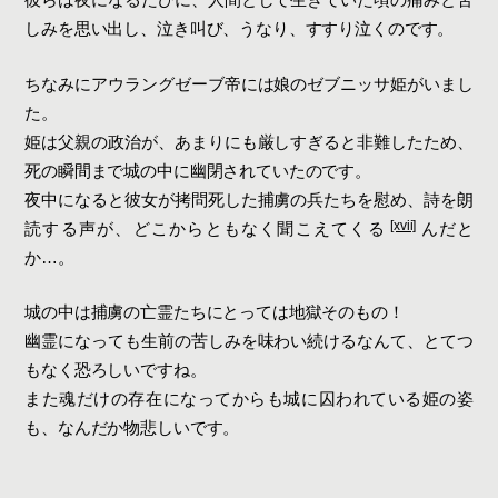
彼らは夜になるたびに、人間として生きていた頃の痛みと苦
しみを思い出し、泣き叫び、うなり、すすり泣くのです。
ちなみにアウラングゼーブ帝には娘のゼブニッサ姫がいまし
た。
姫は父親の政治が、あまりにも厳しすぎると非難したため、
死の瞬間まで城の中に幽閉されていたのです。
夜中になると彼女が拷問死した捕虜の兵たちを慰め、詩を朗
[xvii]
読する声が、どこからともなく聞こえてくる
んだと
か…。
城の中は捕虜の亡霊たちにとっては地獄そのもの！
幽霊になっても生前の苦しみを味わい続けるなんて、とてつ
もなく恐ろしいですね。
また魂だけの存在になってからも城に囚われている姫の姿
も、なんだか物悲しいです。