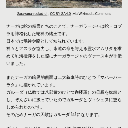
Saravanan colachel
,
CC BY-SA 4.0
, via Wikimedia Commons
ナーガは蛇の精霊たちのことで、ナーガラージャは蛇・コブ
ラを神格化した蛇神の諸王です。
日本では竜神や龍として知られています。
神々とアスラが協力し、永遠の命を与える霊水アムリタを求
めて乳海攪拌をした際にナーガラージャのヴァースキが手伝
いました。
またナーガの暗黒的側面は二大叙事詩のひとつ『マハーバー
ラタ』に描かれています。
ガルーダ（仏教では八部衆のひとつ迦楼羅）の母親を奴隷と
し、ぞんざいに扱っていたのでガルーダとヴィシュヌに懲ら
しめられたのです。
[ⅹ]
そのためナーガの天敵はガルーダ
になります。