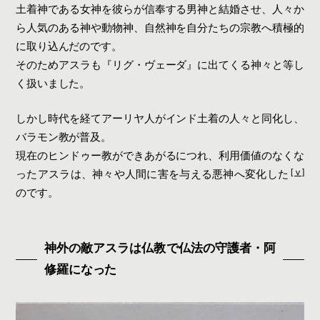
土着神である女神を彼らが信奉する男神と結婚させ、人々か
ら人気のある神や動物神、自然神を自分たちの宗教へ積極的
に取り込んだのです。
そのためアスラも『リグ・ヴェーダ』に出てくる神々と等し
く扱いました。
しかし時代を経てアーリヤ人がインド土着の人々と同化し、
バラモン教が普及。
現在のヒンドゥー教ができあがるにつれ、利用価値のなくな
[ⅴ]
ったアスラは、神々や人間に害を与える悪神へ変化した
のです。
神外の敵アスラは仏教で仏法の守護者・阿
修羅になった