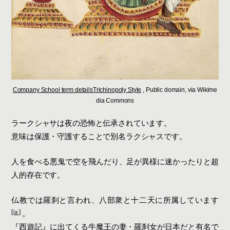
Company School term detailsTrichinopoly Style
, Public domain, via Wikime
dia Commons
ラークシャサは夜の恐怖と伝承されています。
意味は保護・守護することで別名ラクシャスです。
人を食べる悪鬼で空を飛んだり、足が異様に速かったりと超
人的存在です。
仏教では羅刹と言われ、八部衆と十二天に所属しています
[ⅸ]
。
『西遊記』に出てくる牛魔王の妻・羅刹女が日本だと有名で