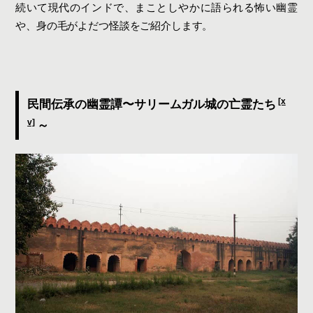
続いて現代のインドで、まことしやかに語られる怖い幽霊
や、身の毛がよだつ怪談をご紹介します。
[x
民間伝承の幽霊譚〜サリームガル城の亡霊たち
v]
～