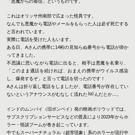
「悪魔からの着信」というものです。
これはオリッサ州南部で広まった怪異です。
なんでも悪魔から電話やメールをもらった人は必ず死亡する
と言われています。
実際に電話を受けた人もいます。
ある日、Aさんの携帯に14桁の見知らぬ番号から電話が掛か
ってきました。
不思議に思いながら電話に出ると、相手は悪魔を名乗り、
「このまま通話を続ければ、おまえの携帯がウイルス感染
し、爆発するぞ」と言って電話を切ったのです！
Aさんは折り返し電話をしましたが、電話番号が存在してい
[xx]
ないというアナウンスがむなしく流れた
んだとか…。
インドのムンバイ（旧ボンベイ）発の映画ボリウッドでは、
サブスクリプションサービスなどの普及により2023年からホ
ラー・怪談ブームが巻き起こっています。
中でもスーパーナチュラル（超常現象）系のホラーが流行中