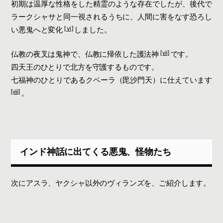
初期は温厚な性格をした精霊のような存在でしたが、後代で
ラークシャサと同一視されるうちに、人間に害をなす恐ろし
[ⅵ]
い悪鬼へと変化
しました。
[ⅶ]
仏教の夜叉は鬼神で、仏教に帰依した護法神
です。
四天王のひとりで北方を守護するものです。
七福神のひとりであるクベーラ（毘沙門天）に仕えています
[ⅷ]
。
インド神話に出てくる悪鬼、怪物たち
次にアスラ、ヤクシャ以外のヴィランズを、ご紹介します。