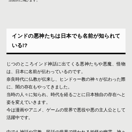
地下世界の蛇神ナーガラージャ（Nāgarāja）
飢えに苦しむ亡者の霊プレータ（Preta）/プ
レート（Pret）
さまよう幽霊ブータ（Bhuta）/ブート（Bhu
インドの悪神たちは日本でも名前が知られて
t、Bhoot）/ブトゥス（Butus）
いる!?
現在のインドに伝わる幽霊・怪談の世界
民間伝承の幽霊譚〜サリームガル城の亡霊た
ち〜
じつのところインド神話に出てくる悪神たちや悪魔、怪物
未知との遭遇〜真夜中に正体不明の「何か」
は、日本に名前が伝わっているのです。
を見たら、二度とこの世には戻れないバンガ
奈良時代に仏教が伝来し、ヒンドゥー教の神々が伝わった際
ール・フォート〜
に、闇の存在もやってきました。
21世紀のインドにおける怪談文化とボリウッ
当時の人々に知られ、時代を経るごとに日本独自の存在へと
ド映画の再解釈
姿を変えていきます。
ヒンドゥー教における恐怖の存在と、インド人の信
今は漫画やアニメ、ゲームの世界で悪役や悪の主人公として
仰の関係を考察
活躍中です。
闇の存在が反映するインドの精神文化
インドの神様にあやかりたい！
中でも神話や宗教、民話の世界で描かれる妖怪や幽霊、神々