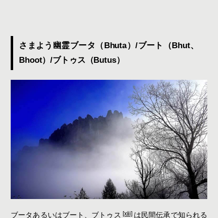
さまよう幽霊ブータ（Bhuta）/ブート（Bhut、
Bhoot）/ブトゥス（Butus）
[xiii]
ブータあるいはブート、ブトゥス
は民間伝承で知られる