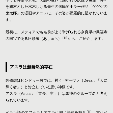
を題材とした水木しげる先生の国民的ホラー作品『ゲゲゲの
鬼太郎』の漫画やアニメに、その姿が網羅的に描かれていま
す。
最初に、メディアでも名前がよく挙げられる奈良県の興福寺
[ⅱ]
の国宝である阿修羅（あしゅら）
から、ご紹介します。
アスラは超自然的存在
阿修羅はヒンドゥー教では、神々=デーヴァ（Deva：「天に
輝く者」）と対立している悪い神様です。
アスラ（Asura：「首長、主」）は悪神のグループ名と考え
られています。
[ⅲ]
イラン語のアフゥラとアスラは同じ語源を持ち
、古代ペ