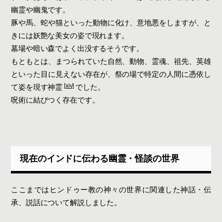
幽霊や幽鬼です。
豚や馬、蛇や猫といった動物に化け、意地悪をしますが、と
きには妖艶な美女の姿で現れます。
墓場や暗い森でよく出没するそうです。
もともとは、まつられていた自然、動物、霊魂、祖先、英雄
といった目に見えない存在が、祭の場で特定の人間に憑依し
[xiv]
て姿を現す神霊
でした。
呪術に結びつく存在です。
現在のインドに伝わる幽霊・怪談の世界
ここまではヒンドゥー教の神々の世界に関連した神話・伝
承、説話について解説しました。