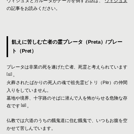
ヴィシュヌとガルーダがナーガを倒すお話は、
ヴィシュヌ
の記事をお読みください。
飢えに苦しむ亡者の霊プレータ（Preta）/プレー
ト（Pret）
プレータは非業の死を遂げた亡者、死霊と考えられています
[ⅺ]
。
火葬されたばかりの死人の魂で祖先霊ピトリ（Pitr）の仲間
入りをしていません。
墓地や境界、十字路のそばに潜んで人を怖がらせる危険な存
[ⅻ]
在です
。
仏教では六道のうちの餓鬼道に住む餓鬼で、いつもお腹を空
かせて苦しんでいます。