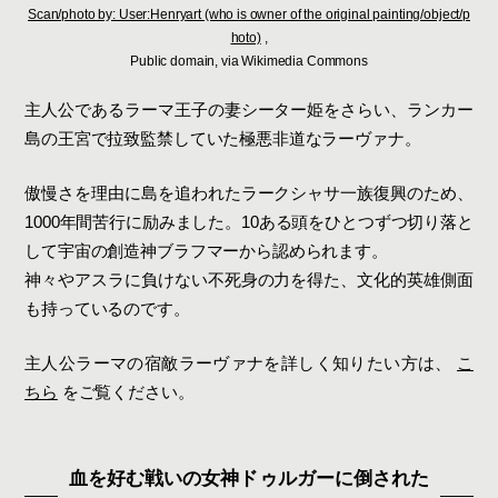
Scan/photo by: User:Henryart (who is owner of the original painting/object/p
hoto)
,
Public domain, via Wikimedia Commons
主人公であるラーマ王子の妻シーター姫をさらい、ランカー
島の王宮で拉致監禁していた極悪非道なラーヴァナ。
傲慢さを理由に島を追われたラークシャサ一族復興のため、
1000年間苦行に励みました。10ある頭をひとつずつ切り落と
して宇宙の創造神ブラフマーから認められます。
神々やアスラに負けない不死身の力を得た、文化的英雄側面
も持っているのです。
主人公ラーマの宿敵ラーヴァナを詳しく知りたい方は、
こ
ちら
をご覧ください。
血を好む戦いの女神ドゥルガーに倒された