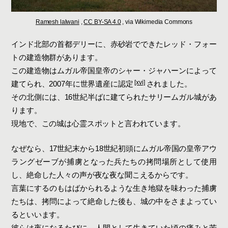
Ramesh lalwani
,
CC BY-SA 4.0
, via Wikimedia Commons
インド北部の首都デリーに、赤砂岩でできたレッド・フォー
トの建造物群があります。
この建造物はムガル帝国皇帝のシャー・ジャハーンによって
[xvi]
建てられ、2007年に世界遺産に認定
されました。
その北側には、16世紀半ばに建てられたサリームガル城があ
ります。
現地で、この城は心霊スポットと言われています。
なぜなら、17世紀末から18世紀初頭にムガル帝国の皇帝アウ
ラングゼーブが捕虜となった兵たちの拷問場所として使用
し、絶命した人々の声が夜な夜な聞こえるからです。
言葉にするのもはばかられるような生き地獄を味わった捕虜
たちは、拷問によって絶命した後も、城の中をさまよってい
るといいます。