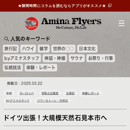
★隙間時間にコラムを読むならアプリがオススメ★
人気のキーワード
旅行記
ハワイ
雑学
世界の○○
日本文化
byアミナスタッフ
神話・神様
サウナ
お祭り・行事
伝統技法
体験・レポート
掲載日：2025.03.22
岩座
ヨーロッパ
空飛ぶ企画室
出張記
体験レポート
byアミナスタッフ
パワーストーン・天然石
ドイツ出張！大規模天然石見本市へ