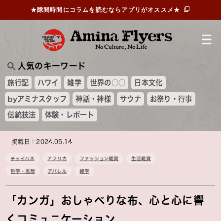
★隙間時間にコラムを読むならアプリがオススメ★
人気のキーワード
旅行記
ハワイ
雑学
世界の○○
日本文化
byアミナスタッフ
神話・神様
サウナ
お祭り・行事
伝統技法
体験・レポート
掲載日：2024.05.14
チャイハネ
アフリカ
ファッション雑貨
生活雑貨
哲学・思想
アパレル
雑学
「カンガ」おしゃべりな布、心と心に響
くコミュニケーション