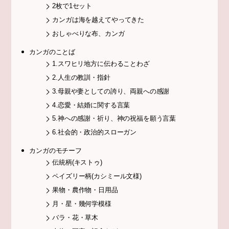
2枚で1セット
カンガは海を越えてやってきた
おしゃべりな布、カンガ
カンガのことば
1.スワヒリ地方に伝わることわざ
2.人生の教訓・指針
3.母親や妻としての誇り、両親への感謝
4.恋愛・結婚に関する言葉
5.神への感謝・祈り、神の祝福を願う言葉
6.社会的・政治的スローガン
カンガのモチーフ
伝統柄(キストゥ)
ペイズリー柄(カシミール文様)
果物・農作物・日用品
月・星・幾何学模様
バラ・花・草木