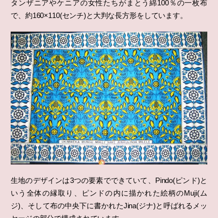
タンザニアやケニアの女性たちがまとう綿100％の一枚布
で、約160×110(センチ)と大判な長方形をしています。
生地のデザインは3つの要素でできていて、Pindo(ピンド)と
いう全体の縁取り、ピンドの内に描かれた絵柄のMuji(ム
ジ)、そして布の中央下に書かれたJina(ジナ)と呼ばれるメッ