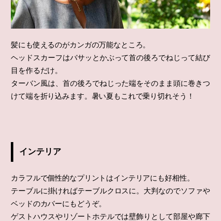
髪にも使えるのがカンガの万能なところ。
ヘッドスカーフはバサッとかぶって首の後ろでねじって結び
目を作るだけ。
ターバン風は、首の後ろでねじった端をそのまま頭に巻きつ
けて端を折り込みます。暑い夏もこれで乗り切れそう！
インテリア
カラフルで個性的なプリントはインテリアにも好相性。
テーブルに掛ければテーブルクロスに。大判なのでソファや
ベッドのカバーにもどうぞ。
ゲストハウスやリゾートホテルでは壁飾りとして部屋や廊下