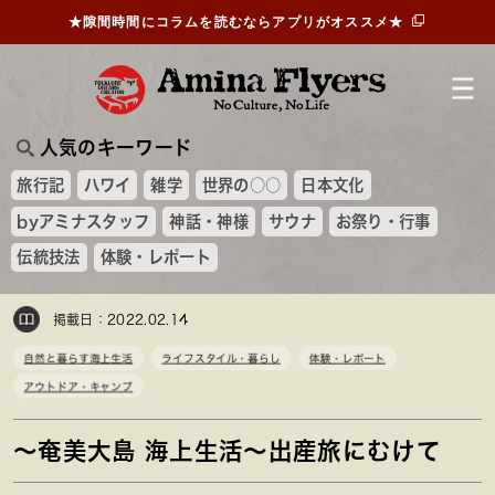
★隙間時間にコラムを読むならアプリがオススメ★
人気のキーワード
旅行記
ハワイ
雑学
世界の○○
日本文化
byアミナスタッフ
神話・神様
サウナ
お祭り・行事
伝統技法
体験・レポート
掲載日：2022.02.14
自然と暮らす海上生活
ライフスタイル・暮らし
体験・レポート
アウトドア・キャンプ
～奄美大島 海上生活～出産旅にむけて