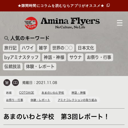
★隙間時間にコラムを読むならアプリがオススメ★
人気のキーワード
旅行記
ハワイ
雑学
世界の○○
日本文化
byアミナスタッフ
神話・神様
サウナ
お祭り・行事
伝統技法
体験・レポート
掲載日：2021.11.08
岩座
COTOAGE
あまのいわと学校
神話・神様
お祭り・行事
体験・レポート
アミナコレクションの取り組み
あまのいわと学校 第3回レポート！