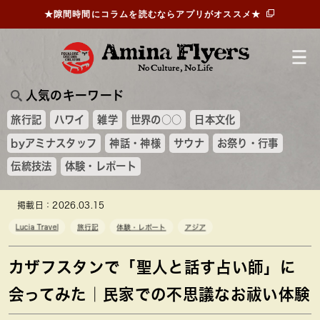
★隙間時間にコラムを読むならアプリがオススメ★
人気のキーワード
旅行記
ハワイ
雑学
世界の○○
日本文化
byアミナスタッフ
神話・神様
サウナ
お祭り・行事
伝統技法
体験・レポート
掲載日：2026.03.15
Lucia Travel
旅行記
体験・レポート
アジア
カザフスタンで「聖人と話す占い師」に
会ってみた｜民家での不思議なお祓い体験