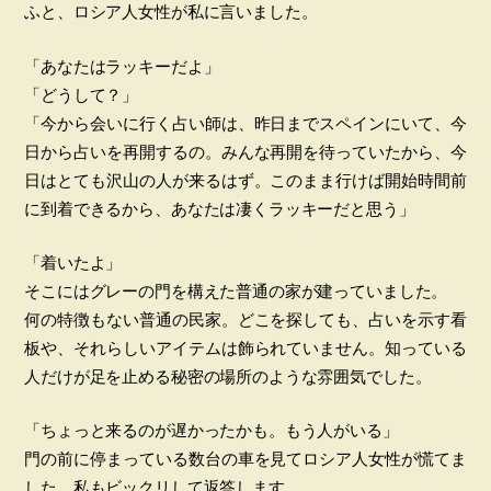
ふと、ロシア人女性が私に言いました。
「あなたはラッキーだよ」
「どうして？」
「今から会いに行く占い師は、昨日までスペインにいて、今
日から占いを再開するの。みんな再開を待っていたから、今
日はとても沢山の人が来るはず。このまま行けば開始時間前
に到着できるから、あなたは凄くラッキーだと思う」
「着いたよ」
そこにはグレーの門を構えた普通の家が建っていました。
何の特徴もない普通の民家。どこを探しても、占いを示す看
板や、それらしいアイテムは飾られていません。知っている
人だけが足を止める秘密の場所のような雰囲気でした。
「ちょっと来るのが遅かったかも。もう人がいる」
門の前に停まっている数台の車を見てロシア人女性が慌てま
した。私もビックリして返答します。