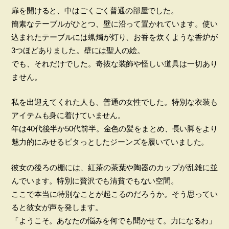
扉を開けると、中はごくごく普通の部屋でした。
簡素なテーブルがひとつ、壁に沿って置かれています。使い
込まれたテーブルには蝋燭が灯り、お香を炊くような香炉が
3つほどありました。壁には聖人の絵。
でも、それだけでした。奇抜な装飾や怪しい道具は一切あり
ません。
私を出迎えてくれた人も、普通の女性でした。特別な衣装も
アイテムも身に着けていません。
年は40代後半か50代前半。金色の髪をまとめ、長い脚をより
魅力的にみせるピタっとしたジーンズを履いていました。
彼女の後ろの棚には、紅茶の茶葉や陶器のカップが乱雑に並
んでいます。特別に贅沢でも清貧でもない空間。
ここで本当に特別なことが起こるのだろうか。そう思ってい
ると彼女が声を発します。
「ようこそ。あなたの悩みを何でも聞かせて。力になるわ」