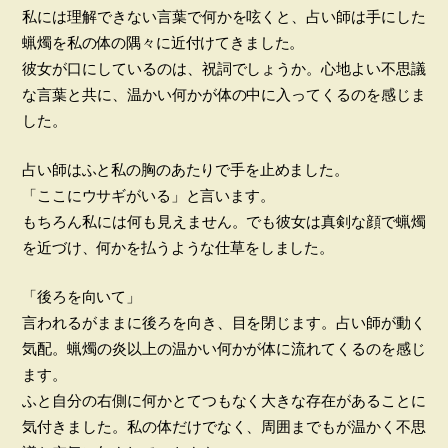
私には理解できない言葉で何かを呟くと、占い師は手にした
蝋燭を私の体の隅々に近付けてきました。
彼女が口にしているのは、祝詞でしょうか。心地よい不思議
な言葉と共に、温かい何かが体の中に入ってくるのを感じま
した。
占い師はふと私の胸のあたりで手を止めました。
「ここにウサギがいる」と言います。
もちろん私には何も見えません。でも彼女は真剣な顔で蝋燭
を近づけ、何かを払うような仕草をしました。
「後ろを向いて」
言われるがままに後ろを向き、目を閉じます。占い師が動く
気配。蝋燭の炎以上の温かい何かが体に流れてくるのを感じ
ます。
ふと自分の右側に何かとてつもなく大きな存在があることに
気付きました。私の体だけでなく、周囲までもが温かく不思