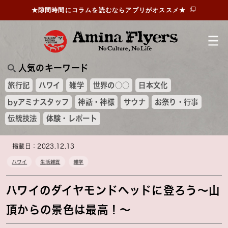
★隙間時間にコラムを読むならアプリがオススメ★
人気のキーワード
旅行記
ハワイ
雑学
世界の○○
日本文化
byアミナスタッフ
神話・神様
サウナ
お祭り・行事
伝統技法
体験・レポート
掲載日：2023.12.13
ハワイ
生活雑貨
雑学
ハワイのダイヤモンドヘッドに登ろう～山
頂からの景色は最高！～