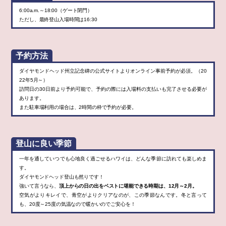
6:00a.m.～18:00（ゲート閉門）
ただし、最終登山入場時間は16:30
予約方法
ダイヤモンドヘッド州立記念碑の公式サイトよりオンライン事前予約が必須。（20
22年5月～）
訪問日の30日前より予約可能で、予約の際には入場料の支払いも完了させる必要が
あります。
また駐車場利用の場合は、2時間の枠で予約が必要。
登山に良い季節
一年を通していつでも心地良く過ごせるハワイは、どんな季節に訪れても楽しめま
す。
ダイヤモンドヘッド登山も然りです！
強いて言うなら、
頂上からの日の出をベストに堪能できる時期は、12月～2月。
空気がよりキレイで、青空がよりクリアなのが、この季節なんです。冬と言って
も、20度～25度の気温なので暖かいのでご安心を！