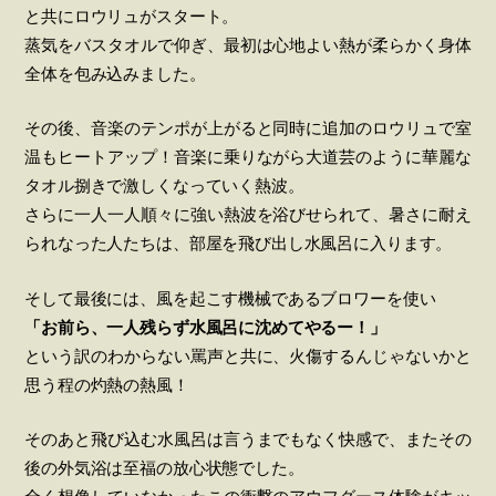
と共にロウリュがスタート。
蒸気をバスタオルで仰ぎ、最初は心地よい熱が柔らかく身体
全体を包み込みました。
その後、音楽のテンポが上がると同時に追加のロウリュで室
温もヒートアップ！音楽に乗りながら大道芸のように華麗な
タオル捌きで激しくなっていく熱波。
さらに一人一人順々に強い熱波を浴びせられて、暑さに耐え
られなった人たちは、部屋を飛び出し水風呂に入ります。
そして最後には、風を起こす機械であるブロワーを使い
「お前ら、一人残らず水風呂に沈めてやるー！」
という訳のわからない罵声と共に、火傷するんじゃないかと
思う程の灼熱の熱風！
そのあと飛び込む水風呂は言うまでもなく快感で、またその
後の外気浴は至福の放心状態でした。