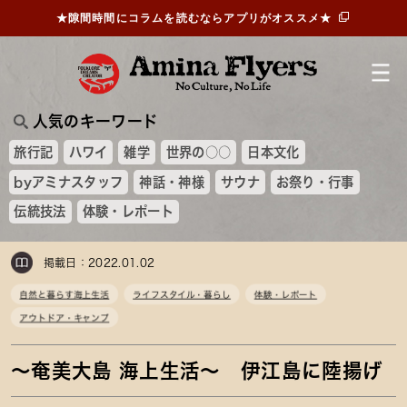
★隙間時間にコラムを読むならアプリがオススメ★
人気のキーワード
旅行記
ハワイ
雑学
世界の○○
日本文化
byアミナスタッフ
神話・神様
サウナ
お祭り・行事
伝統技法
体験・レポート
掲載日：2022.01.02
自然と暮らす海上生活
ライフスタイル・暮らし
体験・レポート
アウトドア・キャンプ
～奄美大島 海上生活～ 伊江島に陸揚げ