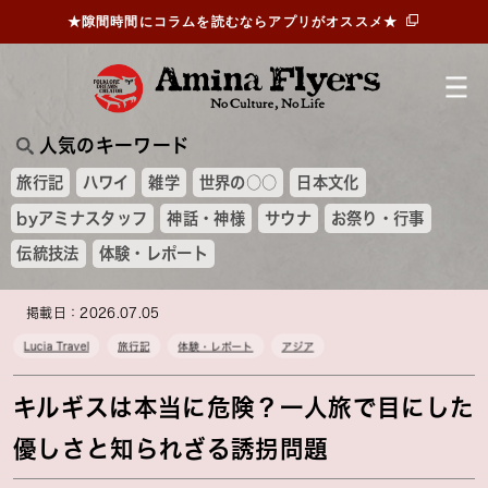
★隙間時間にコラムを読むならアプリがオススメ★
人気のキーワード
旅行記
ハワイ
雑学
世界の○○
日本文化
byアミナスタッフ
神話・神様
サウナ
お祭り・行事
伝統技法
体験・レポート
掲載日：2026.07.05
Lucia Travel
旅行記
体験・レポート
アジア
キルギスは本当に危険？一人旅で目にした
優しさと知られざる誘拐問題