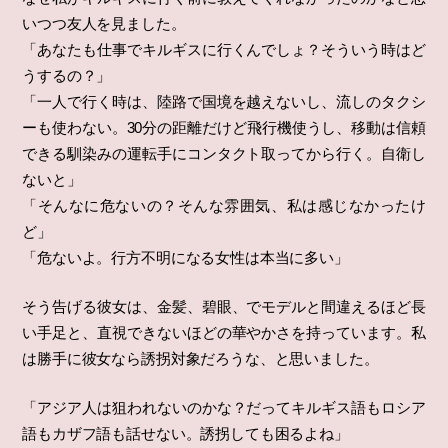
いつつ友人を見ました。
「あなたも仕事でキルギスに行くんでしょ？そういう時はど
うするの？」
「一人で行く時は、陸路で国境を越えないし、流しのタクシ
ーも使わない。30分の距離だけど飛行機使うし、移動は信頼
できる馴染みの運転手にコンタクト取ってから行く。自衛し
ないと」
「そんなに危ないの？そんな雰囲気、私は感じなかったけ
ど」
「危ないよ。行方不明になる女性は本当に多い」
そう告げる彼女は、金髪、碧眼、でモデルと間違えるほど長
い手足と、直視できないほどの華やかさを持っています。私
は勝手に彼女なら誘拐対象だろうな、と思いました。
「アジア人は狙われないのかな？だってキルギス語もロシア
語もカザフ語も話せない。誘拐しても困るよね」