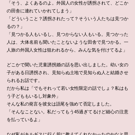
「そう、よくあるのよ。外国人の女性が誘拐されて、どこか
の田舎に連れていかれてしまう」
「どういうこと？誘拐されたって？そういう人たちは見つか
るの？」
「見つかる人もいるし、見つからない人もいる。見つかった
人は、大体名前も聞いたことないような田舎で見つかる。一
人旅の外国人女性は狙われるから、みんな気を付けてるよ」
どこかで聞いた児童誘拐婚の話を思い出しました。幼い女の
子がある日誘拐され、見知らぬ土地で見知らぬ人と結婚させ
られるお話です。
だから私は「でもそれって若い女性限定の話でしょ？私はも
う子どももいるし対象外」
そんな私の発言を彼女は語尾を強めて否定しました。
「そんなことない。私だってもう45過ぎてるけど細心の注意
を払っているよ」
なぜ私がキルギスに行く前に教えてくれなかったのかなと思