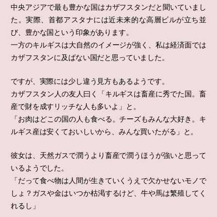
中央アジアで最も豊かな国はカザフスタンだと聞いていまし
た。実際、首都アスタナには近未来的な高層ビルが立ち並
び、豊かな国という印象があります。
一方のキルギスは大自然のイメージが強く、私は経済面では
カザフスタンに及ばない国だと思っていました。
ですが、実際には少し違う見方もあるようです。
カザフスタン人の友人曰く「キルギスは畜産に秀でた国。畜
産で財を成すリッチな人も多いよ」と。
「お肉はどこの国の人も食べる。チーズもみんな大好き。キ
ルギス産は安くておいしいから、みんな買いたがる」と。
彼女は、天然ガスで潤うより畜産で潤うほうが強いと思って
いるようでした。
「だって食べ物は人間が生きていくうえで欠かせないモノで
しょ？ガスや金はいつか枯渇するけど、牛や馬は繁殖してく
れるし」