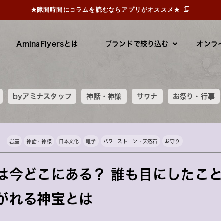
★隙間時間にコラムを読むならアプリがオススメ★
AminaFlyersとは
ブランドで絞り込む
オンラ
byアミナスタッフ
神話・神様
サウナ
お祭り・行事
岩座
神話・神様
日本文化
雑学
パワーストーン・天然石
お守り
は今どこにある？ 誰も目にしたこ
がれる神宝とは