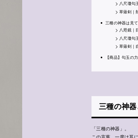
八尺瓊勾
草薙剣｜
三種の神器は見て
八咫鏡｜
八尺瓊勾
草薙剣｜
【商品】勾玉の
三種の神器
「三種の神器」。
この言葉、一度は耳