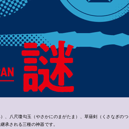
み）、八尺瓊勾玉（やさかにのまがたま）、草薙剣（くさなぎのつ
に継承される三種の神器です。