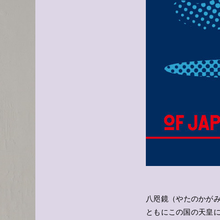
八咫鏡（やたのかが
ともにこの国の天皇