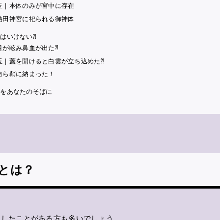
玉｜本体のみが宮中に存在
熱田神宮に祀られる御神体
はいけない⁈
目が眩み鼻血が出た⁈
玉｜蓋を開けると白雲が立ち込めた⁈
自ら鞘に納まった！
力をあなたのそばに
とは？
にしたことがある方も多いでしょう。