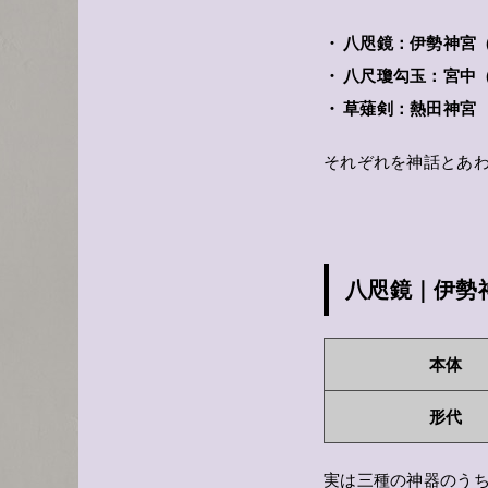
八咫鏡：伊勢神宮
八尺瓊勾玉：宮中
草薙剣：熱田神宮
それぞれを神話とあ
八咫鏡｜伊勢
本体
形代
実は三種の神器のう