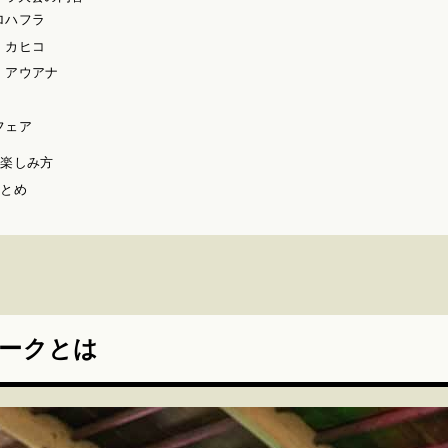
ロハフラ
・カヒコ
・アウアナ
フェア
の楽しみ方
まとめ
ークとは