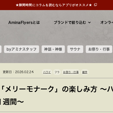
★隙間時間にコラムを読むならアプリがオススメ★
AminaFlyersとは
ブランドで絞り込む
オンラ
byアミナスタッフ
神話・神様
サウナ
お祭り・行事
更新日：2026.02.24
ハワイ
フラ
お祭り・行事
雑学
「メリーモナーク」の楽しみ方 ～
1週間～