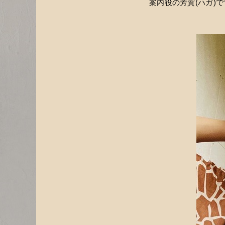
案内役の芳賀(ハガ)