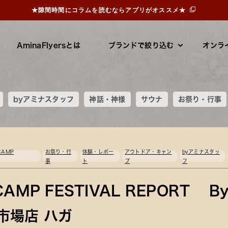
★隙間時間にコラムを読むならアプリがオススメ★
AminaFlyersとは
ブランドで絞り込む
オンラ
byアミナスタッフ
神話・神様
サウナ
お祭り・行事
CAMP
お祭り・行
体験・レポー
アウトドア・キャン
byアミナスタッ
事
ト
プ
フ
CAMP FESTIVAL REPORT 
市場店 ハガ