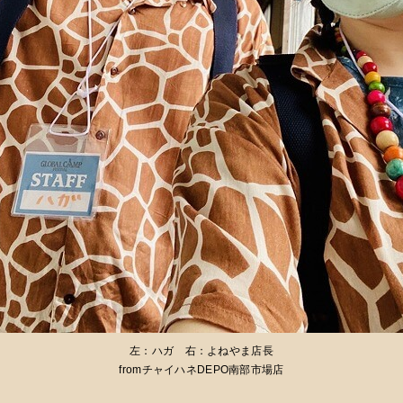
左：ハガ 右：よねやま店長
fromチャイハネDEPO南部市場店