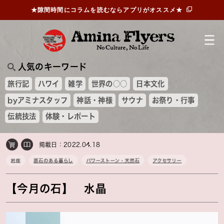
★隙間時間にコラムを読むならアプリがオススメ★
人気のキーワード
旅行記
ハワイ
雑学
世界の○○
日本文化
byアミナスタッフ
神話・神様
サウナ
お祭り・行事
伝統技法
体験・レポート
掲載日：2022.04.18
岩座
原石のある暮らし
パワーストーン・天然石
アクセサリー
【今月の石】 水晶