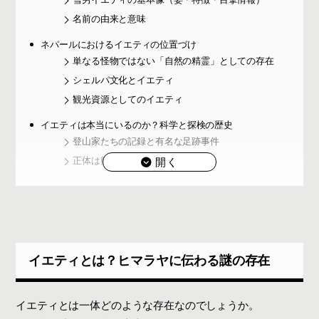
名前の由来と意味
ネパールにおけるイエティの位置づけ
単なる怪物ではない「自然の精霊」としての存在
シェルパ文化とイエティ
観光資源としてのイエティ
イエティは本当にいるのか？科学と探検の歴史
登山家たちの記録と有名な足跡事件
正体は熊？誤認説の検証
アメリカのビッグフットとの共通点と違い
ビッグフットとは何か
共通点：なぜ世界に「雪男」が存在するのか
違い：文化背景が生むキャラクターの差
イエティとは？ヒマラヤに伝わる謎の存在
世界各地に存在する「雪男伝説」
なぜ人は「雪男」を信じるのか
それでも消えないロマン
イエティとは一体どのような存在なのでしょうか。