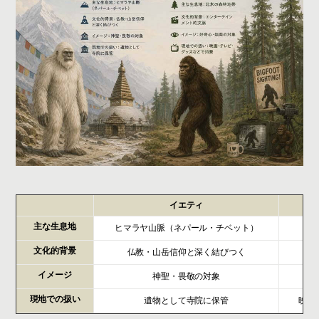
イエティ
主な生息地
ヒマラヤ山脈（ネパール・チベット）
文化的背景
仏教・山岳信仰と深く結びつく
エ
イメージ
神聖・畏敬の対象
現地での扱い
遺物として寺院に保管
映画