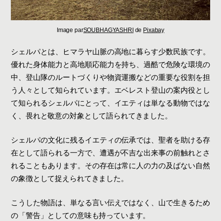
Image par
SOUBHAGYASHRI
de
Pixabay
シェルパとは、ヒマラヤ山脈の高地に暮らす少数民族です。
優れた身体能力と高地順応能力を持ち、過酷で危険な環境の
中、登山隊のルートづくりや物資運搬などの重要な役割を担
う人々として知られています。エベレスト登山の案内役とし
て知られるシェルパにとって、イエティは単なる動物ではな
く、畏れと敬意の対象として語られてきました。
シェルパの文化に残るイエティの伝承では、聖者を助ける存
在として語られる一方で、遭遇が不吉な出来事の前触れとさ
れることもあります。その存在は常に人の力の及ばない自然
の象徴として捉えられてきました。
こうした物語は、単なる言い伝えではなく、山で生きるため
の「警告」としての意味も持っています。