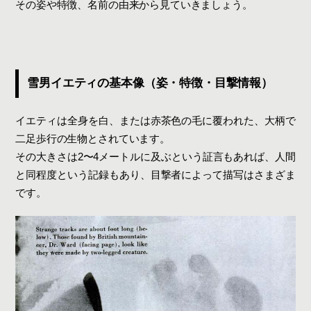
自然と人間の距離感
その姿や特徴、名前の由来から見ていきましょう。
現代におけるイエティの意味
ヒマラヤを旅するなら知っておきたいイエティの話
トレッキング中に聞けるリアルな伝承
現地でのマナーと敬意
雪男イエティの基本像（姿・特徴・目撃情報）
旅をもっと面白くする「物語」としてのイエティ
イエティは全身を白、または赤茶色の毛に覆われた、大柄で
イエティに映るヒマラヤの物語
二足歩行の生物とされています。
その大きさは2〜4メートルに及ぶという証言もあれば、人間
と同程度という記録もあり、目撃者によって描写はさまざま
です。