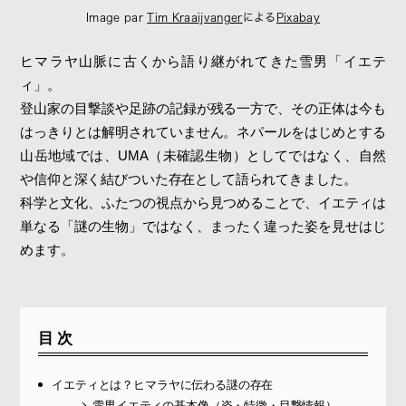
Image par
Tim Kraaijvanger
による
Pixabay
ヒマラヤ山脈に古くから語り継がれてきた雪男「イエテ
ィ」。
登山家の目撃談や足跡の記録が残る一方で、その正体は今も
はっきりとは解明されていません。ネパールをはじめとする
山岳地域では、UMA（未確認生物）としてではなく、自然
や信仰と深く結びついた存在として語られてきました。
科学と文化、ふたつの視点から見つめることで、イエティは
単なる「謎の生物」ではなく、まったく違った姿を見せはじ
めます。
目次
イエティとは？ヒマラヤに伝わる謎の存在
雪男イエティの基本像（姿・特徴・目撃情報）