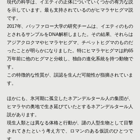
現代の科学は、イエティの正体についていくつかの有力な説
を示しています。最も支持されているのがヒマラヤヒグマ説
です。
2017年、バッファロー大学の研究チームは、イエティのもの
とされるサンプルをDNA解析しました。その結果、それらは
アジアクロクマやヒマラヤヒグマ、チベットヒグマのものだ
ったことが明らかになりました。特にヒマラヤヒグマは約65
万年前に他のヒグマと分岐し、独自の進化系統を持つ動物で
す。
この特徴的な性質が、誤認を生んだ可能性が指摘されていま
す。
ほかにも、氷河期に孤立したネアンデルタール人の集団が、
ヒマラヤの奥地で生き延びていたとするネアンデルタール人
説があります。
現生人類とは異なる体格と行動が、謎の人型生物として目撃
されてきたという考え方で、ロマンのある仮説のひとつで
す。