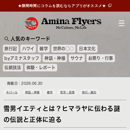
★隙間時間にコラムを読むならアプリがオススメ★
人気のキーワード
旅行記
ハワイ
雑学
世界の○○
日本文化
byアミナスタッフ
神話・神様
サウナ
お祭り・行事
伝統技法
体験・レポート
掲載日：2026.06.30
ネパール
神話・神様
雑学
哲学・思想
旅行・観光
雪男イエティとは？ヒマラヤに伝わる謎
の伝説と正体に迫る