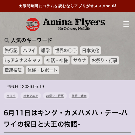
★隙間時間にコラムを読むならアプリがオススメ★
人気のキーワード
旅行記
ハワイ
雑学
世界の○○
日本文化
byアミナスタッフ
神話・神様
サウナ
お祭り・行事
伝統技法
体験・レポート
掲載日：2026.05.19
ハワイ
オセアニア
お祭り・行事
旅行・観光
6月11日はキング・カメハメハ・デー-ハ
ワイの祝日と大王の物語-