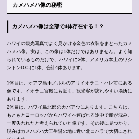
カメハメハ像の秘密
カメハメハ像は全部で4体存在する！？
ハワイの観光写真でよく見かける金色の衣装をまとったカメ
ハメハ像。実は、この像は1体だけではありません。よく知
られているものだけで、ハワイに3体、アメリカ本土のワシ
ントンD.C.に1体、合計4体あります。
1体目は、オアフ島ホノルルのアリイオラニ・ハレ前にある
像です。イオラニ宮殿にも近く、観光客が訪れやすい場所に
あります。
2体目は、ハワイ島北部のカパアウにあります。こちらは、
もともとヨーロッパからハワイへ運ばれる途中で船が沈み、
一度失われたと考えられていた像です。その後に見つかり、
現在はカメハメハ大王生誕の地に近い北コハラで大切にされ