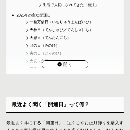
生活で大切にされてきた「暦注」
2025年の主な開運日
一粒万倍日（いちりゅうまんばいび）
天赦日（てんしゃび／てんしゃにち）
天恩日（てんおんにち）
巳の日（みのひ）
寅の日（とらのひ）
大安（六曜）
甲子（きのえね）の日
2025年の開運日カレンダー
運気アップの日に手に入れたい！開運日におすすめのアイテ
ム
干支米おみくじセット
最近よく聞く「開運日」って何？
山羊皮でできた金運財布
福を呼び込む干支ベル
最近よく耳にする「開運日」、宝くじやお正月飾りを購入す
民芸がま