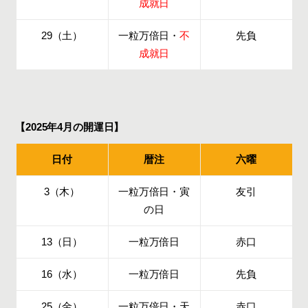
成就日
29（土）
一粒万倍日・
不
先負
成就日
【2025年4月の開運日】
日付
暦注
六曜
3（木）
一粒万倍日・寅
友引
の日
13（日）
一粒万倍日
赤口
16（水）
一粒万倍日
先負
25（金）
一粒万倍日・天
赤口