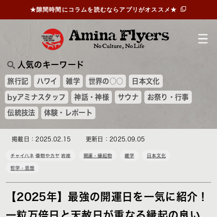
★隙間時間にコラムを読むならアプリがオススメ★
人気のキーワード
旅行記
ハワイ
雑学
世界の○○
日本文化
byアミナスタッフ
神話・神様
サウナ
お祭り・行事
伝統技法
体験・レポート
掲載日：2025.02.15
更新日：2025.09.05
チャイハネ
倭物やカヤ
岩座
開運・縁起物
雑学
日本文化
哲学・思想
【2025年】最強の開運日を一気に紹介！
一粒万倍日と天赦日が重なる縁起の良い