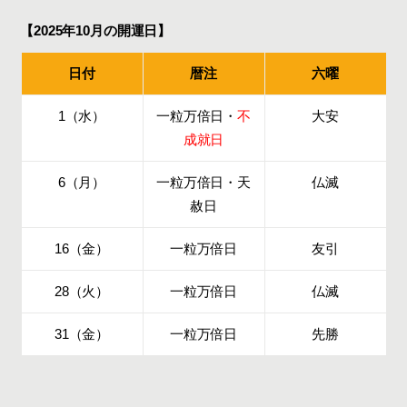
【2025年10月の開運日】
日付
暦注
六曜
1（水）
一粒万倍日・
不
大安
成就日
6（月）
一粒万倍日・天
仏滅
赦日
16（金）
一粒万倍日
友引
28（火）
一粒万倍日
仏滅
31（金）
一粒万倍日
先勝