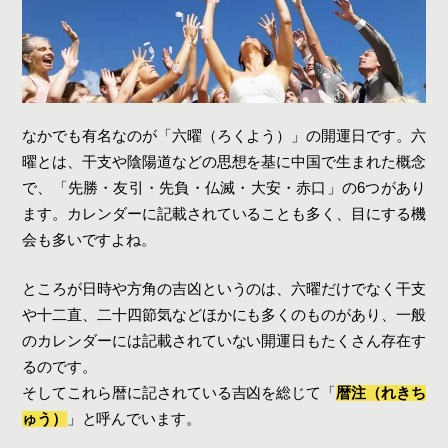
なかでも有名なのが「六曜（ろくよう）」の開運日です。六
曜とは、干支や陰陽道などの思想を基に中国で生まれた概念
で、「先勝・友引・先負・仏滅・大安・赤口」の6つがあり
ます。カレンダーに記載されていることも多く、目にする機
会も多いですよね。
ところが日時や方角の吉凶というのは、六曜だけでなく干支
や十二直、二十四節気などほかにも多くのものがあり、一般
のカレンダーには記載されていない開運日もたくさん存在す
るのです。
そしてこれら暦に記されている吉凶を総じて「
暦注（れきち
ゅう）
」と呼んでいます。