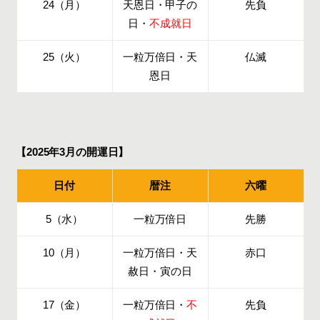
24（月）
天恩日・甲子の
先負
日・
不成就日
25（火）
一粒万倍日・天
仏滅
恩日
【2025年3月の開運日】
日付
暦注
六曜
5（水）
一粒万倍日
先勝
10（月）
一粒万倍日・天
赤口
赦日・寅の日
17（金）
一粒万倍日・
不
先負