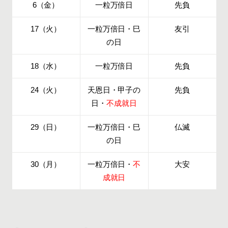
6（金）
一粒万倍日
先負
17（火）
一粒万倍日・巳
友引
の日
18（水）
一粒万倍日
先負
24（火）
天恩日・甲子の
先負
日・
不成就日
29（日）
一粒万倍日・巳
仏滅
の日
30（月）
一粒万倍日・
不
大安
成就日