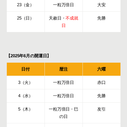
23（金）
一粒万倍日
大安
25（日）
天赦日・
不成就
先勝
日
【2025年6月の開運日】
日付
暦注
六曜
3（火）
一粒万倍日
赤口
4（水）
一粒万倍日
先勝
5（木）
一粒万倍日・巳
友引
の日