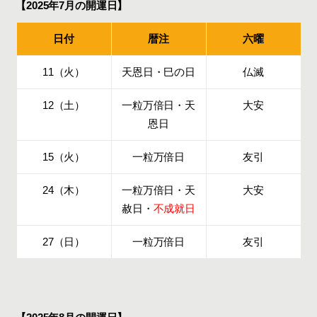
【2025年7月の開運日】
日付
暦注
六曜
11（火）
天恩日・巳の日
仏滅
12（土）
一粒万倍日・天
大安
恩日
15（火）
一粒万倍日
友引
24（木）
一粒万倍日・天
大安
赦日・
不成就日
27（日）
一粒万倍日
友引