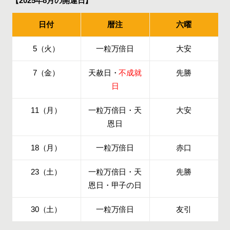
【2025年8月の開運日】
日付
暦注
六曜
5（火）
一粒万倍日
大安
7（金）
天赦日・
不成就
先勝
日
11（月）
一粒万倍日・天
大安
恩日
18（月）
一粒万倍日
赤口
23（土）
一粒万倍日・天
先勝
恩日・甲子の日
30（土）
一粒万倍日
友引