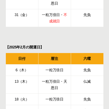
恩日
31（金）
一粒万倍日・
不
先負
成就日
【2025年2月の開運日】
日付
暦注
六曜
6（木）
一粒万倍日
先負
13（木）
一粒万倍日・天
仏滅
恩日
18（火）
一粒万倍日
先負