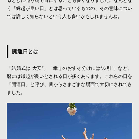
るときに売り場で目にすることも多くなりました。なんとな
開運が打ち消されてしまう？不成就日とは
く「縁起が良い日」とは思っているものの、その意味につい
不成就日と一粒万倍日が重なってしまったら？
ては詳しく知らないという人も多いかもしれませんね。
2025年の最強開運日ランキング
【第3位】10月6日（月）
【第2位】12月21日（日）
【第1位】3月10日（月）
開運日とは
開運日を最大限に活用するためには
開運日にやると良くないこと
「結婚式は“大安”」「幸せのおすそ分けには“友引”」など、
開運日におすすめな計画・目標とは
暦には縁起が良いとされる日が多くあります。これらの日を
「開運日」と呼び、昔からさまざまな場面で大切にされてき
開運日を活用して新しいことを始めよう
ました。