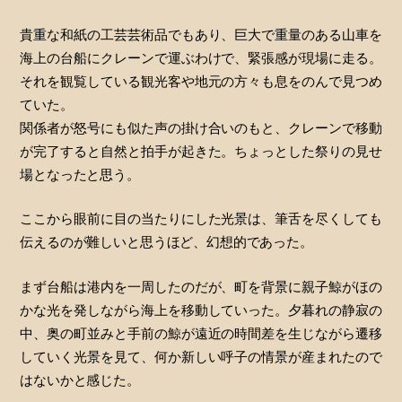
貴重な和紙の工芸芸術品でもあり、巨大で重量のある山車を
海上の台船にクレーンで運ぶわけで、緊張感が現場に走る。
それを観覧している観光客や地元の方々も息をのんで見つめ
ていた。
関係者が怒号にも似た声の掛け合いのもと、クレーンで移動
が完了すると自然と拍手が起きた。ちょっとした祭りの見せ
場となったと思う。
ここから眼前に目の当たりにした光景は、筆舌を尽くしても
伝えるのが難しいと思うほど、幻想的であった。
まず台船は港内を一周したのだが、町を背景に親子鯨がほの
かな光を発しながら海上を移動していった。夕暮れの静寂の
中、奥の町並みと手前の鯨が遠近の時間差を生じながら遷移
していく光景を見て、何か新しい呼子の情景が産まれたので
はないかと感じた。