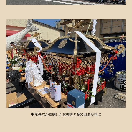
中尾甚六が奉納したお神輿と鯨の山車が並ぶ