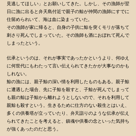
見逃してほしい」とお願いしてきた。しかし、その漁師が翌
日に漁に出ると弁天島付近で親子の鯨が仲間の漁師にすでに
仕留められいて、海は血に染まっていた。
その漁師が家に帰ると、自身の子供に鯨を突くモリが落ちて
刺さり死んでしまっていた。その漁師も酒におぼれて死んで
しまったという。
伝承というのは、それが事実であったかというより、何ゆえ
に何世代にもわたって言い伝えられてきたかが大事なのかも
しれない。
鯨の漁には、親子鯨の深い情を利用したものもある。親子鯨
に遭遇した場合、先に子鯨を殺すと、子鯨が死んでしまって
も親の鯨は子鯨から離れようとしないので、それを利用して
親鯨も殺すという。生きるために仕方のない殺生とはいえ、
多くの供養塔が立っていたり、弁天詣りのような伝承が伝え
られてきたことを考えると、鎮魂や供養の念といった気持ち
が強くあったのだと思う。