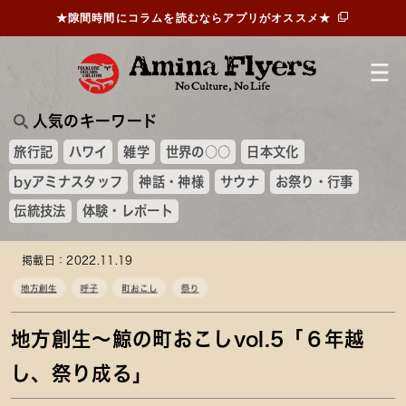
★隙間時間にコラムを読むならアプリがオススメ★
人気のキーワード
旅行記
ハワイ
雑学
世界の○○
日本文化
byアミナスタッフ
神話・神様
サウナ
お祭り・行事
伝統技法
体験・レポート
掲載日：2022.11.19
地方創生
呼子
町おこし
祭り
地方創生〜鯨の町おこしvol.5「６年越
し、祭り成る」