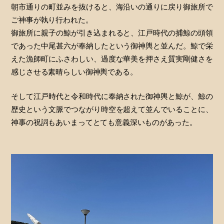
朝市通りの町並みを抜けると、海沿いの通りに戻り御旅所で
ご神事が執り行われた。
御旅所に親子の鯨が引き込まれると、江戸時代の捕鯨の頭領
であった中尾甚六が奉納したという御神輿と並んだ。鯨で栄
えた漁師町にふさわしい、過度な華美を押さえ質実剛健さを
感じさせる素晴らしい御神輿である。
そして江戸時代と令和時代に奉納された御神輿と鯨が、鯨の
歴史という文脈でつながり時空を超えて並んでいることに、
神事の祝詞もあいまってとても意義深いものがあった。