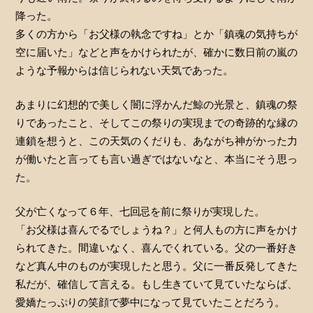
降った。
多くの方から「お父様の執念ですね」とか「鎮魂の気持ちが
空に届いた」などと声をかけられたが、確かに数日前の嵐の
ような予報からは信じられない天気であった。
あまりに幻想的で美しく闇に浮かんだ鯨の光景と、鎮魂の祭
りであったこと、そしてこの祭りの実現までの奇跡的な縁の
連鎖を想うと、この天気のくだりも、あながち神がかった力
が働いたと言っても言い過ぎではないなと、本当にそう思っ
た。
父が亡くなって６年、七回忌を前に祭りが実現した。
「お父様は喜んでるでしょうね？」と何人もの方に声をかけ
られてきた。間違いなく、喜んでくれている。父の一番好き
など真ん中のものが実現したと思う。父に一番反発してきた
私だが、確信して言える。もし生きていて見ていたならば、
愛嬌たっぷりの笑顔で夢中になって見ていたことだろう。