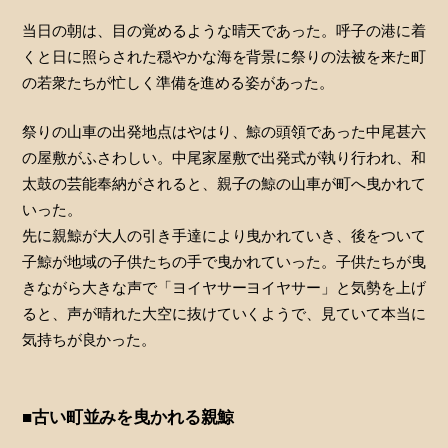
当日の朝は、目の覚めるような晴天であった。呼子の港に着
くと日に照らされた穏やかな海を背景に祭りの法被を来た町
の若衆たちが忙しく準備を進める姿があった。
祭りの山車の出発地点はやはり、鯨の頭領であった中尾甚六
の屋敷がふさわしい。中尾家屋敷で出発式が執り行われ、和
太鼓の芸能奉納がされると、親子の鯨の山車が町へ曳かれて
いった。
先に親鯨が大人の引き手達により曳かれていき、後をついて
子鯨が地域の子供たちの手で曳かれていった。子供たちが曳
きながら大きな声で「ヨイヤサーヨイヤサー」と気勢を上げ
ると、声が晴れた大空に抜けていくようで、見ていて本当に
気持ちが良かった。
■古い町並みを曳かれる親鯨