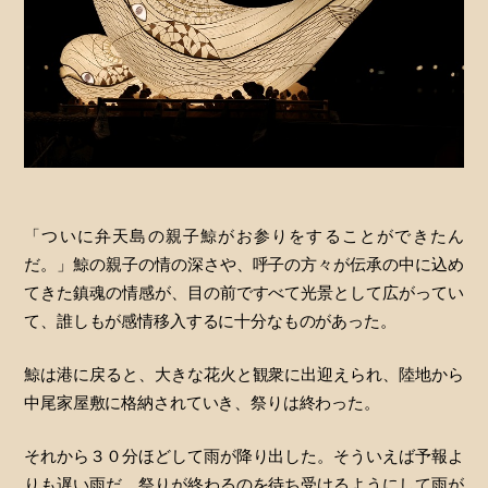
「ついに弁天島の親子鯨がお参りをすることができたん
だ。」鯨の親子の情の深さや、呼子の方々が伝承の中に込め
てきた鎮魂の情感が、目の前ですべて光景として広がってい
て、誰しもが感情移入するに十分なものがあった。
鯨は港に戻ると、大きな花火と観衆に出迎えられ、陸地から
中尾家屋敷に格納されていき、祭りは終わった。
それから３０分ほどして雨が降り出した。そういえば予報よ
りも遅い雨だ。祭りが終わるのを待ち受けるようにして雨が