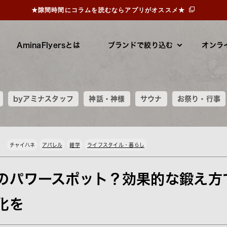
★隙間時間にコラムを読むならアプリがオススメ★
AminaFlyersとは
ブランドで絞り込む
オンラ
byアミナスタッフ
神話・神様
サウナ
お祭り・行事
チャイハネ
アパレル
雑学
ライフスタイル・暮らし
のパワースポット？効果的な鍛え方
化を