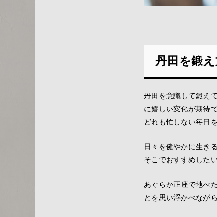
丹田を鍛え
丹田を意識して鍛え
に嬉しい変化が期待
どれも忙しない毎日
日々を健やかに生き
そこでおすすめした
あぐらか正座で地べ
とを思い浮かべなが