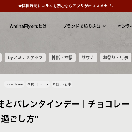
★隙間時間にコラムを読むならアプリがオススメ★
AminaFlyersとは
ブランドで絞り込む
オンラ
byアミナスタッフ
神話・神様
サウナ
お祭り・行事
Lucia Travel
体験・レポート
お祭り・行事
徒とバレンタインデー｜チョコレー
な過ごし方”