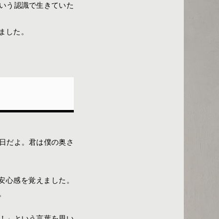
いう認識で生きていた
ました。
日だよ。君は僕の奥さ
安心感を覚えました。
。
！」という言葉を思い