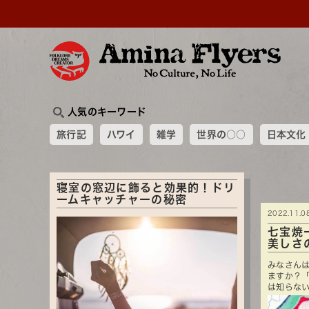
人気のキーワード
旅行記
ハワイ
雑学
世界の○○
日本文化
寝室の窓辺に飾ると効果的！ドリ
ームキャッチャーの秘密
2022.11.0
七宝焼
美しさ
みなさんは
ますか？
は知らない