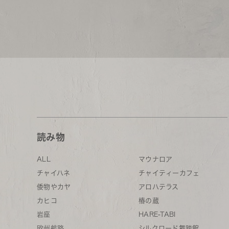
読み物
ALL
マウナロア
チャイハネ
チャイティーカフェ
倭物やカヤ
アロハテラス
カヒコ
椿の蔵
岩座
HARE-TABI
欧州航路
シルクロード舞踏館