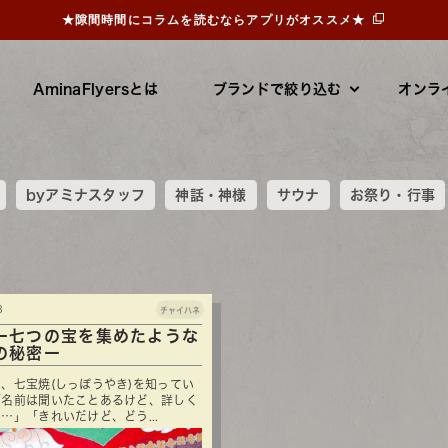
★隙間時間にコラムを読むならアプリがオススメ★
AminaFlyersとは
ブランドで絞り込む
オンラ
byアミナスタッフ
神話・神様
サウナ
お祭り・行事
8
チャイハネ
ー七つの宝を集めたような
の秘密ー
、七宝焼(しっぽうやき)を知ってい
「名前は聞いたことあるけど、詳しく
…」「きれいだけど、どう...