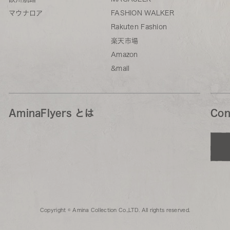
マウナロア
FASHION WALKER
Rakuten Fashion
楽天市場
Amazon
&mall
AminaFlyers とは
Con
Copyright © Amina Collection Co.,LTD. All rights reserved.