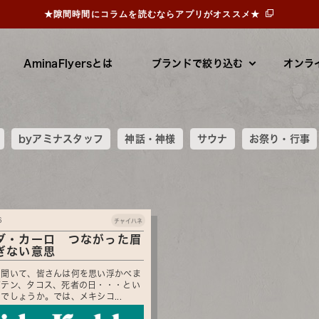
★隙間時間にコラムを読むならアプリがオススメ★
AminaFlyersとは
ブランドで絞り込む
オンラ
byアミナスタッフ
神話・神様
サウナ
お祭り・行事
6
チャイハネ
ダ・カーロ つながった眉
ぎない意思
と聞いて、皆さんは何を思い浮かべま
ボテン、タコス、死者の日・・・とい
でしょうか。では、メキシコ...