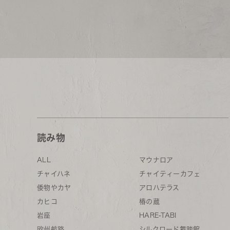
読み物
ALL
マウナロア
チャイハネ
チャイティーカフェ
倭物やカヤ
アロハテラス
カヒコ
椿の蔵
岩座
HARE-TABI
欧州航路
シルクロード舞踏館