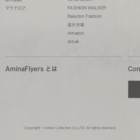
マウナロア
FASHION WALKER
Rakuten Fashion
楽天市場
Amazon
&mall
AminaFlyers とは
Con
Copyright © Amina Collection Co.,LTD. All rights reserved.