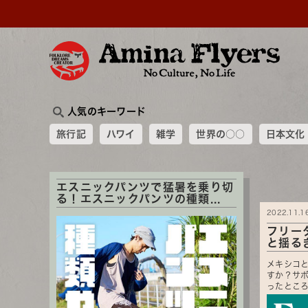
人気のキーワード
旅行記
ハワイ
雑学
世界の○○
日本文化
エスニックパンツで猛暑を乗り切
る！エスニックパンツの種類...
2022.11.1
フリー
と揺る
メキシコ
すか？サ
ったところ