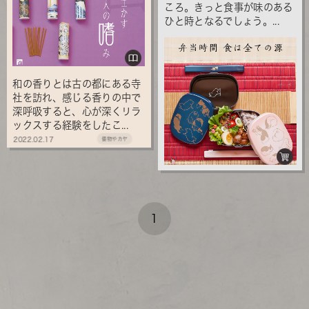
ころ。きっと食事が味のある
ひと時となるでしょう。...
和の香りとは古の都にある寺
社を訪れ、感じる香りの中で
深呼吸すると、心が深くリラ
ックスする経験をしたこ...
2022.02.17
倭物やカヤ
1