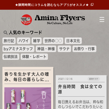
★隙間時間にコラムを読むならアプリがオススメ★
人気のキーワード
旅行記
ハワイ
雑学
世界の○○
日本文化
byアミナスタッフ
神話・神様
サウナ
お祭り・行事
伝統技法
体験・レポート
香りを生かす大人の嗜
み、毎日の暮らしに...
2021.12.16
倭物やカヤ
弁当時間 食は全ての
源
毎日携えるお弁当は、粋な和
のしつらいでこだわりたいと