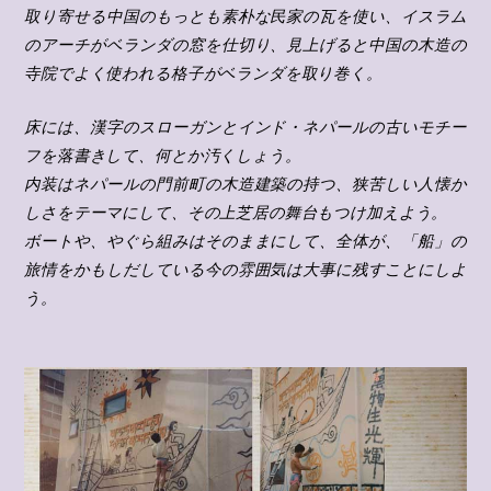
取り寄せる中国のもっとも素朴な民家の瓦を使い、イスラム
のアーチがベランダの窓を仕切り、見上げると中国の木造の
寺院でよく使われる格子がベランダを取り巻く。
床には、漢字のスローガンとインド・ネパールの古いモチー
フを落書きして、何とか汚くしょう。
内装はネパールの門前町の木造建築の持つ、狭苦しい人懐か
しさをテーマにして、その上芝居の舞台もつけ加えよう。
ボートや、やぐら組みはそのままにして、全体が、「船」の
旅情をかもしだしている今の雰囲気は大事に残すことにしよ
う。