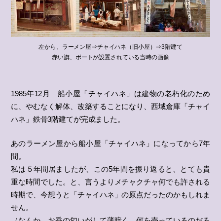
左から、ラーメン屋⇒チャイハネ（旧小屋）⇒3階建て
赤い旗、ボートが設置されている当時の画像
1985年12月 船小屋「チャイハネ」は建物の老朽化のため
に、やむなく解体、改築することになり、西域倉庫「チャイ
ハネ」鉄骨3階建てが完成ました。
あのラーメン屋から船小屋「チャイハネ」になってから7年
間。
私は５年間居ましたが、この5年間を振り返ると、とても貴
重な時間でした。と、言うよりメチャクチャ何でも許される
時期で、今想うと「チャイハネ」の原点だったのかもしれま
せん。
（なんか、お香の匂いがして薄暗く、何を売っているのだろ