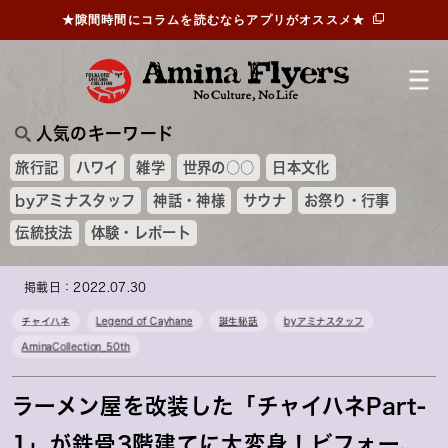
★隙間時間にコラムを読むならアプリがオススメ★
人気のキーワード
旅行記
ハワイ
雑学
世界の○○
日本文化
byアミナスタッフ
神話・神様
サウナ
お祭り・行事
伝統技法
体験・レポート
掲載日：2022.07.30
チャイハネ
Legend of Cayhane
誕生秘話
byアミナスタッフ
AminaCollection_50th
ラーメン屋を改装した「チャイハネPart-
1」が鉄骨3階建てに大変身！ビフォー、