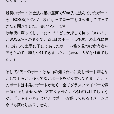
なりました。
最初のボートは金沢八景の運河で50ｍ先に沈んでいたボート
を、BOSSがパンツ１枚になってロープを引っ掛けて持って
きたと聞きました。凄いパワーです！
数年後に腐ってしまったので「どこか探して持って来い！」
とBOSSからの命令で、2代目のボートは多摩川の上流に探
しに行って土手に干してあったボート2隻を見つけ所有者を
突きとめて、譲り受けてきました。（結構、大変な仕事でし
た。）
そして3代目のボートは葉山の知り合いに貸しボート屋を紹
介してもらい、使ってないボートを安く買ってきました。今
のボートは木製のボートが無く、全てグラスファイバーで雰
囲気がありませんが仕方有りません。今は何代目でしょう
か、「チャイハネ」といえばボートが飾ってあるイメージは
今でも変わりありません。