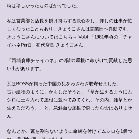
時は珍しかったものばかりでした。
私は営業部と店長を掛け持ちする決心をし、卸しの仕事が忙
しくなったこともあり、きょうこさんは営業部へ異動です。
きょうこさんについてはこちら→
Vol.4 「1981年頃の「チャ
イハネPart1」初代店長 きょうこさん」
「西域倉庫チャイハネ」の2階の屋根に命がけで貢献した思
い出があります。
瓦はBOSSが拘った中国の瓦をわざわざ取寄せました。
古い建物のように、かもしだそうと、「草が生えるようにム
シロに土を入れて屋根に並べてみてくれ。その内、雑草とか
生えるだろう。」と。急斜面な屋根で滑ったら命はありませ
ん。
なんとか、瓦を割らないように命綱を付けてムシロを1個づ