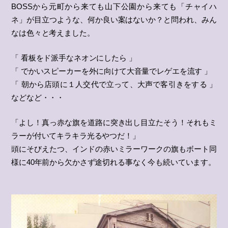
BOSSから元町から来ても山下公園から来ても「チャイハ
ネ」が目立つような、何か良い案はないか？と問われ、みん
なは色々と考えました。
「 看板をド派手なネオンにしたら 」
「 でかいスピーカーを外に向けて大音量でレゲエを流す 」
「 朝から店頭に１人交代で立って、大声で客引きをする 」
などなど・・・
「よし！真っ赤な旗を道路に突き出し目立たそう！それもミ
ラーが付いてキラキラ光るやつだ！」
頭にそびえたつ、インドの赤いミラーワークの旗もボート同
様に40年前から欠かさず途切れる事なく今も続いています。