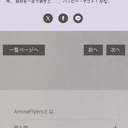
年。
自分を一言で表すと……、ハッピー・マコト！ かな。
一覧ページへ
前へ
次へ
AminaFlyersとは
読み物