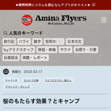
★隙間時間にコラムを読むならアプリがオススメ★
人気のキーワード
旅行記
ハワイ
雑学
世界の○○
日本文化
byアミナスタッフ
神話・神様
サウナ
お祭り・行事
伝統技法
体験・レポート
掲載日：2022.03.17
チャイハネ
さいとう夫婦
ライフスタイル・暮らし
アウトドア・キャンプ
桜のもたらす効果？とキャンプ