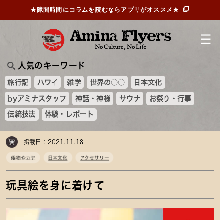
★隙間時間にコラムを読むならアプリがオススメ★
人気のキーワード
旅行記
ハワイ
雑学
世界の○○
日本文化
byアミナスタッフ
神話・神様
サウナ
お祭り・行事
伝統技法
体験・レポート
掲載日：2021.11.18
倭物やカヤ
日本文化
アクセサリー
玩具絵を身に着けて