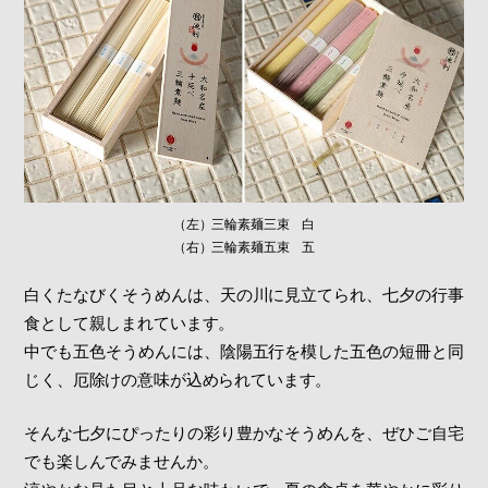
（左）三輪素麺三束 白
（右）三輪素麺五束 五
白くたなびくそうめんは、天の川に見立てられ、七夕の行事
食として親しまれています。
中でも五色そうめんには、陰陽五行を模した五色の短冊と同
じく、厄除けの意味が込められています。
そんな七夕にぴったりの彩り豊かなそうめんを、ぜひご自宅
でも楽しんでみませんか。