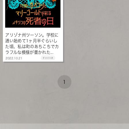
アリゾナ州ツーソン。学校に
通い始めて1ヶ月半ぐらいし
た頃、私は町のあちこちでカ
ラフルな模様が書かれた...
2022.10.21
チャイハネ
1