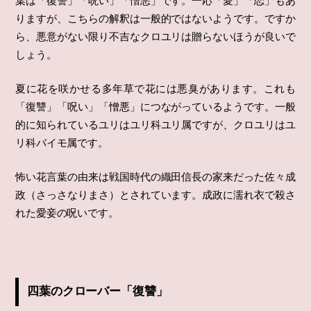
葉は「復讐」「呪い」「憎悪」です。一応「愛」「恋」もあ
りますが、こちらの解釈は一般的ではないようです。ですか
ら、悪意がない限り不吉なクロユリは贈らないほうが良いで
しょう。
夏に花を咲かせる多年草で花には悪臭があります。これも
「復讐」「呪い」「憎悪」につながっているようです。一般
的に知られているユリはユリ科ユリ属ですが、クロユリはユ
リ科バイモ属です。
怖い花言葉の由来は戦国時代の織田信長の家来だった佐々成
政（さっさなりまさ）とされています。成政に濡れ衣で殺さ
れた愛妾の呪いです。
四葉のクローバー「復讐」