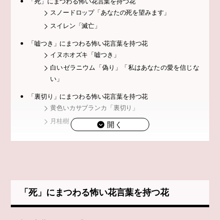
「死」にまつわる怖い花言葉を持つ花
スノードロップ「あなたの死を望みます」
スイレン「滅亡」
「嘘つき」にまつわる怖い花言葉を持つ花
イヌホオズキ「嘘つき」
白いゼラニウム「偽り」「私はあなたの愛を信じな
い」
「裏切り」にまつわる怖い花言葉を持つ花
黄色いカサブランカ「裏切り」
月桂樹「裏切り」「不信」
オキナグサ「裏切りの恋」
「復讐」にまつわる怖い花言葉を持つ花
クロユリ「復讐」「呪い」「憎悪」
四葉のクローバー「復讐」
トリカブト「復讐」
「死」にまつわる怖い花言葉を持つ花
黒いバラ「憎しみ」
紫色の芍薬「憤怒」「怒り」