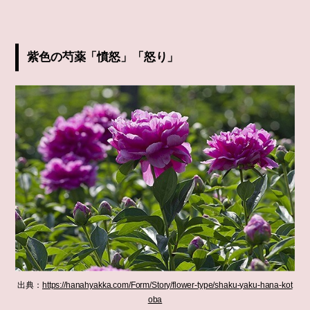
紫色の芍薬「憤怒」「怒り」
出典：
https://hanahyakka.com/Form/Story/flower-type/shaku-yaku-hana-kot
oba