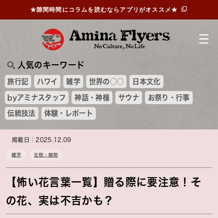
★隙間時間にコラムを読むならアプリがオススメ★
人気のキーワード
旅行記
ハワイ
雑学
世界の○○
日本文化
byアミナスタッフ
神話・神様
サウナ
お祭り・行事
伝統技法
体験・レポート
掲載日：2025.12.09
雑学
生物・植物
【怖い花言葉一覧】贈る際に要注意！そ
の花、実は不吉かも？