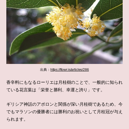
出典：
https://flowr.is/articles/286
香辛料にもなるローリエは月桂樹のことで、一般的に知られ
ている花言葉は「栄誉と勝利、幸運と誇り」です。
ギリシア神話のアポロンと関係が深い月桂樹であるため、今
でもマラソンの優勝者には勝利のお祝いとして月桂冠が与え
られます。