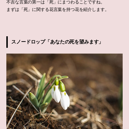
不吉な言葉の第一は「死」にまつわることですね。
「狂気」にまつわる怖い花言葉を持つ花
まずは「死」に関する花言葉を持つ花を紹介します。
月下美人「危険な快楽」
赤いシクラメン「嫉妬」
マリーゴールド「嫉妬」「絶望」「悲しみ」
チューベローズ「危険な快楽」「危険な楽しみ」
スノードロップ「あなたの死を望みます」
サフラン「過度を慎め」
テッセン「縛りつける」「甘い束縛」
アネモネ「見捨てられた」「はかない恋」「恋の苦
しみ」
黄色いカーネーション「軽蔑」
贈り物に不向きな花
キク
椿
ハイビスカス
アジサイ
ヒガンバナ