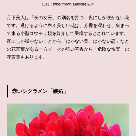
出典：
https://flowr.is/articles/204
月下美人は「夜の女王」の別名を持つ、夜にしか咲かない花
です。透けるように白く美しい花は、芳香を漂わせ、集まっ
て来る小型コウモリ類を媒介して受粉するとされています。
夜にしか咲かないことから「はかない美、はかない恋」など
の花言葉がある一方で、その強い芳香から「危険な快楽」の
花言葉もあります。
赤いシクラメン「嫉妬」