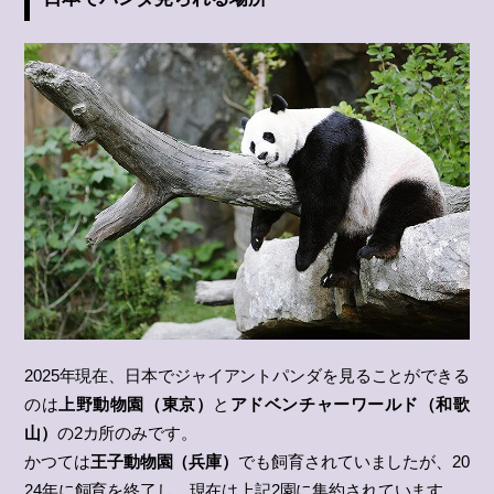
2025年現在、日本でジャイアントパンダを見ることができる
のは
上野動物園（東京）
と
アドベンチャーワールド（和歌
山）
の2カ所のみです。
かつては
王子動物園（兵庫）
でも飼育されていましたが、20
24年に飼育を終了し、現在は上記2園に集約されています。