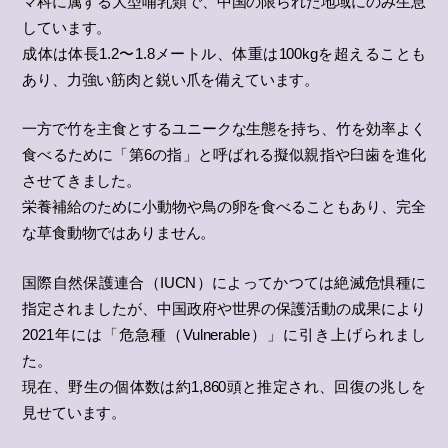
マ科に属する大型哺乳類で、中国の限られた地域にのみ生息
しています。
成体は体長1.2〜1.8メートル、体重は100kgを超えることも
あり、力強い筋肉と鋭い爪を備えています。
一方で竹を主食とするユニークな生態を持ち、竹を効率よく
食べるために「第6の指」と呼ばれる擬似親指や臼歯を進化
させてきました。
栄養補給のために小動物や鳥の卵を食べることもあり、完全
な草食動物ではありません。
国際自然保護連合（IUCN）によってかつては絶滅危惧種に
指定されましたが、中国政府や世界の保護活動の成果により
2021年には「危急種（Vulnerable）」に引き上げられまし
た。
現在、野生の個体数は約1,860頭と推定され、回復の兆しを
見せています。