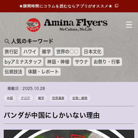
★隙間時間にコラムを読むならアプリがオススメ★
人気のキーワード
旅行記
ハワイ
雑学
世界の○○
日本文化
byアミナスタッフ
神話・神様
サウナ
お祭り・行事
伝統技法
体験・レポート
掲載日：2025.10.28
中国
アジア
雑学
世界遺産
生物・植物
パンダが中国にしかいない理由