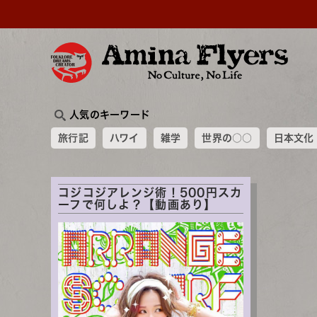
人気のキーワード
旅行記
ハワイ
雑学
世界の○○
日本文化
コジコジアレンジ術！500円スカ
ーフで何しよ？【動画あり】