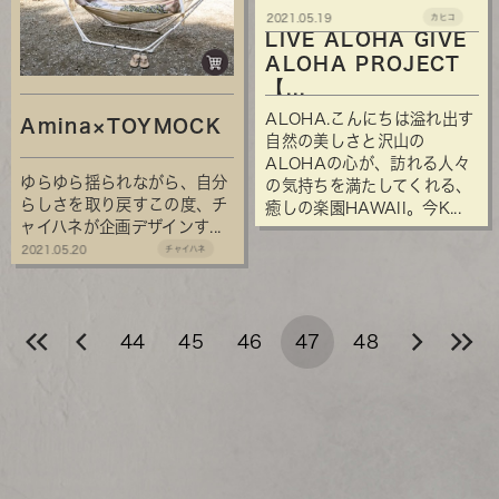
2021.05.19
カヒコ
LIVE ALOHA GIVE
ALOHA PROJECT
【...
ALOHA.こんにちは溢れ出す
Amina×TOYMOCK
自然の美しさと沢山の
ALOHAの心が、訪れる人々
ゆらゆら揺られながら、自分
の気持ちを満たしてくれる、
らしさを取り戻すこの度、チ
癒しの楽園HAWAII。今K...
ャイハネが企画デザインす...
2021.05.20
チャイハネ
44
45
46
47
48