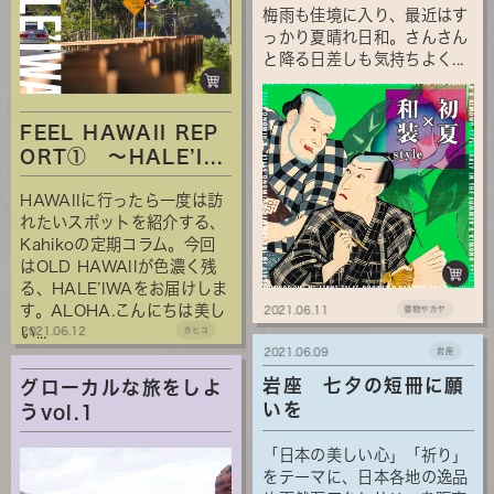
梅雨も佳境に入り、最近はす
っかり夏晴れ日和。さんさん
と降る日差しも気持ちよく...
FEEL HAWAII REP
ORT① ～HALE’I...
HAWAIIに行ったら一度は訪
れたいスポットを紹介する、
Kahikoの定期コラム。今回
はOLD HAWAIIが色濃く残
る、HALE’IWAをお届けしま
す。ALOHA.こんにちは美し
2021.06.11
倭物やカヤ
い...
2021.06.12
カヒコ
2021.06.09
岩座
岩座 七夕の短冊に願
グローカルな旅をしよ
いを
うvol.1
「日本の美しい心」「祈り」
をテーマに、日本各地の逸品