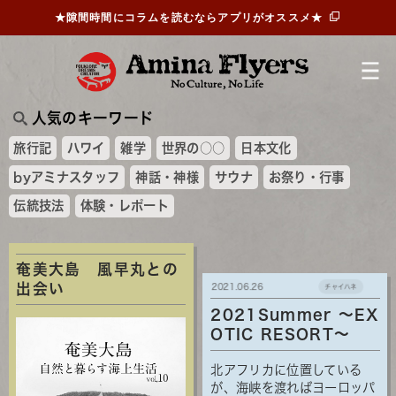
★隙間時間にコラムを読むならアプリがオススメ★
人気のキーワード
旅行記
ハワイ
雑学
世界の○○
日本文化
byアミナスタッフ
神話・神様
サウナ
お祭り・行事
伝統技法
体験・レポート
奄美大島 風早丸との
出会い
2021.06.26
チャイハネ
2021Summer ～EX
OTIC RESORT～
北アフリカに位置している
が、海峡を渡ればヨーロッパ