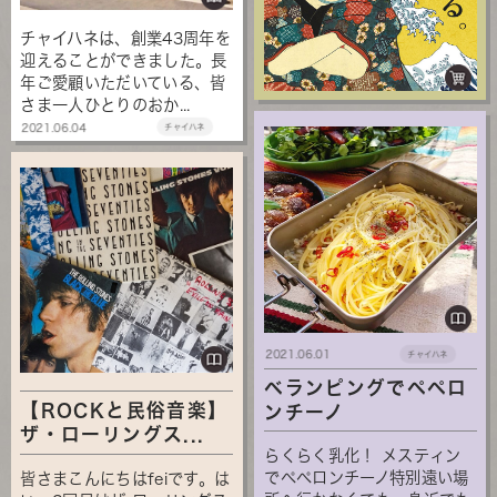
チャイハネは、創業43周年を
迎えることができました。長
年ご愛顧いただいている、皆
さま一人ひとりのおか...
2021.06.04
チャイハネ
2021.06.01
チャイハネ
ベランピングでペペロ
【ROCKと民俗音楽】
ンチーノ
ザ・ローリングス...
らくらく乳化！ メスティン
でペペロンチーノ特別遠い場
皆さまこんにちはfeiです。は