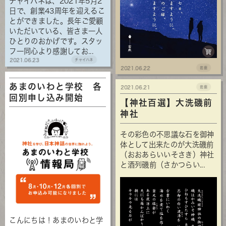
チャイハネは、2021年5月2
日で、創業43周年を迎えるこ
とができました。長年ご愛顧
いただいている、皆さま一人
ひとりのおかげです。スタッ
フ一同心より感謝してお...
2021.06.23
チャイハネ
2021.06.22
岩座
あまのいわと学校 各
2021.06.21
岩座
回別申し込み開始
【神社百選】大洗磯前
神社
その彩色の不思議な石を御神
体として出来たのが大洗磯前
（おおあらいいそさき）神社
と酒列磯前（さかつらい...
こんにちは！あまのいわと学