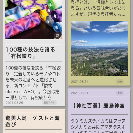
登拝とは、「信仰として山に
登る」という意味合いがあり
ますが、現代の登拝者たち...
100種の技法を誇る
「有松絞り」
100種の技法を誇る「有松絞
り」定着しているモノやコト
を未来の定番へと進化させ
2021.05.24
岩座
る、新コンセプト「倭物
classic LABO」。今回は第
2021.05.21
岩座
三弾として、有松絞りを...
2021.05.25
倭物やカヤ
【神社百選】鹿島神宮
奄美大島 ゲストと海
タケミカズチノカミはフツヌ
遊び
シノカミと共にアマテラスオ
オカミの命によって出雲（い