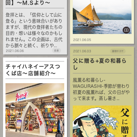
回】～M.Sより～
登拝とは、「信仰として山に
登る」という意味合いがあり
ますが、現代の登拝者たちの
目的・想いは様々なのかもし
れません。この企画は、古代
2021.06.05
から脈々と続く、祈りや...
2021.06.06
岩座
2021.06.03
倭物やカヤ
父に贈る+夏の和暮ら
チャイハネイーアスつ
し
くば店～店舗紹介～
風薫る和暮らし-
WAGURASHI-季節が替わり
初夏の風薫れば、父の日がや
って来ます。蒸し暑さ...