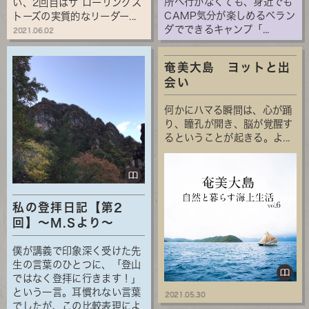
所へ行かなくても、身近でも
い、2回目はザ ローリングス
CAMP気分が楽しめるベラン
トーズの実質的なリーダー...
ダでできるキャンプ「...
2021.06.02
奄美大島 ヨットと出
会い
何かにハマる瞬間は、心が踊
り、瞳孔が開き、脳が覚醒す
るということが起きる。よ...
私の登拝日記【第2
回】～M.Sより～
僕が講義で印象深く受けた先
生の言葉のひとつに、「登山
ではなく登拝に行きます！」
という一言。耳慣れない言葉
2021.05.30
でしたが、この比較表現によ