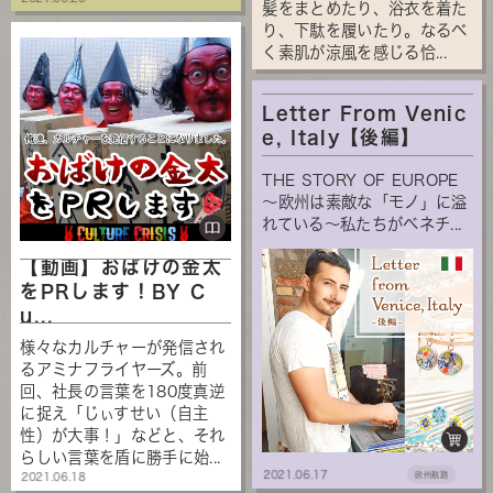
髪をまとめたり、浴衣を着た
り、下駄を履いたり。なるべ
く素肌が涼風を感じる恰...
Letter From Venic
e, Italy【後編】
THE STORY OF EUROPE
～欧州は素敵な「モノ」に溢
れている～私たちがベネチ...
【動画】おばけの金太
をPRします！BY C
u...
様々なカルチャーが発信され
るアミナフライヤーズ。前
回、社長の言葉を180度真逆
に捉え「じぃすせい（自主
性）が大事！」などと、それ
らしい言葉を盾に勝手に始...
2021.06.17
欧州航路
2021.06.18