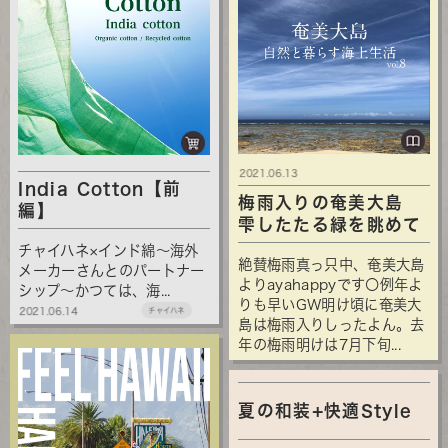
2021.06.13
India Cotton【前
梅雨入りの奄美大島
編】
雫したたる緑を眺めて
チャイハネ×インド綿～海外
絶賛梅雨真っ只中、奄美大島
メーカーさんとのパートナー
よりayahappyです〇例年よ
シップ～かつては、海...
りも早いGW明け頃に奄美大
2021.06.14
チャイハネ
島は梅雨入りしったよん。去
年の梅雨明けは7月下旬...
夏の和装+快適Style