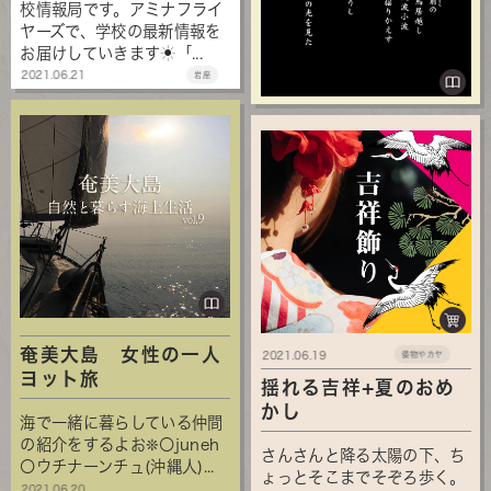
校情報局です。アミナフライ
ヤーズで、学校の最新情報を
お届けしていきます☀「...
2021.06.21
岩座
奄美大島 女性の一人
2021.06.19
倭物やカヤ
ヨット旅
揺れる吉祥+夏のおめ
かし
海で一緒に暮らしている仲間
の紹介をするよお❊〇juneh
さんさんと降る太陽の下、ち
〇ウチナーンチュ(沖縄人)...
ょっとそこまでそぞろ歩く。
2021.06.20