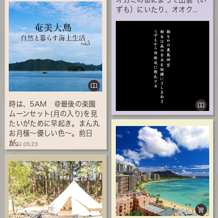
ずも）にいたり、オオク...
時は、5AM ＠最後の楽園
ムーンセット(月の入り)を見
たいがために早起き。まん丸
お月様～優しい色～。前日
が...
2021.05.23