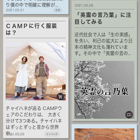
り僕の中で明確に理解が...
2021.05.28
2021.05.31
岩座
「英霊の言乃葉」に注
目してみる
ＣＡＭＰに行く服装
は？
近代社会で人は「生の実感」
を失い、利己の拡大により日
本の精神文化も薄れていま
す。その中で「英霊の言の...
チャイハネが送る CAMPウ
ェアのこだわりは、 大きく
分けて3つある。チャイハネ
はずっとずっと昔から世界
中...
2021.05.29
チャイハネ