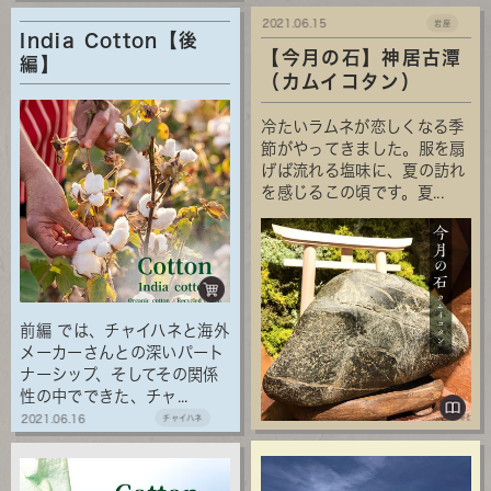
2021.06.15
岩座
India Cotton【後
【今月の石】神居古潭
編】
（カムイコタン）
冷たいラムネが恋しくなる季
節がやってきました。服を扇
げば流れる塩味に、夏の訪れ
を感じるこの頃です。夏...
前編 では、チャイハネと海外
メーカーさんとの深いパート
ナーシップ、そしてその関係
性の中でできた、チャ...
2021.06.16
チャイハネ