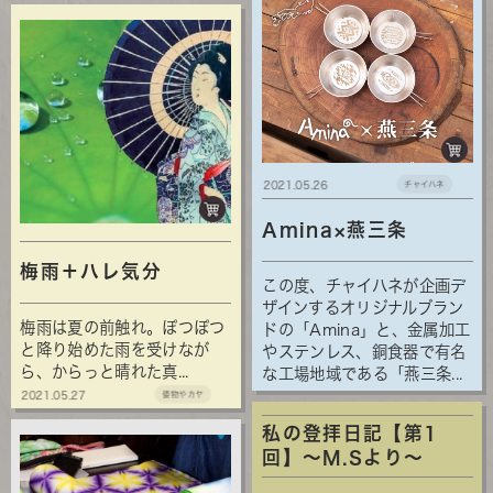
2021.05.26
チャイハネ
Amina×燕三条
梅雨＋ハレ気分
この度、チャイハネが企画デ
ザインするオリジナルブラン
梅雨は夏の前触れ。ぽつぽつ
ドの「Amina」と、金属加工
と降り始めた雨を受けなが
やステンレス、銅食器で有名
ら、からっと晴れた真...
な工場地域である「燕三条...
2021.05.27
倭物やカヤ
私の登拝日記【第1
回】～M.Sより～