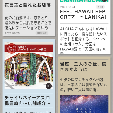
花言葉と隠れたお洒落
2021.06.24
カヒコ
FEEL HAWAII REP
ORT② ～LANIKAI
夏のお洒落では、涼をとり、
...
紫外線からお肌を守ることを
優先にファッションを決め...
ALOHA.こんにちはHAWAII
2021.06.25
に行ったら一度は訪れたいス
倭物やカヤ
ポットを紹介する、Kahiko
の定期コラム。​​​​​​​今回は
HAWAII語で「天国の海」の
意...
岩座 二人のご縁、続
きますように
七夕のロマンチックな伝説
は、日本人には馴染み深いも
の。若い二人は恋に溺...
チャイハネイーアス沖
縄豊崎店～店舗紹介～