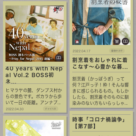
2022.04.17
倭物やカヤ
割烹着をおしゃれに着
こなす～心豊かな暮...
40 years with Nep
al Vol.2 BOSS初
割烹着（かっぽうぎ）って
ネ...
何？江戸っ子！粋！そんな響
ヒマラヤの麓、ダンプス村か
きに感じられるもの。もしか
らの景色です。ポカラから歩
したら、割烹着そのものに馴
いて一日の距離。アンナプ...
染みのない方もいらっしゃ...
2022.04.30
チャイハネ
時事「コロナ禍論争」
【第7部】