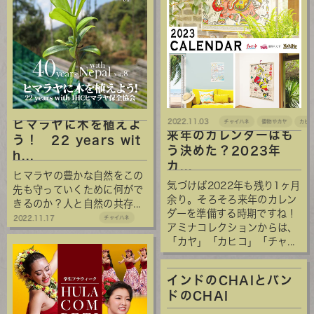
2022.11.03
ヒマラヤに木を植えよ
チャイハネ
倭物やカヤ
カヒ
来年のカレンダーはも
う！ 22 years wit
う決めた？2023年
h...
カ...
ヒマラヤの豊かな自然をこの
気づけば2022年も残り1ヶ月
先も守っていくために何がで
余り。そろそろ来年のカレン
きるのか？人と自然の共存...
ダーを準備する時期ですね！
2022.11.17
チャイハネ
アミナコレクションからは、
「カヤ」「カヒコ」「チャ...
インドのCHAIとバン
ドのCHAI