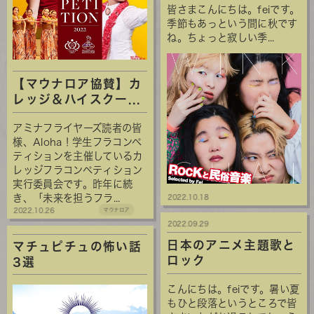
皆さまこんにちは。feiです。
季節もあっという間に秋です
ね。ちょっと寂しい季...
【マウナロア協賛】カ
レッジ＆ハイスクー...
アミナフライヤーズ読者の皆
様、Aloha！学生フラコンペ
ティションを主催しているカ
レッジフラコンペティション
実行委員会です。昨年に続
き、「未来を担うフラ...
2022.10.18
2022.10.26
マウナロア
2022.09.29
日本のアニメ主題歌と
マチュピチュの怖い話
ロック
3選
こんにちは。feiです。暑い夏
もひと段落というところで皆