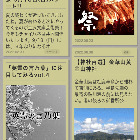
ート!!
夏の終わりが近づいてきまし
たね。夏が終わると次にやっ
てくるのが金沢文庫芸術祭！
今年もチャイハネは共同開催
いたします。9/18（日）に
2022.08.23
は、３年ぶりになるオ...
2022.08.31
チャイハネ
2022.08.08
岩座
【神社百選】金華山黄
「英霊の言乃葉」に注
金山神社
目してみるvol.4
金華山島は牡鹿半島から離れ
て東側にある。半島先端の、
最寄の鮎川港の前には見えな
い。港の後ろの御番所公...