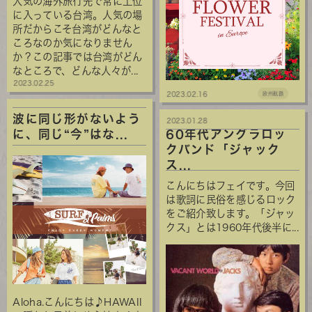
人気の海外旅行先で常に上位
に入っている台湾。人気の場
所だからこそ台湾がどんなと
ころなのか気になりません
か？この記事では台湾がどん
なところで、どんな人々が...
2023.02.25
2023.02.16
欧州航路
波に同じ形がないよう
2023.01.28
に、同じ“今”はな...
60年代アングラロッ
クバンド「ジャック
ス...
こんにちはフェイです。今回
は歌詞に民俗を感じるロック
をご紹介致します。「ジャッ
クス」とは1960年代後半に...
Aloha.こんにちは♪HAWAII