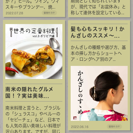
期間として知られています
か？」ビール。ワイン。ウィ
が、現代では「お盆休み」と
スキーやブランデー、焼...
称して連休を設定している...
2022.07.28
倭物やカヤ
髪も心もスッキリ！か
んざしのススメ～...
かんざしの種類や選び方、基
本の挿し方からショートヘ
ア・ロングヘア別のア...
南米の隠れたグルメ
国！？実は美味...
南米料理と言うと、ブラジル
の「シュラスコ」やペルーの
「セビーチェ」など、日本で
も人気の高い美味しい料理が
2022.06.16
倭物やカヤ
沢山あります。ですが、同じ