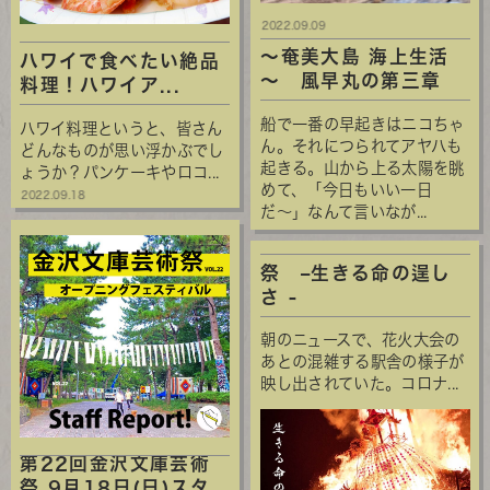
2022.09.09
～奄美大島 海上生活
ハワイで食べたい絶品
～ 風早丸の第三章
料理！ハワイア...
船で一番の早起きはニコちゃ
ハワイ料理というと、皆さん
ん。それにつられてアヤハも
どんなものが思い浮かぶでし
起きる。山から上る太陽を眺
ょうか？パンケーキやロコ...
めて、「今日もいい一日
2022.09.18
だ〜」なんて言いなが...
祭 –生きる命の逞し
さ -
朝のニュースで、花火大会の
あとの混雑する駅舎の様子が
映し出されていた。コロナ...
第22回金沢文庫芸術
祭 9月18日(日)スタ