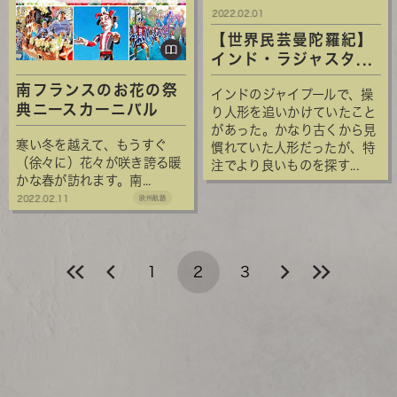
2022.02.01
【世界民芸曼陀羅紀】
インド・ラジャスタ...
南フランスのお花の祭
インドのジャイプールで、操
典ニースカーニバル
り人形を追いかけていたこと
があった。かなり古くから見
寒い冬を越えて、もうすぐ
慣れていた人形だったが、特
（徐々に）花々が咲き誇る暖
注でより良いものを探す...
かな春が訪れます。南...
2022.02.11
欧州航路
1
2
3