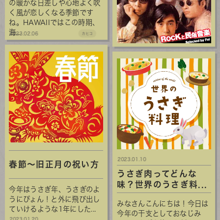
の暖かな日差しや心地よく吹
く風が恋しくなる季節です
ね。HAWAIIではこの時期、
海...
2023.02.06
カヒコ
2023.01.10
春節～旧正月の祝い方
うさぎ肉ってどんな
味？世界のうさぎ料...
今年はうさぎ年、うさぎのよ
うにぴょん！と外に飛び出し
みなさんこんにちは！今日は
ていけるような1年にした...
今年の干支としておなじみ
2023.01.20