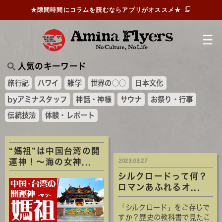
★隙間時間にコラムを読むならアプリがオススメ★
人気のキーワード
旅行記
ハワイ
雑学
世界の○○
日本文化
byアミナスタッフ
神話・神様
サウナ
お祭り・行事
伝統技法
体験・レポート
“媽祖”は中国台湾の開
運神！～海の女神...
2023.03.27
シルクロードって何？
ロマンあふれるオ...
「シルクロード」をご存じで
すか？歴史の教科書で見たこ