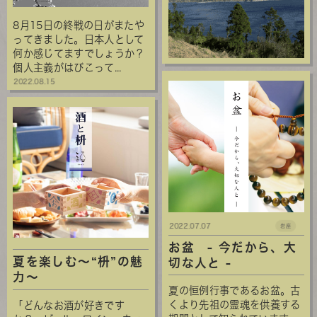
8月15日の終戦の日がまたや
ってきました。日本人として
何か感じてますでしょうか？
個人主義がはびこって...
2022.08.15
2022.07.07
岩座
お盆 ‐ 今だから、大
夏を楽しむ～“枡”の魅
切な人と ‐
力～
夏の恒例行事であるお盆。古
くより先祖の霊魂を供養する
「どんなお酒が好きです