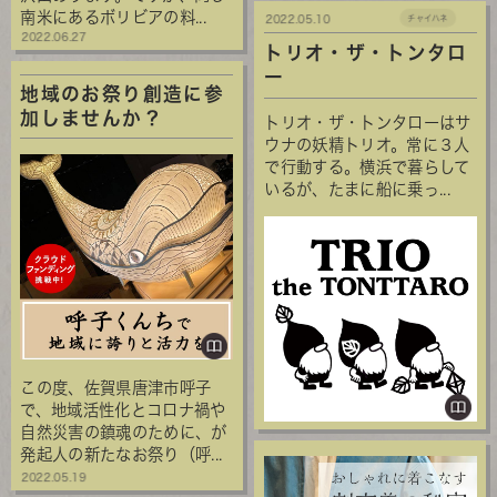
南米にあるボリビアの料...
2022.05.10
チャイハネ
2022.06.27
トリオ・ザ・トンタロ
ー
地域のお祭り創造に参
加しませんか？
トリオ・ザ・トンタローはサ
ウナの妖精トリオ。常に３人
で行動する。横浜で暮らして
いるが、たまに船に乗っ...
この度、佐賀県唐津市呼子
で、地域活性化とコロナ禍や
自然災害の鎮魂のために、が
発起人の新たなお祭り（呼...
2022.05.19