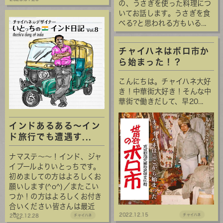
の、うさぎを使った料理につ
いてお話します。うさぎを食
べる?と思われる方もいる...
チャイハネはボロ市か
ら始まった！？
こんにちは。チャイハネ大好
き！中華街大好き！そんな中
華街で働きだして、早20...
インドあるある～イン
ド旅行でも遭遇す...
ナマステ～～！インド、ジャ
イプールよりいとっちです。
初めましての方はよろしくお
願いします(^o^)／またこい
つか！の方はよろしくお付き
合いください
皆さんは最近
2022.12.15
チャイハネ
〝...
2022.12.28
チャイハネ