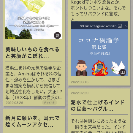
Kagekiマンボウ延長とか、
ホントしつこいよな。そんで
もってリバウンドに警戒、
と...
美味しいものを食べる
と笑顔がこぼれ...
横浜生まれの元気で活発な企
業と、Aminaはそれぞれの個
性・強みを生かして、さまざ
2022.03.16
まな提案を横浜から発信して
地域活性化をしたい。大正12
2022.02.20
年（1923年）創業の横浜の...
泥水で仕上げるインド
2022.03.26
チャイハネ
の民芸～バグル...
新月に願いを。耳元で
それは神隠しにあったような
煌くムーンアクセ...
一瞬の出来事だった。インド
滞在のベテ―フン高山と旅行