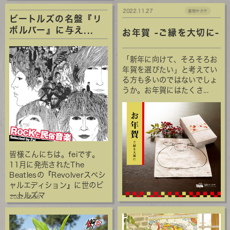
2022.11.27
倭物やカヤ
ビートルズの名盤『リ
ボルバー』に与え...
お年賀 -ご縁を大切に-
「新年に向けて、そろそろお
年賀を選びたい」と考えてい
る方も多いのではないでしょ
うか。お年賀にはたくさ...
皆様こんにちは。feiです。
11月に発売されたThe
Beatlesの『Revolverスペシ
ャルエディション』に世のビ
ートルズマ
2022.12.06