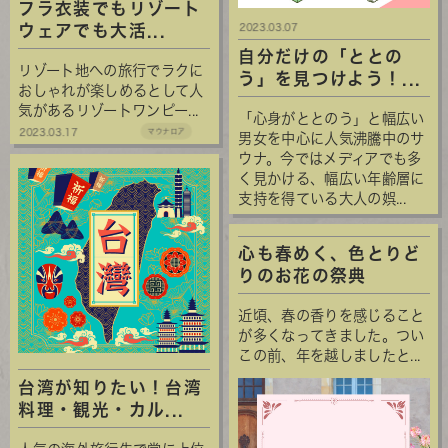
フラ衣装でもリゾート
2023.03.07
ウェアでも大活...
自分だけの「ととの
リゾート地への旅行でラクに
う」を見つけよう！...
おしゃれが楽しめるとして人
気があるリゾートワンピー...
「心身がととのう」と幅広い
2023.03.17
マウナロア
男女を中心に人気沸騰中のサ
ウナ。今ではメディアでも多
く見かける、幅広い年齢層に
支持を得ている大人の娯...
心も春めく、色とりど
りのお花の祭典
近頃、春の香りを感じること
が多くなってきました。つい
この前、年を越しましたと...
台湾が知りたい！台湾
料理・観光・カル...