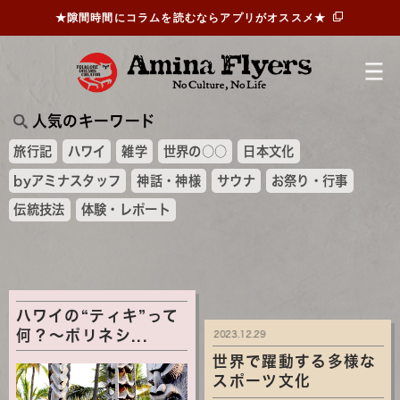
★隙間時間にコラムを読むならアプリがオススメ★
人気のキーワード
旅行記
ハワイ
雑学
世界の○○
日本文化
byアミナスタッフ
神話・神様
サウナ
お祭り・行事
伝統技法
体験・レポート
ハワイの“ティキ”って
何？～ポリネシ...
2023.12.29
世界で躍動する多様な
スポーツ文化