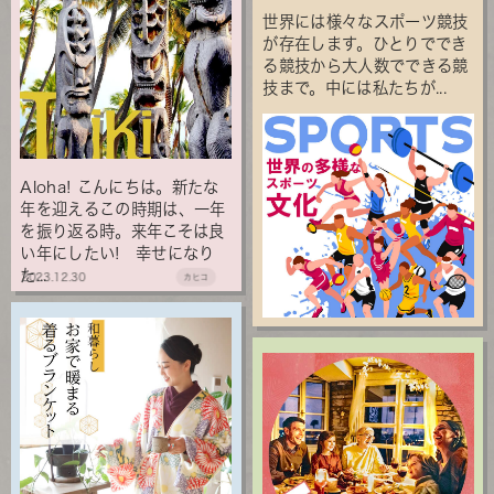
世界には様々なスポーツ競技
が存在します。ひとりででき
る競技から大人数でできる競
技まで。中には私たちが...
Aloha! こんにちは。新たな
年を迎えるこの時期は、一年
を振り返る時。来年こそは良
い年にしたい! 幸せになり
た...
2023.12.30
カヒコ