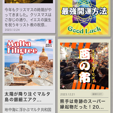
今年もクリスマスの時期がや
ってきました。クリスマスは
ご存じの通り、イエスの誕生
を祝うキリスト教の祝祭...
2023.12.24
太陽が降り注ぐマルタ
2023.12.21
倭物やカヤ
島の銀細工アク...
熊手は奇跡のスーパー
縁起物だった！20...
地中海に浮かぶマルタ共和国