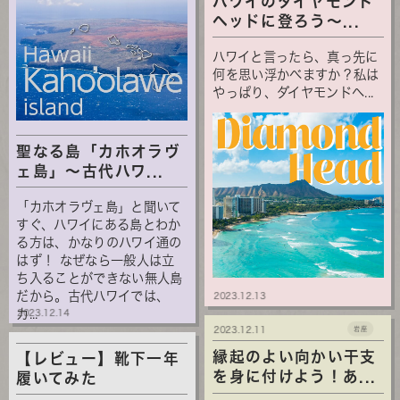
ハワイのダイヤモンド
ヘッドに登ろう～...
ハワイと言ったら、真っ先に
何を思い浮かべますか？私は
やっぱり、ダイヤモンドヘ...
聖なる島「カホオラヴ
ェ島」～古代ハワ...
「カホオラヴェ島」と聞いて
すぐ、ハワイにある島とわか
る方は、かなりのハワイ通の
はず！ なぜなら一般人は立
ち入ることができない無人島
だから。古代ハワイでは、
2023.12.13
カ...
2023.12.14
2023.12.11
岩座
縁起のよい向かい干支
【レビュー】靴下一年
を身に付けよう！あ...
履いてみた