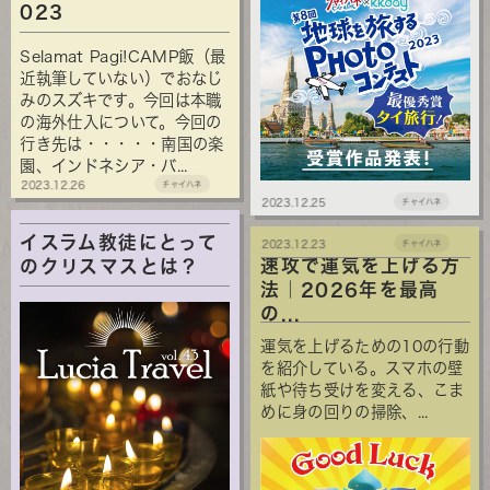
023
Selamat Pagi!CAMP飯（最
近執筆していない）でおなじ
みのスズキです。今回は本職
の海外仕入について。今回の
行き先は・・・・・南国の楽
園、インドネシア・バ...
2023.12.26
チャイハネ
2023.12.25
チャイハネ
イスラム教徒にとって
2023.12.23
チャイハネ
速攻で運気を上げる方
のクリスマスとは？
法｜2026年を最高
の...
運気を上げるための10の行動
を紹介している。スマホの壁
紙や待ち受けを変える、こま
めに身の回りの掃除、...