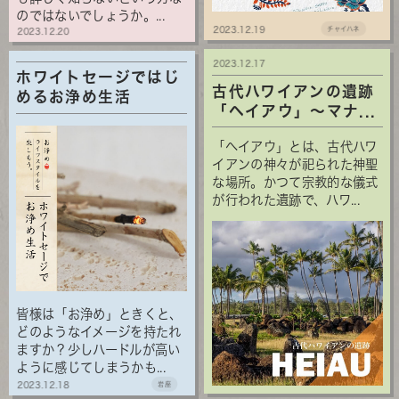
のではないでしょうか。...
2023.12.19
チャイハネ
2023.12.20
2023.12.17
ホワイトセージではじ
古代ハワイアンの遺跡
めるお浄め生活
「ヘイアウ」～マナ...
「ヘイアウ」とは、古代ハワ
イアンの神々が祀られた神聖
な場所。かつて宗教的な儀式
が行われた遺跡で、ハワ...
皆様は「お浄め」ときくと、
どのようなイメージを持たれ
ますか？少しハードルが高い
ように感じてしまうかも...
2023.12.18
岩座