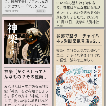
に、繊細で美しいフォルムの
2023年も残りわずかにな
アクセサリー「マルタフィ...
り、来年はどんな年になるだ
2023.12.22
欧州航路
ろう…と、思いを巡らせる時
期になりましたね。2023年
11月11日、浅草の大鷲神社
で開...
お粥で整う「チャイハ
ネ×謝甜記貮号店×G...
横浜生まれの元気で活発な企
業と、チャイハネはそれぞれ
の個性・強みを生かして、...
神楽（かぐら）ってど
んなもの？その種類...
みなさんは日本が誇る民俗芸
能「神楽」をご存知でしょう
か。多くの方は「神楽」に対
して、聞いた事はあるけれど
も詳しく知らないという方な