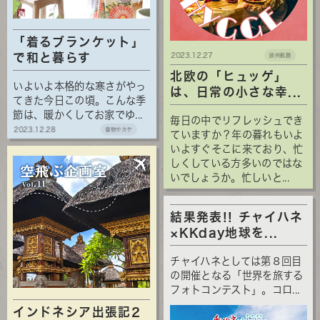
「着るブランケット」
で和と暮らす
2023.12.27
欧州航路
北欧の「ヒュッゲ」
いよいよ本格的な寒さがやっ
は、日常の小さな幸...
てきた今日この頃。こんな季
節は、暖かくしてお家でゆ...
毎日の中でリフレッシュでき
2023.12.28
倭物やカヤ
ていますか？年の暮れもいよ
いよすぐそこに来ており、忙
しくしている方多いのではな
いでしょうか。忙しいと...
結果発表!! チャイハネ
×KKday地球を...
チャイハネとしては第８回目
の開催となる「世界を旅する
フォトコンテスト」。コロ...
インドネシア出張記2